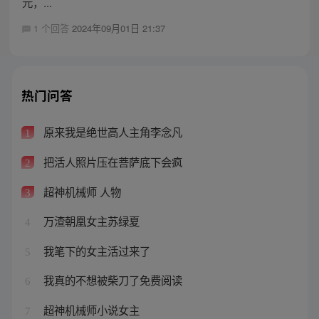
元，...
1 个回答
2024年09月01日 21:37
热门问答
原来我是绝世高人主角李念凡
1
把活人照片压在菩萨底下会疯
2
超神机械师 人物
3
万渣朝凰女主苏绿夏
4
我笔下的女主活过来了
5
我真的不想被柴刀了免费阅读
6
超神机械师小说女主
7