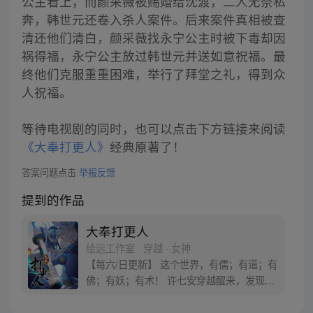
公主看上，而颜采薇被赐婚给沈渡，二人无奈私
奔，韩世元还卷入杀人案件。后来案件真相被查
清还他们清白，颜采薇找永宁公主时被下毒却因
祸得福，永宁公主放过韩世元并送如意祝福。最
终他们克服重重困难，举行了拜堂之礼，得到众
人祝福。
等待电视剧的同时，也可以点击下方链接来阅读
《大奉打更人》
经典原著了！
答案问题点击
举报反馈
提到的作品
大奉打更人
绘远工作室 · 穿越 · 女神
【每六/日更新】 这个世界，有儒；有道；有
佛；有妖；有术！ 许七安穿越醒来，发现自
己身处囹圄，三日后就要流放边陲？！ 他起
初的梦想只是自保，顺便在这个世界里当个