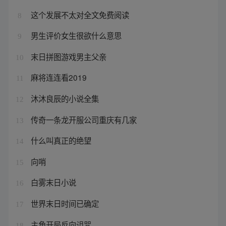
这个发展不太对全文免费阅读
8
男生评价女生很欲什么意思
9
末日拼图游戏男主父亲
10
麻将连连看2019
11
沐沐良辰的小说全集
12
传奇一条龙开服公司重庆有几家
13
什么叫真正的绝望
14
向哨
15
白雾末日小说
16
世界末日时间已确定
17
主角开局反向诅咒
18