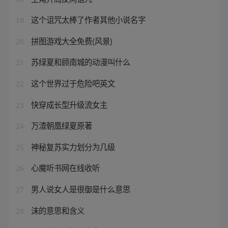
这个诅咒太棒了作者其他小说名字
19
拼图游戏大全免费(风景)
20
苏绿夏和顾南城的动漫叫什么
21
这个世界过于危险吧英文
22
快穿成长型升级流女主
23
万渣朝凰绿夏原著
24
神秘复苏实力划分为几级
25
心魔听书网在线收听
26
男人说女人是很御是什么意思
27
沫的意思和含义
28