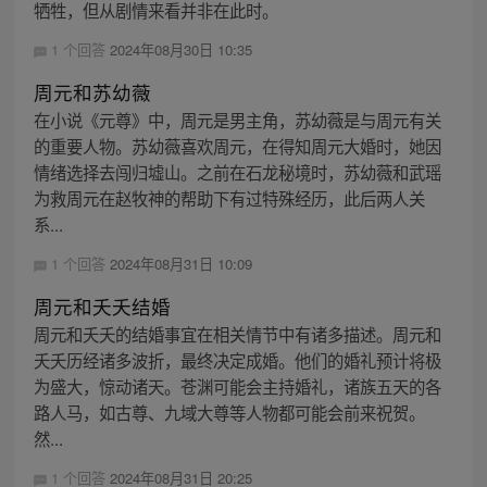
牺牲，但从剧情来看并非在此时。
1 个回答
2024年08月30日 10:35
周元和苏幼薇
在小说《元尊》中，周元是男主角，苏幼薇是与周元有关
的重要人物。苏幼薇喜欢周元，在得知周元大婚时，她因
情绪选择去闯归墟山。之前在石龙秘境时，苏幼薇和武瑶
为救周元在赵牧神的帮助下有过特殊经历，此后两人关
系...
1 个回答
2024年08月31日 10:09
周元和夭夭结婚
周元和夭夭的结婚事宜在相关情节中有诸多描述。周元和
夭夭历经诸多波折，最终决定成婚。他们的婚礼预计将极
为盛大，惊动诸天。苍渊可能会主持婚礼，诸族五天的各
路人马，如古尊、九域大尊等人物都可能会前来祝贺。
然...
1 个回答
2024年08月31日 20:25