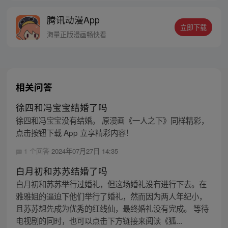
富翁悠闲度日，结果…… 改编自阅文集团作
腾讯动漫App
者卖报小郎君同名小说 QQ群号：
立即下载
799493374
海量正版漫画畅快看
相关问答
徐四和冯宝宝结婚了吗
徐四和冯宝宝没有结婚。 原漫画《一人之下》同样精彩，
点击按钮下载 App 立享精彩内容！
1 个回答
2024年07月27日 14:35
白月初和苏苏结婚了吗
白月初和苏苏举行过婚礼，但这场婚礼没有进行下去。在
雅雅姐的逼迫下他们举行了婚礼，然而因为两人年纪小，
且苏苏想先成为优秀的红线仙，最终婚礼没有完成。 等待
电视剧的同时，也可以点击下方链接来阅读《狐...