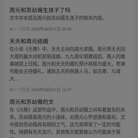
周元和苏幼薇生孩子了吗
文中并未提及周元和苏幼薇生孩子的相关内容。
1 个回答
2024年08月31日 20:58
夭夭和周元结婚
在小说《元尊》中，夭夭主动向周元求婚。周元带夭夭回
大周的最大动机就是成婚，九九造化塔建成后，两人的婚
事被提上日程。周元和夭夭的婚礼预计将极为盛大，苍渊
可能会主持婚礼，诸族五天的各路人马，如古尊、九域
大...
1 个回答
2024年09月01日 12:57
周元和苏幼薇的文
在《元尊》这部作品中，周元和苏幼薇之间有着复杂的关
系。苏幼薇是周元的小迷妹，对周元心怀感激和喜欢。文
中提到苏幼薇具有阴阳之气，这为其带来了一定的可能
性。她拥有先天龙爪，其修炼天赋曾被认为可能高于周