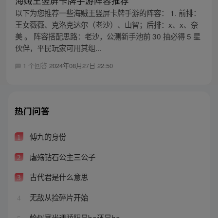
海贼王竖屏卡牌手游阵容推荐
以下为您推荐一些海贼王竖屏卡牌手游的阵容： 1. 前排：
王女薇薇、克洛克达尔（老沙）、山智；后排：x、x、奈
美 。 阵容搭配思路：老沙，公测新手池前 30 抽必得 5 星
伙伴，平民玩家可用其组...
1 个回答
2024年08月27日 22:50
热门问答
傅九的身份
1
虐殇钻石公主三公子
2
古代君是什么意思
3
无敌从捡碎片开始
4
恰似寒光遇骄阳是be还是he