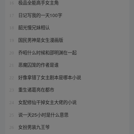
极品全能高手女主角
16
日记写我的一天100字
17
韶光慢兄妹相认
18
国民男神是女生漫画版
19
乔昭什么时候和邵明渊在一起
20
恶魔囚笼的作者是谁
21
好像拿错了女主剧本是哪本小说
22
重生诸葛亮在都市
23
女配修仙干掉女主大佬的小说
24
说一天25小时是什么意思
25
女扮男装九王爷
26