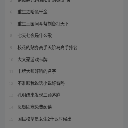
5
重生之暗黑千金
6
重生三国阿斗帮刘备打天下
7
七天七夜是什么歌
8
校花的贴身高手天阶岛高手排名
9
大文豪游戏卡牌
10
卡牌大师好听的名字
11
不准跟我说话小说好看吗
12
孔明醒来发现三顾茅庐
13
恶魔囚宠免费阅读
14
国民校草是女生2什么时候出
15