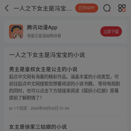
一人之下女主是冯宝宝的小说
打开APP
腾讯动漫App
立即下载
海量正版漫画畅快看
一人之下女主是冯宝宝的小说
男主是皇叔女主是公主的小说
起点中文网有海量的精彩作品，涵盖丰富的小说类型，可
前往起点中文网搜索您想要阅读的小说书籍。 等待电视剧
的同时，也可以点击下方链接来阅读《狐妖小红娘》原著
提前了解剧情了！
1个回答
·
2024年09月30日 01:04
女主是徐家三姑娘的小说