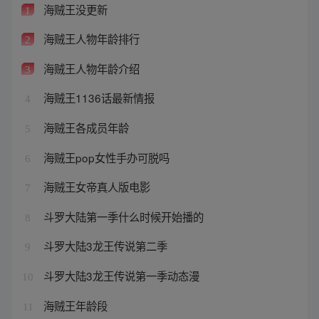
海贼王没更新
1
海贼王人物年龄排行
2
海贼王人物年龄介绍
3
海贼王1136话最新情报
4
海贼王各成员年龄
5
海贼王pop女性手办可脱吗
6
海贼王女帝真人版电影
7
斗罗大陆第一季什么时候开始播的
8
斗罗大陆3龙王传说第二季
9
斗罗大陆3龙王传说第一季动态漫
10
海贼王年龄段
11