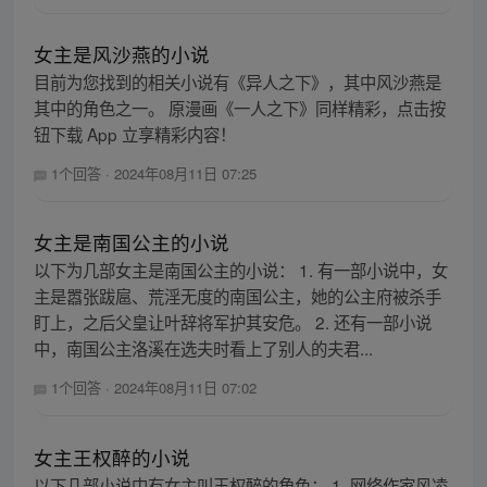
女主是风沙燕的小说
目前为您找到的相关小说有《异人之下》，其中风沙燕是
其中的角色之一。 原漫画《一人之下》同样精彩，点击按
钮下载 App 立享精彩内容！
1个回答
·
2024年08月11日 07:25
女主是南国公主的小说
以下为几部女主是南国公主的小说： 1. 有一部小说中，女
主是嚣张跋扈、荒淫无度的南国公主，她的公主府被杀手
盯上，之后父皇让叶辞将军护其安危。 2. 还有一部小说
中，南国公主洛溪在选夫时看上了别人的夫君...
1个回答
·
2024年08月11日 07:02
女主王权醉的小说
以下几部小说中有女主叫王权醉的角色： 1. 网络作家风凌