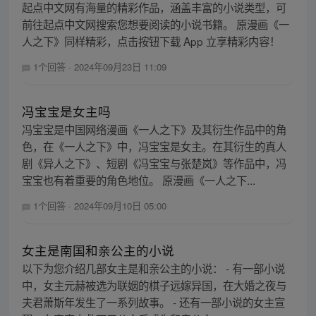
起点中文网有海量的精彩作品，涵盖丰富的小说类型，可
前往起点中文网搜索您想要阅读的小说书籍。 原漫画《一
人之下》同样精彩，点击按钮下载 App 立享精彩内容！
1个回答
·
2024年09月23日 11:09
冯宝宝是女主吗
冯宝宝是中国网络漫画《一人之下》及其衍生作品中的角
色，在《一人之下》中，冯宝宝是女主。在其衍生的真人
剧《异人之下》、短剧《冯宝宝与张楚岚》等作品中，冯
宝宝也有着重要的角色地位。 原漫画《一人之下...
1个回答
·
2024年09月10日 05:00
女主是南国和亲公主的小说
以下为您介绍几部女主是和亲公主的小说： - 有一部小说
中，女主元赫被选为联姻的棋子远嫁异国，在大婚之夜与
夫君萧斯年发生了一系列故事。 - 还有一部小说的女主宣