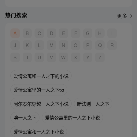
热门搜索
更多
A
B
C
D
E
F
G
H
I
J
K
L
M
N
O
P
Q
R
S
T
U
V
W
X
Y
Z
爱情公寓和一人之下的小说
爱情公寓里的一人之下txt
阿尔泰尔穿越一人之下小说
暗法则一人之下
唉一人之下
爱情公寓里的一人之下小说
爱情公寓和一人之下小说