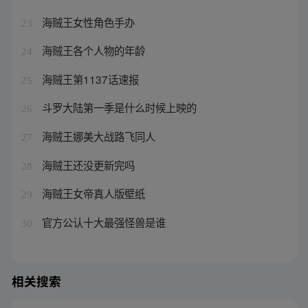
海贼王女性角色手办
23
海贼王各个人物的年龄
24
海贼王第1137话速报
25
斗罗大陆第一季是什么时候上映的
26
海贼王娜美大战路飞同人
27
海贼王还没更新完吗
28
海贼王女帝真人版壁纸
29
官方公认十大最强怪兽是谁
30
相关搜索