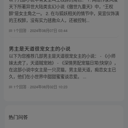
天下所著异世大陆类玄幻小说《傲世九重天》中，“王权
醉”是女主角之一。 2. 在与狐妖相关的情节中，吴宣仪饰演
的王权醉，没有实力拯救众人，还被控制...
1个回答
·
2024年08月07日 03:44
男主是天道很宠女主的小说
以下为您推荐几部男主是天道很宠女主的小说： - 《小师
妹太虎了，天道贼宠她》 - 《深情男配宠猫日常(快穿)》，
在这部小说中女主是一只灵猫，男主是天道，痴恋女主已
久，他们在小世界中甜甜蜜蜜谈恋爱。 ...
1个回答
·
2024年08月02日 10:23
热门问答