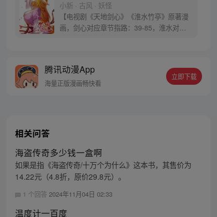
小新 · 古风 · 妖怪
【电视剧《天地剑心》《淮水竹亭》原著漫
画，剑心对应章节指路：39-85，淮水对应
章节指路272-301】 迷糊萝莉小狐妖，正太
道士没节操。自古人妖生死恋，千载孽缘一
线牵。（每周周四更新。）
腾讯动漫App
立即下载
海量正版漫画畅快看
相关问答
海盗传奇多少钱一盒啊
如果是指《海盗传奇/十万个为什么》这本书，其售价为
14.22元（4.8折，原价29.8元）。
1 个回答
2024年11月04日 02:33
温度计一百度