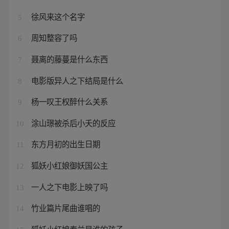
徐风来这个名字
5
周知整容了吗
6
聂离的藤蔓是什么东西
7
电影版异人之下结局是什么
8
杨一叹王权醉什么关系
9
涂山璟被杀后小夭的反应
10
东方月初的出生日期
11
狐妖小红娘御妖国公主
12
一人之下电影上映了吗
13
竹业篇片尾曲谁唱的
14
狐妖小红娘秦兰是谁的孩子