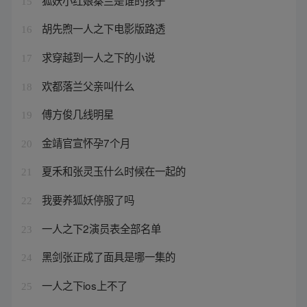
15
胡先煦一人之下电影版路透
16
求穿越到一人之下的小说
17
欢都落兰父亲叫什么
18
傅方俊几线明星
19
金靖官宣怀孕7个月
20
夏禾和张灵玉什么时候在一起的
21
我要养狐妖停服了吗
22
一人之下2演员表全部名单
23
黑剑张正成了面具是哪一集的
24
一人之下ios上不了
25