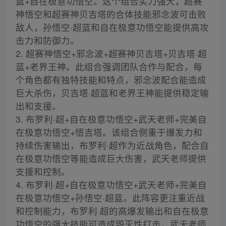
蓝+自在极意功悟空。这个组合实力强大，超赛
神悟空和超赛神贝吉塔的合体技能邪念波可击败
敌人，孙悟空·超蓝和自在极意功悟空能提供高攻
击力和防御力。
2. 超赛神悟空+邪念波+超赛神贝吉塔+贝吉塔·超
蓝+老界王神。此组合强调团队合作与配合，每
个角色都有独特技能和特点，邪念波配合能造成
巨大杀伤，贝吉塔·超蓝和老界王神能提供稳定输
出和支援。
3. 布罗利·超+自在极意功悟空+武天老师+完美自
在极意功悟空+悟吉塔。该组合侧重于爆发力和
持续伤害输出，布罗利·超作为近战角色，配合自
在极意功悟空等能造成巨大伤害，武天老师提供
支援和控制。
4. 布罗利·超+自在极意功悟空+武天老师+完美自
在极意功悟空+孙悟空·超蓝。此阵容更注重近战
和控制能力，布罗利·超的高爆发输出和自在极意
功悟空的强大技能可造成毁灭性打击，武天老师