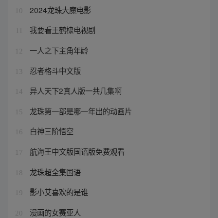
2024龙珠大魔电影
10
我要看王鹤棣电视剧
11
一人之下主角年龄
12
忍者格斗中文版
13
异人天下2真人版一共几集啊
14
龙珠第一部是哪一年出的动画片
15
白神三阶悟空
16
航海王中文版国语版免费观看
17
龙珠超全集国语
18
影小艾喜欢的是谁
19
漫画的女赛亚人
20