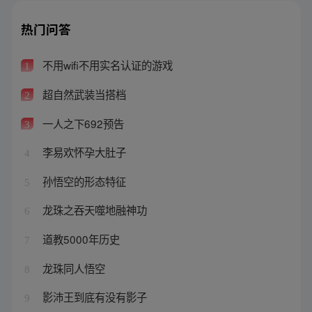
热门问答
不用wifi不用实名认证的游戏
1
超自然武装当搭档
2
一人之下692预告
3
李易欢怀孕大肚子
4
孙悟空的形态特征
5
龙珠之吞天噬地融神功
6
道教5000年历史
7
龙珠同人悟空
8
影沛王到底有没有影子
9