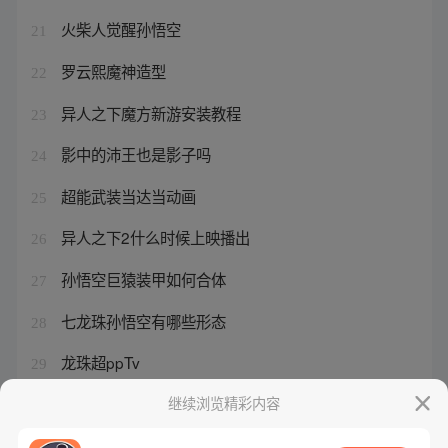
火柴人觉醒孙悟空
21
罗云熙魔神造型
22
异人之下魔方新游安装教程
23
影中的沛王也是影子吗
24
超能武装当达当动画
25
异人之下2什么时候上映播出
26
孙悟空巨猿装甲如何合体
27
七龙珠孙悟空有哪些形态
28
龙珠超ppTv
29
龙珠第一部在线观看完整版免费
继续浏览精彩内容
30