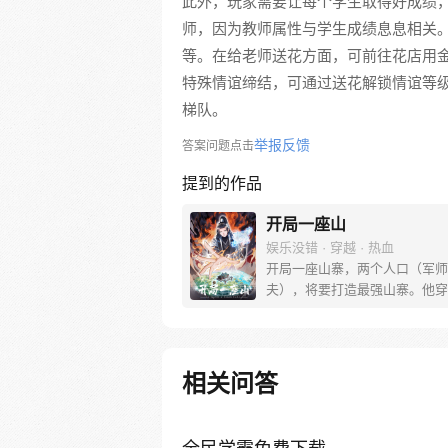
此外，玩家需要让每个学生取得好成绩
师，因为教师属性与学生成绩息息相关
等。在给老师送花方面，可前往花店用
特殊情谊缔结，可通过送花解锁情谊等级。
梯队。
举报反馈
答案问题点击
提到的作品
开局一座山
娱乐没错 · 穿越 · 热血
开局一座山寨，两个人口（军师
夫），将要打造最强山寨。他穿
世，拥有一座马上要散伙的山寨
这杀戮乱世，是打算抢钱抢粮抢
一个逍遥山大王，还是泼出这身
血，交锋世上英雄，搏一个名震
相关问答
问一声：王侯将相，宁有种乎！