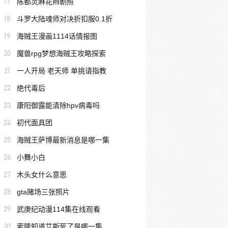
17
陈都灵麻花辫剧照
18
斗罗大陆魂师对决折扣服0.1折
19
海贼王漫画1114话情报图
20
魔兽rpg梦想海贼王攻略探索
21
一人开局 老天师 单挑请指教
22
绝代毒后
23
康阳御露能清除hpv病毒吗
24
初代面具团
25
海贼王萨博最新消息是哪一集
26
小舞小白
27
木头女什么意思
28
gta赌场三张照片
29
武庚纪动漫114集在线观看
30
索隆知道艾斯死了是哪一集