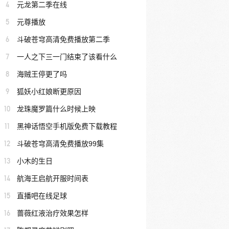
4
元龙第二季在线
5
元尊播放
6
斗破苍穹高清免费播放第二季
7
一人之下三一门结束了该看什么
8
海贼王停更了吗
9
狐妖小红娘断更原因
10
龙珠魔罗篇什么时候上映
11
黑神话悟空手机版免费下载教程
12
斗破苍穹高清免费播放99集
13
小木的生日
14
航海王启航开服时间表
15
直播吧在线足球
16
蔷薇红液治疗效果怎样