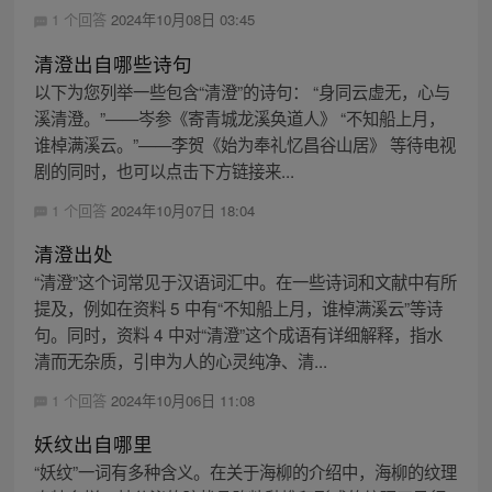
1 个回答
2024年10月08日 03:45
清澄出自哪些诗句
以下为您列举一些包含“清澄”的诗句： “身同云虚无，心与
溪清澄。”——岑参《寄青城龙溪奂道人》 “不知船上月，
谁棹满溪云。”——李贺《始为奉礼忆昌谷山居》 等待电视
剧的同时，也可以点击下方链接来...
1 个回答
2024年10月07日 18:04
清澄出处
“清澄”这个词常见于汉语词汇中。在一些诗词和文献中有所
提及，例如在资料 5 中有“不知船上月，谁棹满溪云”等诗
句。同时，资料 4 中对“清澄”这个成语有详细解释，指水
清而无杂质，引申为人的心灵纯净、清...
1 个回答
2024年10月06日 11:08
妖纹出自哪里
“妖纹”一词有多种含义。在关于海柳的介绍中，海柳的纹理