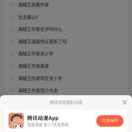
海贼王原著作者
22
壮志雄心5
23
海贼王作者名字叫什么
24
海贼王漫画停止更新了吗
25
海贼王作者多少岁
26
海贼王作者是谁
27
海贼王作者现在多少岁
28
海贼王作者简介大全
29
海贼王情报1104什么时候出
继续浏览精彩内容
30
腾讯动漫App
打开APP
海量漫画 新人7天免费看