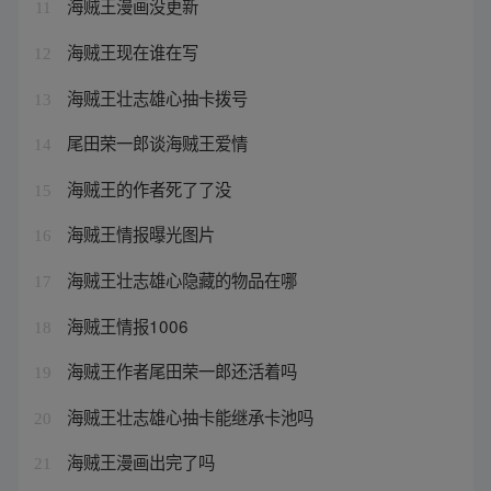
海贼王漫画没更新
11
海贼王现在谁在写
12
海贼王壮志雄心抽卡拨号
13
尾田荣一郎谈海贼王爱情
14
海贼王的作者死了了没
15
海贼王情报曝光图片
16
海贼王壮志雄心隐藏的物品在哪
17
海贼王情报1006
18
海贼王作者尾田荣一郎还活着吗
19
海贼王壮志雄心抽卡能继承卡池吗
20
海贼王漫画出完了吗
21