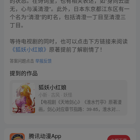
的状态。在诗词里，也有相关表述，如“身同云虚
无，心与溪清澄”。此外，日本东京都江东区有一
个名为“清澄”的町名，包括清澄一丁目至清澄三
丁目。
等待电视剧的同时，也可以点击下方链接来阅读
《狐妖小红娘》
原著提前了解剧情了！
答案问题点击
举报反馈
提到的作品
狐妖小红娘
小新 · 古风 · 妖怪
【电视剧《天地剑心》《淮水竹亭》原著漫
画，剑心对应章节指路：39-85，淮水对应
章节指路272-301】 迷糊萝莉小狐妖，正太
道士没节操。自古人妖生死恋，千载孽缘一
线牵。（每周周四更新。）
腾讯动漫App