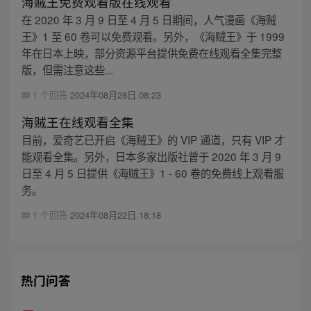
海贼王免费观看版在线观看
在 2020 年 3 月 9 日至 4 月 5 日期间，人气漫画《海贼
王》1 至 60 卷可以免费观看。另外，《海贼王》于 1999
年在日本上映，部分资源平台提供免费在线观看全集完整
版，但需注意这些...
1 个回答
2024年08月28日 08:23
海贼王在线观看全集
目前，爱奇艺已开启《海贼王》的 VIP 通道，只有 VIP 才
能观看全集。另外，日本多家出版社曾于 2020 年 3 月 9
日至 4 月 5 日提供《海贼王》1 - 60 卷的免费线上观看服
务。
1 个回答
2024年08月22日 18:18
热门问答