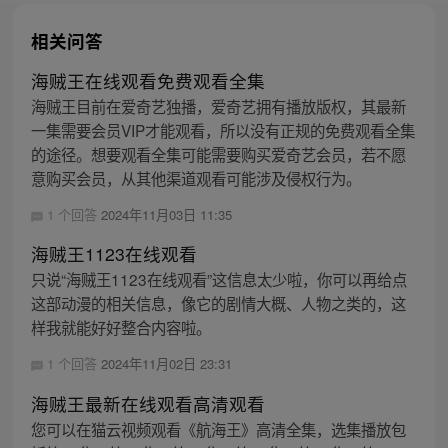
相关问答
海贼王在线观看免费观看全集
海贼王目前在爱奇艺独播，爱奇艺拥有播放版权，其最新
一集需要会员VIP才能观看，所以没有正规的免费观看全集
的途径。想要观看全集可能需要购买爱奇艺会员，若不愿
意购买会员，从其他渠道观看可能涉及侵权行为。
1 个回答
2024年11月03日 11:35
海贼王1123在线观看
只说“海贼王1123在线观看”这信息太少啦，你可以再给点
这部动漫的相关信息，像它的剧情大概、人物之类的，这
样我就能好好整合内容啦。
1 个回答
2024年11月02日 23:31
海贼王最新在线观看高清观看
您可以在猫云视频观看《航海王》高清全集，选集播放包