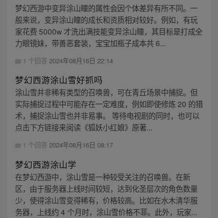
梦幻西游中变异涂山瞳的属性会因个体差异有所不同。一
般来说，变异涂山瞳的成长和资质相对较好。例如，有玩
家花费 5000w 才洗出满技能变异涂山瞳，其目标是打成全
力眼镜妹，带善恶套装，宝宝加瓶子成本共 6...
1 个回答
2024年08月16日 22:14
梦幻西游涂山雪好抓吗
涂山雪并非稀有类型的召唤兽，可在青丘场景中捕捉。但
实际捕捉过程中可能存在一定难度，例如即使修炼 20 的猎
术，捕捉涂山雪也并非易事。 等待电视剧的同时，也可以
点击下方链接来阅读《狐妖小红娘》原著...
1 个回答
2024年08月16日 08:17
梦幻西游涂山学
在梦幻西游中，涂山雪是一种较受关注的召唤兽。在新
区，由于服务器上线时间较短，达到化圣层次的角色数量
少，使得涂山雪变得稀有，价格较高。比如在水木清华服
务器，上线约 4 个月时，涂山雪价格不菲。此外，玩家...