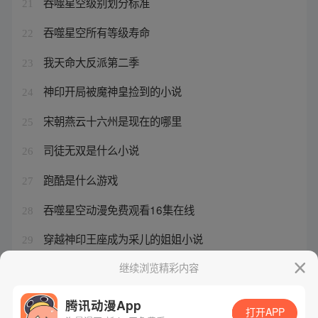
吞噬星空级别划分标准
21
吞噬星空所有等级寿命
22
我天命大反派第二季
23
神印开局被魔神皇捡到的小说
24
宋朝燕云十六州是现在的哪里
25
司徒无双是什么小说
26
跑酷是什么游戏
27
吞噬星空动漫免费观看16集在线
28
穿越神印王座成为采儿的姐姐小说
29
冰雪神途打金版
继续浏览精彩内容
30
腾讯动漫App
打开APP