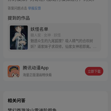
答案问题点击
举报反馈
提到的作品
妖怪名单
糖人家 · 女神 · 妖怪
魅惑众生的九尾狐狸？吸人精气的合欢树
妖？道家妹子求双修，仙家女神若即离。游
走在这些危险分子中间可不是容易的事情。
但为了世界和平，少年封夕豁出去啦！每周
尽力更新！实在画不完随时盯着更新吧~作品
腾讯动漫App
群：9206702，595274283，713425461，
立即下载
377844535。欢迎进群讨论~
海量正版漫画畅快看
相关问答
梦幻西游涂山雪进阶颜色