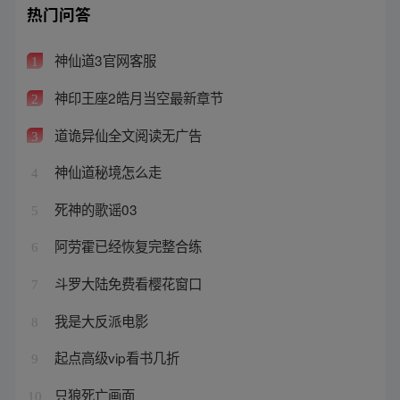
热门问答
神仙道3官网客服
1
神印王座2皓月当空最新章节
2
道诡异仙全文阅读无广告
3
神仙道秘境怎么走
4
死神的歌谣03
5
阿劳霍已经恢复完整合练
6
斗罗大陆免费看樱花窗口
7
我是大反派电影
8
起点高级vip看书几折
9
只狼死亡画面
10