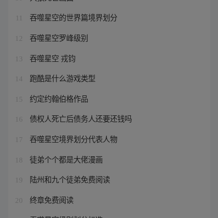
吞噬星空的世界篇境界划分
11
吞噬星空罗峰级别
12
吞噬星空 戎钧
13
跑酷是什么游戏类型
14
约定约翰伯格作品
15
债权人死亡后债务人还要还钱吗
16
吞噬星空境界划分代表人物
17
徒弟个个都是大佬漫画
18
陆州和九个徒弟免费阅读
19
终章免费阅读
20