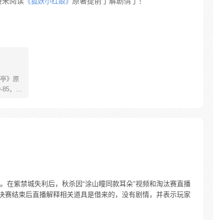
接来阅读
原著提前了解剧情了！
《狐妖小红娘》
亭》原
85，淮
糊萝莉小狐
生死
四更
。在紫禁城失利后，秋杀因“涂山瞳同款耳朵”视频和淘汰赛直播
在决赛结束后直播解释相关道具是借来的，没有剧情，并表示玩家