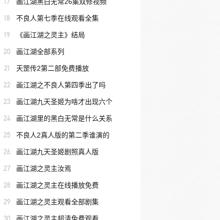
17
画江湖黑白无常26集双修视频
18
不良人第七季在线观看全集
19
《画江湖之灵主》结局
20
画江湖全部系列
21
天罡传2第二部免费播放
22
画江湖之不良人第四季出了吗
23
画江湖九天圣姬为啥才出现六个
24
画江湖里的黑白无常是什么关系
25
不良人2真人版的第二季谁演的
26
画江湖九天圣姬剧照真人版
27
画江湖之灵主汝焉
28
画江湖之灵主在线播放免费
29
画江湖之灵主观看全部剧集
30
画江湖之灵主超清免费观看