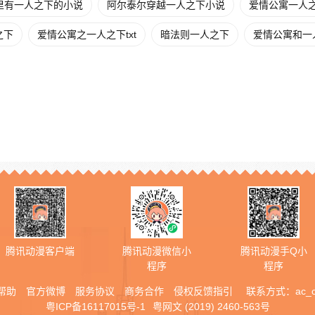
里有一人之下的小说
阿尔泰尔穿越一人之下小说
爱情公寓一人
之下
爱情公寓之一人之下txt
暗法则一人之下
爱情公寓和一
腾讯动漫客户端
腾讯动漫微信小
腾讯动漫手Q小
程序
程序
帮助
官方微博
服务协议
商务合作
侵权反馈指引
联系方式：
ac_
粤ICP备16117015号-1
粤网文 (2019) 2460-563号