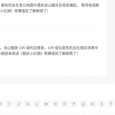
上，都有机会在青丘地图中遇到涂山瞳并且将其捕捉。 等待电视剧
小红娘》原著提前了解剧情了！
。涂山瞳是 105 级的召唤兽，109 级玩家有机会在相应场景中
方链接来阅读《狐妖小红娘》原著提前了解剧情了！
H
I
J
K
L
M
N
O
P
Q
R
S
T