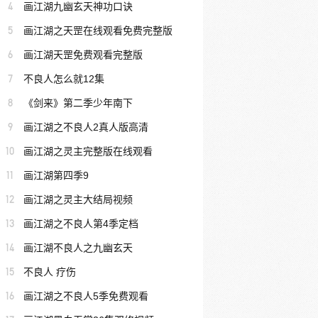
4
画江湖九幽玄天神功口诀
5
画江湖之天罡在线观看免费完整版
6
画江湖天罡免费观看完整版
7
不良人怎么就12集
8
《剑来》第二季少年南下
9
画江湖之不良人2真人版高清
10
画江湖之灵主完整版在线观看
11
画江湖第四季9
12
画江湖之灵主大结局视频
13
画江湖之不良人第4季定档
14
画江湖不良人之九幽玄天
15
不良人 疗伤
16
画江湖之不良人5季免费观看