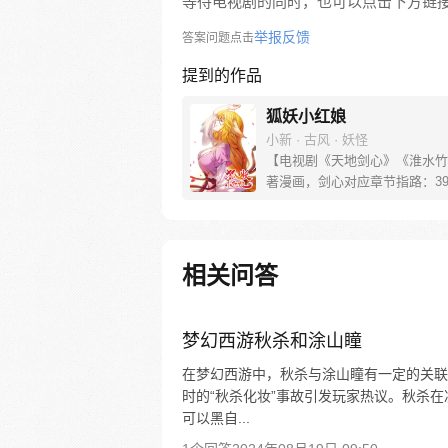
等待电视剧的同时，也可以点击下方链
举报反馈
答案问题点击
提到的作品
狐妖小红娘
小新 · 古风 · 妖怪
【电视剧《天地剑心》《淮水竹
著漫画，剑心对应章节指路：39-
水对应章节指路272-301】 迷
妖，正太道士没节操。自古人妖
恋，千载孽缘一线牵。（每周周
新。）
相关问答
梦幻西游秋杀和涂山瞳
在梦幻西游中，秋杀与涂山瞳有一定的关联
时的“秋杀化妆”事故引发玩家热议。秋杀
可以黑自...