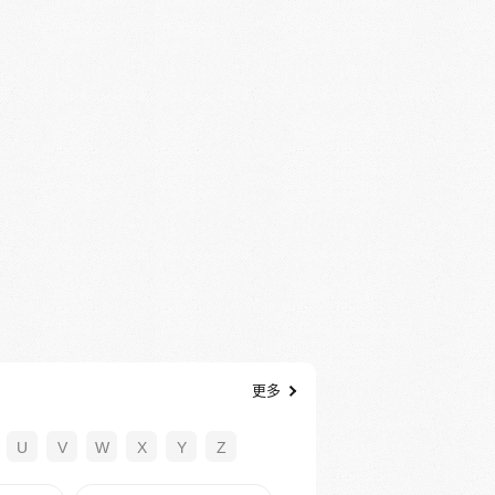
更多
U
V
W
X
Y
Z