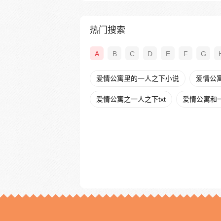
热门搜索
A
B
C
D
E
F
G
爱情公寓里的一人之下小说
爱情公寓
爱情公寓之一人之下txt
爱情公寓和