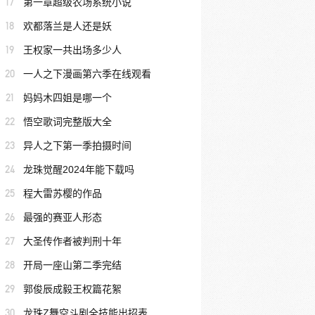
17
第一章超级农场系统小说
18
欢都落兰是人还是妖
19
王权家一共出场多少人
20
一人之下漫画第六季在线观看
21
妈妈木四姐是哪一个
22
悟空歌词完整版大全
23
异人之下第一季拍摄时间
24
龙珠觉醒2024年能下载吗
25
程大雷苏樱的作品
26
最强的赛亚人形态
27
大圣传作者被判刑十年
28
开局一座山第二季完结
29
郭俊辰成毅王权篇花絮
30
龙珠Z舞空斗剧全技能出招表