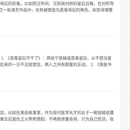
母后的形象。比如西汉年间，汉高祖刘邦的皇后吕雉，在刘邦驾
。在一些演艺作品中，也有被塑造为恶毒母后的角色，如宫泽理惠
1. 《恶毒皇后不干了》：燕绥宁穿越成恶毒皇后，从不想当皇
来的一日不见就想念，两人之间有甜蜜的互动。 2. 《我是书
定。比如在某些故事里，作为现代医学天才的女子一朝穿越成遭
重生后复仇之火熊熊燃起，不再做贤妻良母，只为自己而活，收