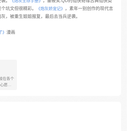
逆袭。
，墨筱笑.QD的仙侠奇缘古典仙侠类
《炮灰生存手册》
是个坑文但很精彩。
，素年一别创作的现代言
《炮灰娇宠记》
炮灰，被重生姐姐报复，最后去当兵逆袭。
漫画
了》
梭在各个
心愿，
退退！
怎么是个
？