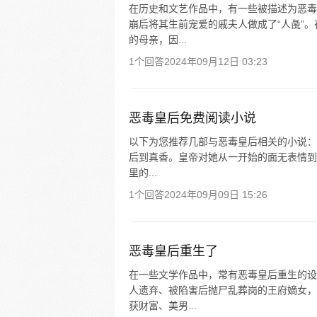
在历史和文艺作品中，有一些被描述为恶毒
崩后将其生前宠爱的戚夫人做成了“人彘”
的母亲，因...
1个回答
2024年09月12日 03:23
恶毒皇后免费阅读小说
以下为您推荐几部与恶毒皇后相关的小说： 
后到真香。皇帝对她从一开始的面无表情到后
里的...
1个回答
2024年09月09日 15:26
恶毒皇后重生了
在一些文学作品中，常有恶毒皇后重生的设
人遗弃、被陷害后抛尸乱葬岗的王府嫡女，
获财富、美男...