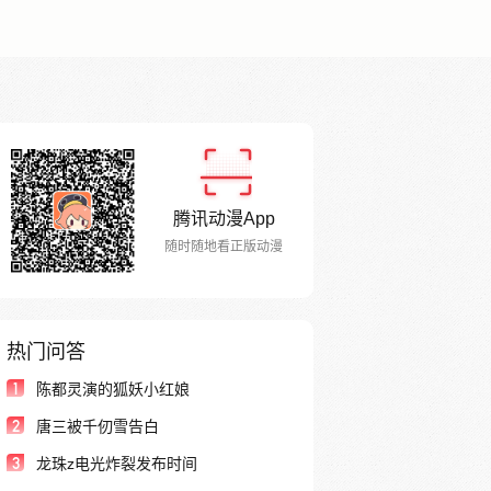
腾讯动漫App
随时随地看正版动漫
热门问答
1
陈都灵演的狐妖小红娘
2
唐三被千仞雪告白
3
龙珠z电光炸裂发布时间