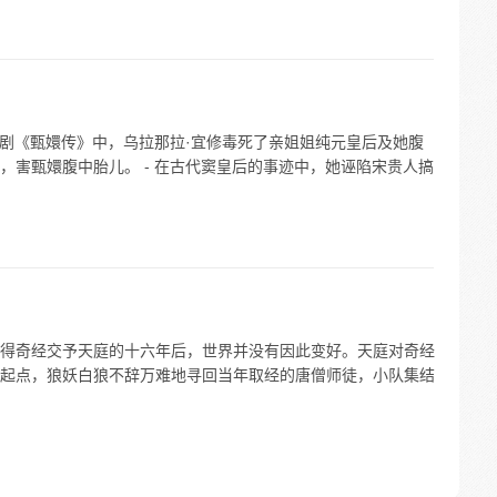
视剧《甄嬛传》中，乌拉那拉·宜修毒死了亲姐姐纯元皇后及她腹
，害甄嬛腹中胎儿。 - 在古代窦皇后的事迹中，她诬陷宋贵人搞
得奇经交予天庭的十六年后，世界并没有因此变好。天庭对奇经
起点，狼妖白狼不辞万难地寻回当年取经的唐僧师徒，小队集结