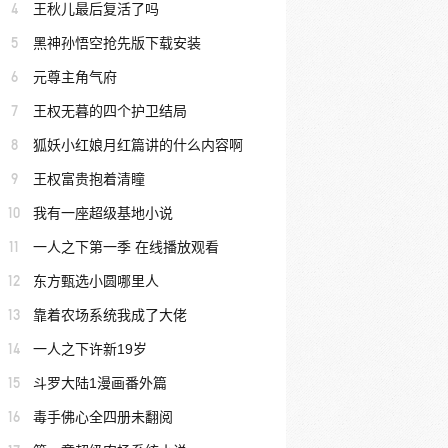
4
王秋儿最后复活了吗
5
黑神孙悟空抢先版下载安装
6
元尊主角气府
7
王权无暮的四个护卫结局
8
狐妖小红娘月红篇讲的什么内容啊
9
王权富贵抱着清瞳
10
我有一座超级基地小说
11
一人之下第一季 在线播放观看
12
东方甄选小圆哪里人
13
靠着农场系统我成了大佬
14
一人之下许新19岁
15
斗罗大陆1漫画番外篇
16
毒手佛心全四册未翻阅