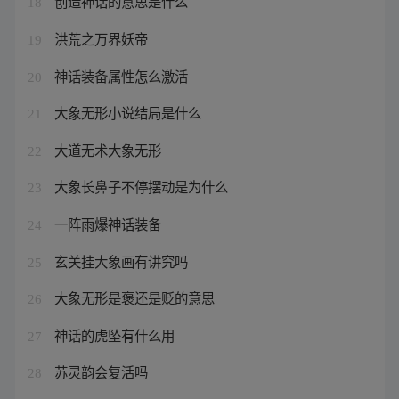
创造神话的意思是什么
18
洪荒之万界妖帝
19
神话装备属性怎么激活
20
大象无形小说结局是什么
21
大道无术大象无形
22
大象长鼻子不停摆动是为什么
23
一阵雨爆神话装备
24
玄关挂大象画有讲究吗
25
大象无形是褒还是贬的意思
26
神话的虎坠有什么用
27
苏灵韵会复活吗
28