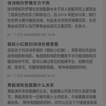
徐诗晓孙梦雅东方不败
徐诗晓和孙梦雅在皮划艇静水女子双人划艇项目上展现出
了极其出色的实力和统治力。自 2019 年配对以来，她们
在世界大赛中屡获佳绩，包括多次夺得世锦赛冠军、东京
奥运会冠军以及巴黎奥运会成功卫冕冠军。在各大...
1 个回答
2024年08月16日 18:09
狐妖小红娘刘诗诗在哪里看
目前关于刘诗诗参演的《狐妖小红娘》，其影视化作品包
括电视剧和电影。电视剧和电影的播放平台可能因版权问
题而有所不同，您可以通过常见的视频平台，如腾讯视
频、爱奇艺、优酷等搜索观看。 等待电视剧的同时...
1 个回答
2024年08月09日 23:47
黄毅清和张碧晨什么关系
黄毅清并非张碧晨的丈夫，张碧晨公开孩子的父亲是华晨
宇。黄毅清是另一位娱乐圈人士的前夫，与张碧晨没有婚
姻关系。 等待电视剧的同时，也可以点击下方链接来阅读