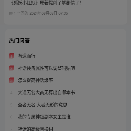
《狐妖小红娘》原著提前了解剧情了！
1 个回答
2024年08月03日 07:35
热门问答
有道而行
1
神话装备属性可以调整吗贴吧
2
怎么提高神话爆率
3
大道无名大商无算出自哪本书
4
圣者无名 大者无形的意思
5
我的专属神级副本女主是谁
6
神话的高级替换词
7