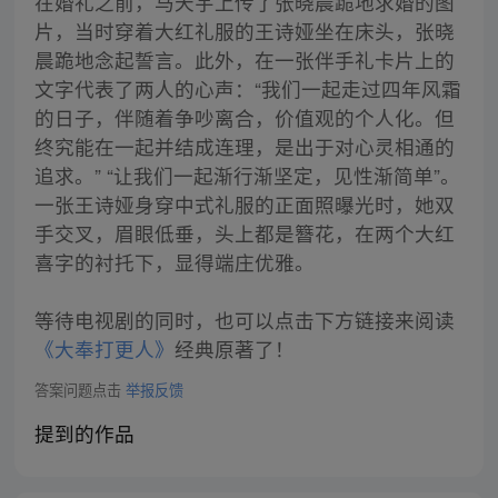
在婚礼之前，马天宇上传了张晓晨跪地求婚的图
片，当时穿着大红礼服的王诗娅坐在床头，张晓
晨跪地念起誓言。此外，在一张伴手礼卡片上的
文字代表了两人的心声：“我们一起走过四年风霜
的日子，伴随着争吵离合，价值观的个人化。但
终究能在一起并结成连理，是出于对心灵相通的
追求。” “让我们一起渐行渐坚定，见性渐简单”。
一张王诗娅身穿中式礼服的正面照曝光时，她双
手交叉，眉眼低垂，头上都是簪花，在两个大红
喜字的衬托下，显得端庄优雅。
等待电视剧的同时，也可以点击下方链接来阅读
《大奉打更人》
经典原著了！
答案问题点击
举报反馈
提到的作品