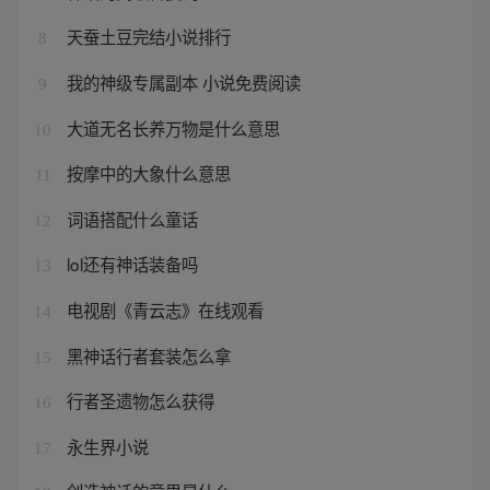
天蚕土豆完结小说排行
8
我的神级专属副本 小说免费阅读
9
大道无名长养万物是什么意思
10
按摩中的大象什么意思
11
词语搭配什么童话
12
lol还有神话装备吗
13
电视剧《青云志》在线观看
14
黑神话行者套装怎么拿
15
行者圣遗物怎么获得
16
永生界小说
17