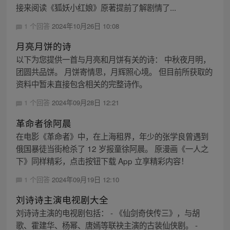
接来阅读《狐妖小红娘》原著提前了解剧情了...
1 个回答
2024年10月26日 10:08
月亮月饼的诗
以下为您提供一首与月亮和月饼有关的诗： 中秋夜月明，
团圆共品饼。 月饼寄情思，月辉照心境。 但目前所获取的
资料中暂未直接包含相关的完整诗作。
1 个回答
2024年09月28日 12:21
革命者徐阿晨
在电影《革命者》中，在上海租界，年少的张学良曾遇到
俄国暴徒当街枪杀了 12 岁报童徐阿晨。 原漫画《一人之
下》同样精彩，点击按钮下载 App 立享精彩内容！
1 个回答
2024年09月19日 12:10
刘诗诗主演电视剧大全
刘诗诗主演的电视剧包括： - 《仙剑奇侠传三》，与胡
歌、霍建华、杨幂、唐嫣等联袂主演的古装仙侠剧。 -