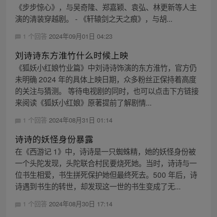
《步步惊心》，与吴奇隆、郑嘉颖、袁弘、林更新等人主
演的清装穿越剧。 - 《轩辕剑之天之痕》，与胡...
1 个回答
2024年09月01日 04:23
刘诗诗东方淮竹什么时候上映
《狐妖小红娘竹业篇》中刘诗诗饰演的东方淮竹，官方仍
未明确 2024 年的具体上映日期，众多粉丝正保持着高度
的关注与猜测。 等待电视剧的同时，也可以点击下方链接
来阅读《狐妖小红娘》原著提前了解剧情...
1 个回答
2024年08月31日 01:14
诗诗的妖怪身份暴露
在《西游记 1》中，诗诗是一只蜘蛛精，她的妖怪身份被
一个头陀发现，头陀联合村民要烧死她。当时，诗诗与一
位书生相爱，书生拼死保护她但最终死去。500 年后，诗
诗遇到书生的转世，却发现这一世的书生变成了无...
1 个回答
2024年08月30日 17:14