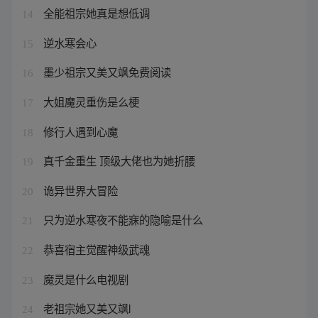
全能祖宗她真是想低调
14
逆水寒会心
15
墨少祖宗又美又飒免费阅读
16
大姐魔灵重伤是么梗
17
修行人遇到心魔
18
真千金重生 顶级大佬也为她折腰
19
诡异世界大冒险
20
只为逆水寒夜不能寐的隐喻是什么
21
恭喜宿主觉醒神级武魂
22
魔灵是什么电视剧
23
老祖宗她又美又飒l
24