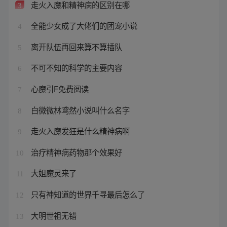
走火入魔和精神病的区别在哪
3
全能少女成了大佬们的团宠小说
4
离开队伍再回来算不算插队
5
不可不知的科学的主要内容
6
心魔引F免费阅读
7
白微微林鸢然小说叫什么名字
8
走火入魔发狂是什么精神病啊
9
治疗精神病药物那个效果好
10
大姐魔灵来了
11
只有神知道的世界千寻最后怎么了
12
大明世祖无错
13