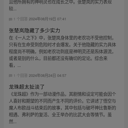
且他所拥有的神明灵也在成长之中。张楚岚的实力表现
较...
1 个回答
2024年08月19日 07:41
张楚岚隐藏了多少实力
在《一人之下》中，张楚岚身体里的老农功不受他控制，
只有在生命受到危险时才会爆发。关于他隐藏的实力具体
程度尚不明确，例如老农功到底是神明灵还是炁体源流，
或者是别的什么，目前都还没有确切的定论。综合来
看，...
1 个回答
2024年08月24日 04:57
龙珠超太扯淡了
《龙珠超》作为一部动漫作品，其剧情和设定可能会因个
人喜好和期望的不同而产生不同的评价。它讲述了悟空与
魔人布欧战斗结束后的故事，其中包括与破坏神比鲁斯的
相遇、弗利萨的复活、全王举办的比武大会等情节。虽
然...