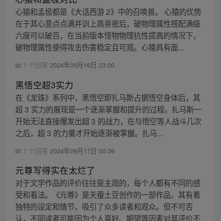
心猿和孟极都是《大话西游 2》中的召唤兽。 心猿的优势
在于其心意点点满并训上高亲密后，破物理属性搭配满级
六座可以破百，在当前版本怪物物理抗性提高的情况下，
破物理属性使得攻击伤害稳定且可观。心猿具有面...
1 个回答
2024年09月16日 23:00
黑悟空超3实力
在《龙珠》系列中，黑悟空即扎马斯占据悟空身体后，其
超 3 实力的展现是一个逐渐掌握和提升的过程。扎马斯一
开始无法直接爆发出超 3 的战力，在与悟空等人战斗几次
之后，超 3 的力量才开始逐渐被掌握。扎马...
1 个回答
2024年09月17日 00:36
元尊写得实在太烂了
对于文学作品的评价往往是主观的，每个人都有不同的感
受和看法。《元尊》是天蚕土豆创作的一部作品，其有着
独特的设定和情节，吸引了众多读者和观众。但不可否
认，不同读者可能因为个人喜好、期望等因素对其评价不