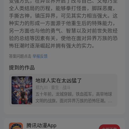
变强方式，在异世界开启了改写自己、父母乃至
全人类结局的历程，能够拳打怪兽，脚踩恶魔，
手撕古神，镇压异界，可见其实力相当强大。这
种实力的形成一方面源于他重生后的特殊能力，
另一方面也与他的勇气、智慧以及对前世失败经
验的总结等因素有关，使他在面对异界万族的恐
怖狂潮时逐渐崛起并拥有强大的实力。
答案问题点击
举报反馈
提到的作品
地球人实在太凶猛了
郑九川 · 重生 · 战斗
五十年前，龙城穿越，铁血孤军，高举地球
文明的战旗，面对异界万族的恐怖狂潮。五
十年后，孟超重生，发现自己做贡献就能变
强大。于是重来一世的男主拳打怪兽，脚踩
恶魔，手撕古神，镇压异界，这一世，他发
腾讯动漫App
誓，一定要改写自己、改写父母，甚至是全