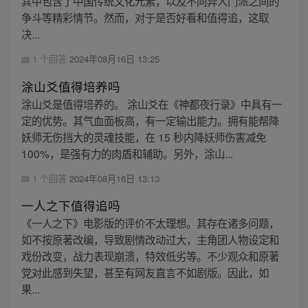
其中包含了中国传统文化元素，以及不同异人门派之间的
争斗等精彩情节。然而，对于是否好看和值得追，这取
决...
1 个回答
2024年08月16日 13:25
涂山爻值得培养吗
涂山爻是值得培养的。 涂山爻在《神都夜行录》中具有一
定的优势。其气血面板高，有一定输出能力。拥有能帮降
妖师无伤挡大的灵魂技能，在 15 秒内降妖师伤害减免
100%，是强有力的肉盾和辅助。另外，涂山...
1 个回答
2024年08月16日 13:13
一人之下值得追吗
《一人之下》电影版的评价不太理想。其存在诸多问题，
如不按原著改编，导致剧情改动过大，主角团人物设定和
戏份改变，战力表现崩溃，特效低劣等。不少观众和原著
党对此感到失望，甚至有网友直言不如剧版。因此，如
果...