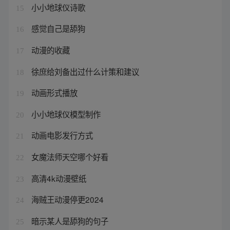
小小地球仪诗歌
15
感觉自己是舔狗
16
动漫的收藏
17
徐庶给刘备出过什么计策和建议
18
动画形式播放
19
小小地球仪模型制作
20
动画电影发行方式
21
女魔法师天空哪个好看
22
高清4k动漫壁纸
23
海贼王动漫停更2024
24
暗示某人是舔狗的句子
25