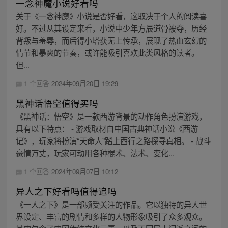
一念神魔小说好看吗
关于《一念神魔》小说是否好看，这取决于个人的阅读喜
好。不过从其设定来看，小说中少年方辰道骨被夺，历经
背叛与羞辱，而后得小塔获无上传承，展现了热血玄幻的
情节和暴爽的节奏，或许能吸引喜欢此类风格的读者。
但...
1 个回答
2024年09月20日 19:29
黑神话悟空值得买吗
《黑神话：悟空》是一款西游背景的动作角色扮演游戏，
具有以下特点： - 游戏取材自中国古典神话小说《西游
记》，玩家将扮演“天命人”踏上西行之路探寻真相。 - 战斗
豪情万丈，玩家可动用各种棍术、法术、变化...
1 个回答
2024年09月07日 10:12
异人之下好看吗值得追吗
《一人之下》是一部颇受关注的作品。它以独特的异人世
界设定、丰富的剧情和多样的人物形象吸引了众多观众。