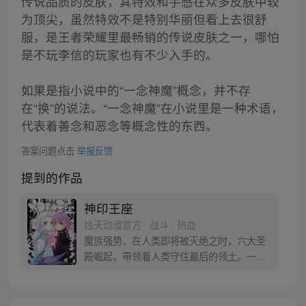
传说品质的皮肤，其特效和手感在众多皮肤中较
为顶尖，虽然特效不是特别华丽但看上去很舒
服，是王者荣耀里最畅销的传说皮肤之一，哪怕
是不玩李信的玩家也有不少入手的。
如果是指小说中的“一念神魔”概念，并不存
在“换”的说法。“一念神魔”在小说里是一种术语，
代表着善念和恶念等概念性的东西。
答案问题点击
举报反馈
提到的作品
神印王座
烛天动漫官方 · 战斗 · 热血
魔族强势，在人类即将被灭绝之时，六大圣
殿崛起，带领着人类守住最后的领土。一名
少年，为救母加入骑士圣殿，奇迹、诡计，
不断在他身上上演。在这人类6大圣殿与魔族
72柱魔神相互倾轧的世界，他能否登上象征