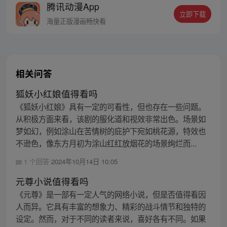
腾讯动漫App
着骑士最高荣耀的神印王座？
立即下载
海量正版漫画畅快看
相关问答
狐妖小红娘值得看吗
《狐妖小红娘》具有一定的可看性，但也存在一些问题。
从积极方面来看，该剧的服化道和视效非常出色。场景如
梦如幻，例如涂山在苦情树的庇护下宛如桃花源，特效也
不逊色，像东方月初为涂山红红放烟花的场景绚烂而...
1 个回答
2024年10月14日 10:05
元尊小说值得看吗
《元尊》是一部有一定人气的网络小说，但是否值得看因
人而异。它具有丰富的想象力、精彩的战斗情节和独特的
设定。然而，对于不同的读者来说，喜好各有不同。如果