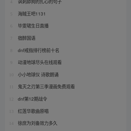
讽刺舔狗的扎心的句子
4
海贼王吧1131
5
毕雯珺生日直播
6
宿醉国语
7
dnf戒指排行榜前十名
8
动漫地球尽头在线观看
9
小小地球仪 诗歌朗诵
10
鬼灭之刃第三季漫画免费观看
11
dnf第12期战令
12
红莲华歌曲原唱
13
徐庶为刘备效力多久
14