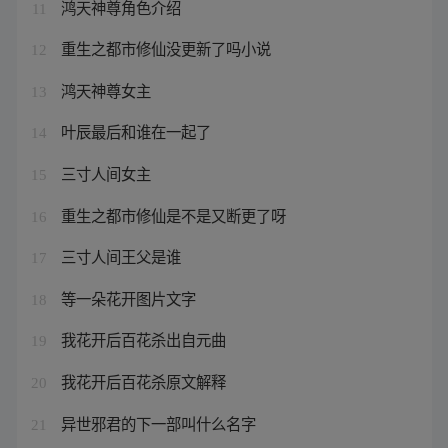
鸿天神尊角色介绍
11
重生之都市修仙没更新了吗小说
12
鸿天神尊女主
13
叶辰最后和谁在一起了
14
三寸人间女主
15
重生之都市修仙是不是又断更了呀
16
三寸人间王父是谁
17
等一朵花开图片文字
18
我花开后百花杀出自元曲
19
我花开后百花杀原文解释
20
异世邪君的下一部叫什么名字
21