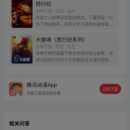
西行纪
龙神万相 · 古风 · 战斗
在这个人妖神灵共存的时代，三藏师徒一行
为了世间和平，历经千辛万苦到达彼岸取
得“永恒之火”拯救苍生，可世间并没有因此
变得美好….随着阴谋慢慢揭露，暗魂四起,
大猿魂（西行纪系列）
为了让“永恒之火”重新归位，小狼妖白狼不
龙神万相 · 妖怪 · 热血
辞万难，找到唐三藏大法师，和他一起重新
龙神万相宇宙旗下角色孙悟空独立故事，讲
寻回徒弟们，组成全新“西行小队”，再度踏
述大妖悟空前世今生称霸妖怪大道的惊险历
上西行之旅……
程。 妖怪大道有自己的生存之道，某日，一
位猴妖因人类的祈愿从天而降，以鬼魈之名
响彻妖界，却因堕入暗魂无法再守护重要之
腾讯动漫App
人…六十年后，他再次破石而出，背负着守
立即下载
护族人的希望和信念打败了妖怪大道的霸
海量正版漫画畅快看
主，成为猴群之王，但故事仍在继续…
相关问答