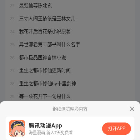
最强仙尊陈北玄
22
三寸人间王依依是王林女儿
23
我花开后百花杀小说原著
24
异世邪君第二部书叫什么名字
25
都市极品医神言情小说
26
重生之都市修仙更新时间
27
重生之都市修仙by十里剑神
28
等一朵花开下一句是什么
29
异世邪君全文在线阅读
继续浏览精彩内容
30
腾讯动漫App
打开APP
海量漫画 新人7天免费看