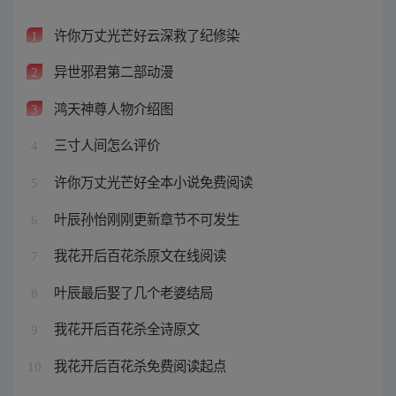
许你万丈光芒好云深救了纪修染
1
异世邪君第二部动漫
2
鸿天神尊人物介绍图
3
三寸人间怎么评价
4
许你万丈光芒好全本小说免费阅读
5
叶辰孙怡刚刚更新章节不可发生
6
我花开后百花杀原文在线阅读
7
叶辰最后娶了几个老婆结局
8
我花开后百花杀全诗原文
9
我花开后百花杀免费阅读起点
10