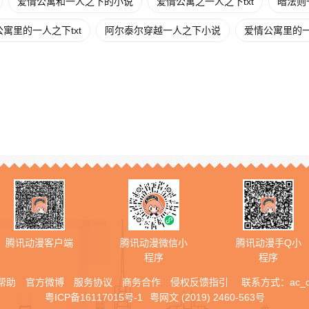
爱情公寓和一人之下的小说
爱情公寓之一人之下txt
暗法则
寓里的一人之下txt
阿尔泰尔穿越一人之下小说
爱情公寓里的
腾讯动漫客户端
腾讯动漫微信小
腾讯动漫手Q小
程序
程序
帮助
官方微博
服务协议
商务合作
侵权反馈指引
联系方式：
ac_
粤ICP备16117015号-1
粤网文 (2019) 2460-563号