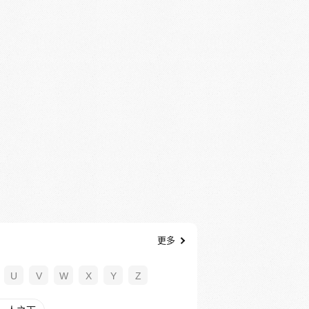
更多
U
V
W
X
Y
Z