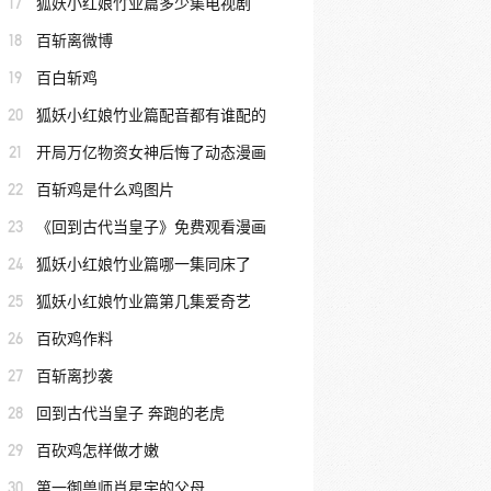
17
狐妖小红娘竹业篇多少集电视剧
18
百斩离微博
19
百白斩鸡
20
狐妖小红娘竹业篇配音都有谁配的
21
开局万亿物资女神后悔了动态漫画
22
百斩鸡是什么鸡图片
23
《回到古代当皇子》免费观看漫画
24
狐妖小红娘竹业篇哪一集同床了
25
狐妖小红娘竹业篇第几集爱奇艺
26
百砍鸡作料
27
百斩离抄袭
28
回到古代当皇子 奔跑的老虎
29
百砍鸡怎样做才嫩
30
第一御兽师肖星宇的父母