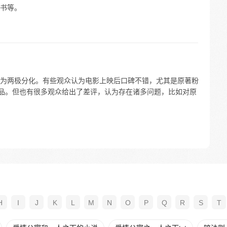
书等。
为两极分化。有些观众认为电影上映后口碑不错，尤其是原著粉
作品。但也有很多观众给出了差评，认为存在诸多问题，比如对原
H
I
J
K
L
M
N
O
P
Q
R
S
T