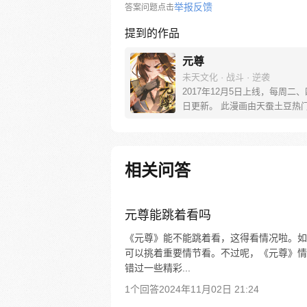
举报反馈
答案问题点击
提到的作品
元尊
未天文化 · 战斗 · 逆袭
2017年12月5日上线，每周二
日更新。 此漫画由天蚕土豆热
《元尊》改编。少年执笔，龙蛇
劈开乱世，点亮苍穹。气掌乾坤
里，究竟是蟒雀吞龙，还是圣龙
起？！
相关问答
元尊能跳着看吗
《元尊》能不能跳着看，这得看情况啦。如
可以挑着重要情节看。不过呢，《元尊》情
错过一些精彩...
1个回答
2024年11月02日 21:24