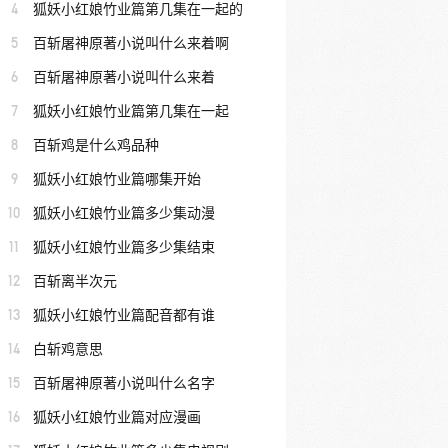
4
狐妖小红娘竹业篇第几集在一起的
5
百斩屠神原著小说叫什么来着啊
6
百斩屠神原著小说叫什么来着
7
狐妖小红娘竹业篇第几集在一起
8
百斩鸡是什么鸡品种
9
狐妖小红娘竹业篇哪集开始
10
狐妖小红娘竹业篇多少集动漫
11
狐妖小红娘竹业篇多少集结束
12
百斩离半次元
13
狐妖小红娘竹业篇配音都有谁
14
白斩鸡意思
15
百斩屠神原著小说叫什么名字
16
狐妖小红娘竹业篇对应漫画