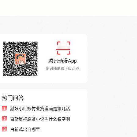
腾讯动漫App
随时随地看正版动漫
热门问答
1
狐妖小红娘竹业篇漫画是第几话
2
百斩屠神原著小说叫什么名字啊
3
白斩鸡出自哪里