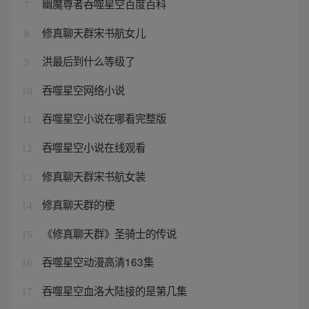
幽魔尊者吞噬星空百度百科
7
修真聊天群宋书航女儿
8
洪最后到什么等级了
9
吞噬星空网络小说
10
吞噬星空小说在哪看完整版
11
吞噬星空小说在线观看
12
修真聊天群宋书航女装
13
修真聊天群的梗
14
《修真聊天群》圣骑士的传说
15
吞噬星空动漫高清163集
16
吞噬星空血洛大陆接的是第几集
17