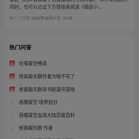
同时，也可以点击下方链接来阅读《狐妖小...
1 个回答
2024年08月01日 19:38
热门问答
吐噬星空畅读
1
修真聊天群作者为啥不写了
2
修真聊天群宋书航道号是啥
3
吞噬星空 境界划分
4
吞噬星空血洛大陆百度百科
5
修真聊天群 作者
6