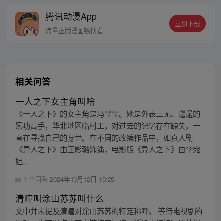
富翁悠闲度日，结果…… 改编自阅文集团作
腾讯动漫App
者卖报小郎君同名小说 QQ群号：
立即下载
799493374
海量正版漫画畅快看
相关问答
一人之下女主角叫啥
《一人之下》的女主角是冯宝宝。她是外表三无、邋遢的
炁功高手，华北地区临时工，对过去的记忆存在缺失，一
直在寻找自己的身世。在不同的改编作品中，如真人剧
《异人之下》由王影璐饰演，电影版《异人之下》由李宛
妲...
1 个回答
2024年10月12日 10:25
清瞳叫涂山苏苏叫什么
文中并未提及清瞳对涂山苏苏的特定称呼。 等待电视剧的