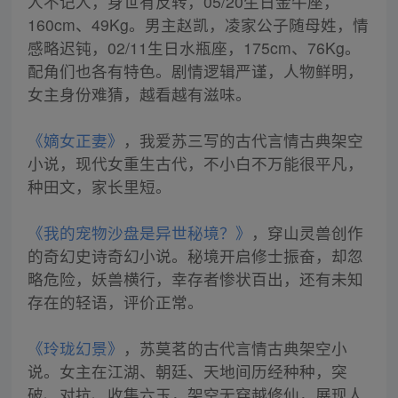
人不记人，身世有反转，05/20生日金牛座，
160cm、49Kg。男主赵凯，凌家公子随母姓，情
感略迟钝，02/11生日水瓶座，175cm、76Kg。
配角们也各有特色。剧情逻辑严谨，人物鲜明，
女主身份难猜，越看越有滋味。
《嫡女正妻》
，我爱苏三写的古代言情古典架空
小说，现代女重生古代，不小白不万能很平凡，
种田文，家长里短。
《我的宠物沙盘是异世秘境？》
，穿山灵兽创作
的奇幻史诗奇幻小说。秘境开启修士振奋，却忽
略危险，妖兽横行，幸存者惨状百出，还有未知
存在的轻语，评价正常。
《玲珑幻景》
，苏莫茗的古代言情古典架空小
说。女主在江湖、朝廷、天地间历经种种，突
破、对抗、收集六玉，架空无穿越修仙，展现人