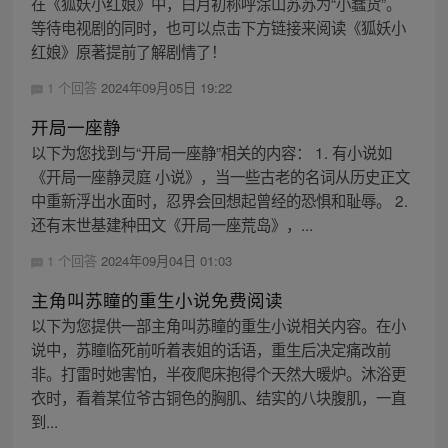
在《狐妖小红娘》中，白月初称呼涂山苏苏为“小蠢货”。
等待电视剧的同时，也可以点击下方链接来阅读《狐妖小
红娘》原著提前了解剧情了！
1 个回答
2024年09月05日 19:22
开局一座静
以下为您找到与“开局一座静”相关的内容： 1. 有小说如
《开局一座静灵庭 小说》，当一些古老的名词从历史正文
中重新浮出水面时，忍界会回想起曾经的恐惧和耻辱。 2.
还有末世基建种田文《开局一座荒岛》，...
1 个回答
2024年09月04日 01:03
主角叫苏瞳的重生小说免费阅读
以下为您提供一部主角叫苏瞳的重生小说相关内容。在小
说中，苏瞳临死前听着表姐的话语，重生后决定痛改前
非。打雷时她害怕，半夜爬床抱得个天然大暖炉。沐浴更
衣时，看着某位爷古铜色的胸肌、结实的八块腹肌，一直
到...