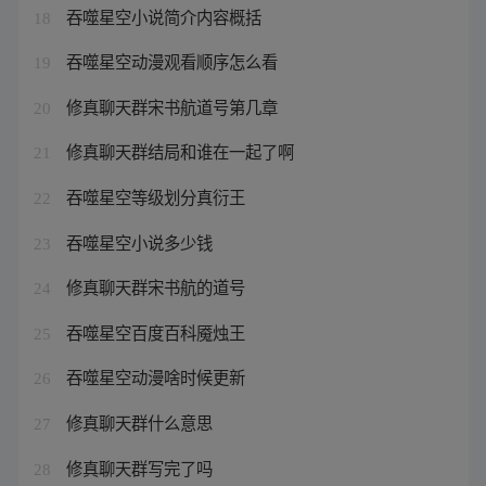
吞噬星空小说简介内容概括
18
吞噬星空动漫观看顺序怎么看
19
修真聊天群宋书航道号第几章
20
修真聊天群结局和谁在一起了啊
21
吞噬星空等级划分真衍王
22
吞噬星空小说多少钱
23
修真聊天群宋书航的道号
24
吞噬星空百度百科魇烛王
25
吞噬星空动漫啥时候更新
26
修真聊天群什么意思
27
修真聊天群写完了吗
28