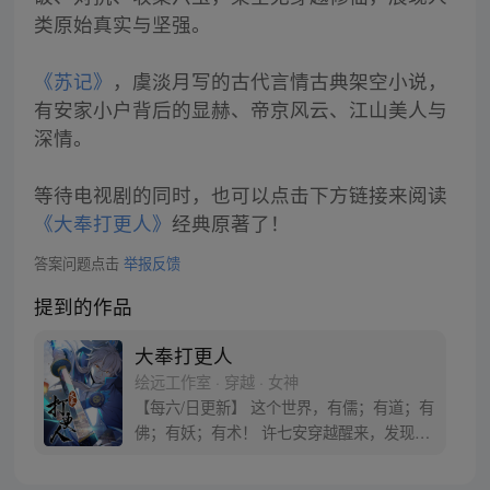
类原始真实与坚强。
《苏记》
，虞淡月写的古代言情古典架空小说，
有安家小户背后的显赫、帝京风云、江山美人与
深情。
等待电视剧的同时，也可以点击下方链接来阅读
《大奉打更人》
经典原著了！
答案问题点击
举报反馈
提到的作品
大奉打更人
绘远工作室 · 穿越 · 女神
【每六/日更新】 这个世界，有儒；有道；有
佛；有妖；有术！ 许七安穿越醒来，发现自
己身处囹圄，三日后就要流放边陲？！ 他起
初的梦想只是自保，顺便在这个世界里当个