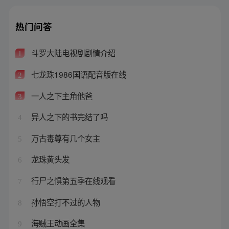
热门问答
斗罗大陆电视剧剧情介绍
1
七龙珠1986国语配音版在线
2
一人之下主角他爸
3
异人之下的书完结了吗
4
万古毒尊有几个女主
5
龙珠黄头发
6
行尸之惧第五季在线观看
7
孙悟空打不过的人物
8
海贼王动画全集
9