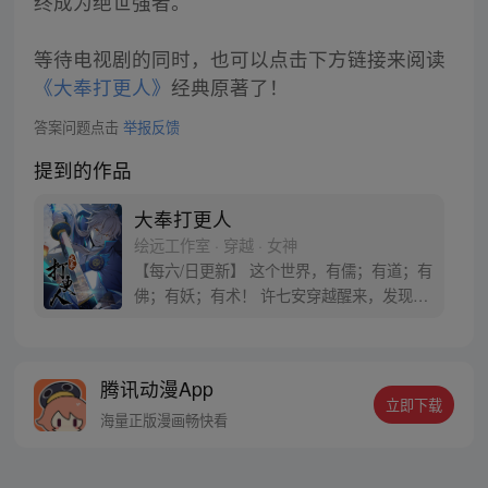
终成为绝世强者。
等待电视剧的同时，也可以点击下方链接来阅读
《大奉打更人》
经典原著了！
答案问题点击
举报反馈
提到的作品
大奉打更人
绘远工作室 · 穿越 · 女神
【每六/日更新】 这个世界，有儒；有道；有
佛；有妖；有术！ 许七安穿越醒来，发现自
己身处囹圄，三日后就要流放边陲？！ 他起
初的梦想只是自保，顺便在这个世界里当个
富翁悠闲度日，结果…… 改编自阅文集团作
腾讯动漫App
者卖报小郎君同名小说 QQ群号：
立即下载
799493374
海量正版漫画畅快看