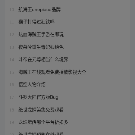
航海王onepiece品牌
10
猴子打得过狂铁吗
11
热血海贼王手游在哪玩
12
夜幕兮重生毒妃狠绝色
13
斗帝在元尊相当什么境界
14
海贼王在线观看免费播放影视大全
15
悟空人物介绍
16
斗罗大陆官方版Bug
17
绝世龙婿第集免费观看
18
龙珠觉醒哪个平台折扣多
19
绝世龙婿短剧在线观看
20