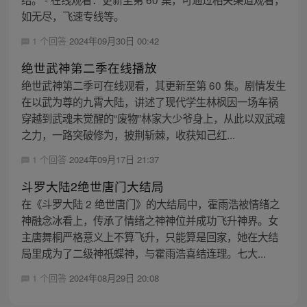
如无尽，飞速专线等。
1 个回答
2024年09月30日 00:42
绝世武神第二季在线播放
绝世武神第二季可在线观看，其更新至第 60 集。剧情发生
在以武为尊的九霄大陆，讲述了现代学生林枫因一场车祸
穿越到武魂未觉醒的“废物”林家大少爷身上，从此以双武魂
之力，一路突破修为，披荆斩棘，收获知己红...
1 个回答
2024年09月17日 21:37
斗罗大陆2绝世唐门大结局
在《斗罗大陆 2 绝世唐门》的大结局中，霍雨浩被情绪之
神融念冰看上，传承了情绪之神神位并成功飞升神界。女
主唐舞桐严格意义上不算飞升，只能算是回家，她在大结
局里成为了二级神祇蝶神，与霍雨浩喜结连理。七大...
1 个回答
2024年08月29日 20:08