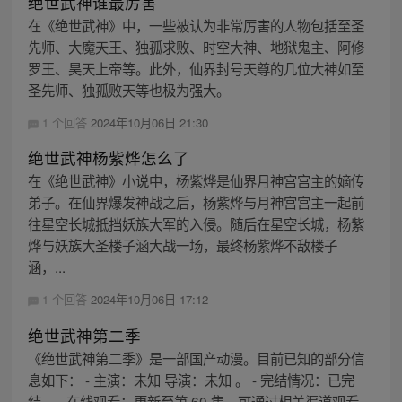
绝世武神谁最厉害
在《绝世武神》中，一些被认为非常厉害的人物包括至圣
先师、大魔天王、独孤求败、时空大神、地狱鬼主、阿修
罗王、昊天上帝等。此外，仙界封号天尊的几位大神如至
圣先师、独孤败天等也极为强大。
1 个回答
2024年10月06日 21:30
绝世武神杨紫烨怎么了
在《绝世武神》小说中，杨紫烨是仙界月神宫宫主的嫡传
弟子。在仙界爆发神战之后，杨紫烨与月神宫宫主一起前
往星空长城抵挡妖族大军的入侵。随后在星空长城，杨紫
烨与妖族大圣楼子涵大战一场，最终杨紫烨不敌楼子
涵，...
1 个回答
2024年10月06日 17:12
绝世武神第二季
《绝世武神第二季》是一部国产动漫。目前已知的部分信
息如下： - 主演：未知 导演：未知 。 - 完结情况：已完
结。 - 在线观看：更新至第 60 集，可通过相关渠道观看，