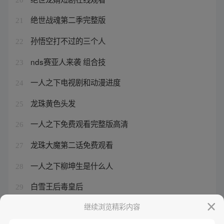
绝世战魂第二季完整版
21
孙悟空打不过的三个人
22
nds赛亚人来袭 组合技
23
一人之下电视剧和动漫进度
24
龙珠黄色头发
25
一人之下免费观看完整版高清
26
龙珠大魔第二话免费观看
27
一人之下柳坤生是什么人
28
白雪王后毒皇后
29
一人之下电视剧是动漫的第几季
继续浏览精彩内容
30