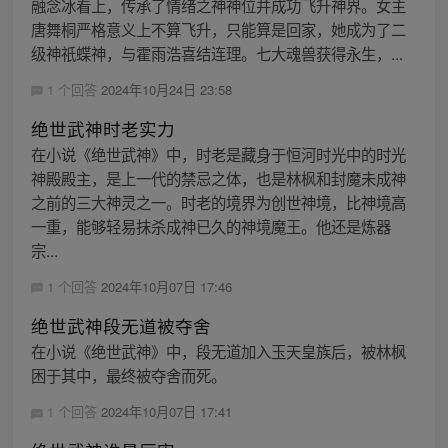
融念冰看上，传承了情绪之神神位并成功飞升神界。女主
唐舞桐严格意义上不算飞升，只能算是回家，她成为了二
级神祇蝶神，与霍雨浩喜结连理。七大魂兽获得永生，...
1 个回答
2024年10月24日 23:58
绝世武神时老实力
在小说《绝世武神》中，时老是藏身于恒河时光中的时光
神殿殿主，是上一代的禁忌之体，也是林枫和封魔未成神
之前的三大神灵之一。时老的境界为创世神境，比神境高
一重，能够轻易抹杀成神已久的神境魔王。他还是炼器
宗...
1 个回答
2024年10月07日 17:46
绝世武神段无道被夺舍
在小说《绝世武神》中，段无道加入玉天皇族后，被林枫
困于其中，最终被夺舍而死。
1 个回答
2024年10月07日 17:41