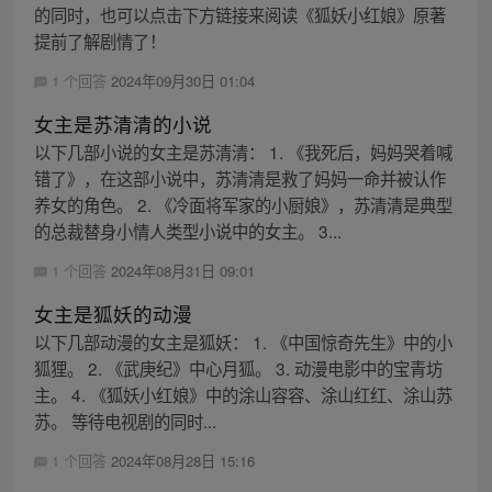
的同时，也可以点击下方链接来阅读《狐妖小红娘》原著
提前了解剧情了！
1 个回答
2024年09月30日 01:04
女主是苏清清的小说
以下几部小说的女主是苏清清： 1. 《我死后，妈妈哭着喊
错了》，在这部小说中，苏清清是救了妈妈一命并被认作
养女的角色。 2. 《冷面将军家的小厨娘》，苏清清是典型
的总裁替身小情人类型小说中的女主。 3...
1 个回答
2024年08月31日 09:01
女主是狐妖的动漫
以下几部动漫的女主是狐妖： 1. 《中国惊奇先生》中的小
狐狸。 2. 《武庚纪》中心月狐。 3. 动漫电影中的宝青坊
主。 4. 《狐妖小红娘》中的涂山容容、涂山红红、涂山苏
苏。 等待电视剧的同时...
1 个回答
2024年08月28日 15:16