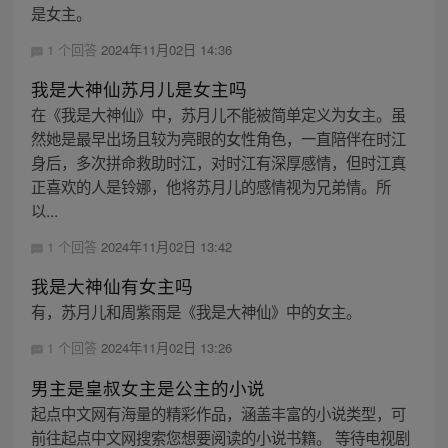
是女主。
1 个回答
2024年11月02日 14:36
我是大神仙苏月儿是女主吗
在《我是大神仙》中，苏月儿不能被简单定义为女主。虽
然她是最早出场且较为亮眼的女性角色，一直陪伴在时江
身后，多次拼命救助时江，对时江有深厚感情，但时江真
正喜欢的人是铃娜，他将苏月儿的感情视为兄弟情。所
以...
1 个回答
2024年11月02日 13:42
我是大神仙有女主吗
有，苏月儿和周紫雨是《我是大神仙》中的女主。
1 个回答
2024年11月02日 13:26
男主是皇叔女主是公主的小说
起点中文网有海量的精彩作品，涵盖丰富的小说类型，可
前往起点中文网搜索您想要阅读的小说书籍。 等待电视剧