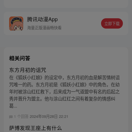
的诅咒！ 别人吃饭填饱肚，男主吃饭饿成
狗？等等，可是在这个弱肉强食的高武世
界，岂不是挨上一击重拳还能增加劲气提升
腾讯动漫App
气血…… 【受到物理伤害：劲气+20、气血
立即下载
+38、筋脉韧性+2…】 状态全反过来，还越
海量正版漫画畅快看
来越强！这个诅咒太棒了！
相关问答
东方月初的诅咒
在《狐妖小红娘》的设定中，东方月初的血是解苦情树诅
咒唯一的药。东方月初是《狐妖小红娘》中的角色，在幼
年时被涂山红红救下，后来成为一气道盟中有名的后起之
秀并晋升为盟主。他与涂山红红之间有着复杂的情感纠
葛...
1 个回答
2024年09月28日 22:21
萨博发现王座上有什么