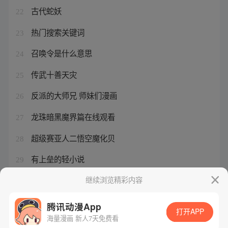
古代蛇妖
22
热门搜索关键词
23
召唤令是什么意思
24
传武十善天灾
25
反派的大师兄 师妹们漫画
26
龙珠暗黑魔界篇在线观看
27
超级赛亚人二悟空魔化贝
28
有上垒的轻小说
29
《西游记》主题曲原唱
继续浏览精彩内容
30
腾讯动漫App
打开APP
海量漫画 新人7天免费看