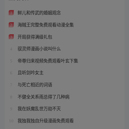
鲜儿和传武的婚姻观念
1
海贼王完整免费观看动漫全集
2
开局获得满级礼包
3
驭灵师漫画小说叫什么
4
帝尊归来视频免费观看叶玄下集
5
且听剑吟女主
6
与死亡相近的词语
7
不健全关系雨总得了几种病
8
我在妖魔乱世万劫不灭
9
我独我独自升级漫画免费观看
10