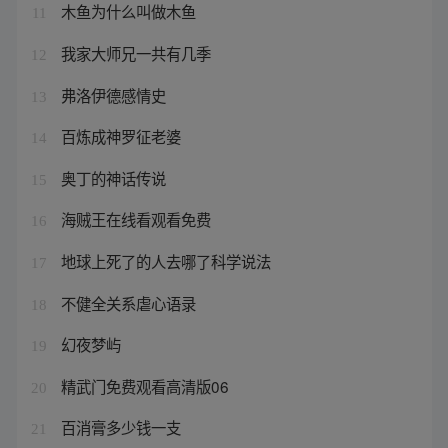
木鱼为什么叫做木鱼
11
我家大师兄一共有几季
12
弗洛伊德感情史
13
百炼成神罗征老婆
14
奥丁的神话传说
15
海贼王在线看观看免费
16
地球上死了的人去哪了科学说法
17
不健全关系虐心语录
18
幻夜梦屿
19
精武门免费观看高清版06
20
百消膏多少钱一支
21