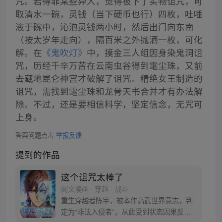
咒。若得罪某些异人，觉得被下了实物诅咒，可
取清水一碗，灵钱（当下硬币也行）四枚，吐唾
液于碗中，沁泡灵钱两小时，然后出门向东南
（按太岁年走向），隔百米之外抛洒一枚，可化
解。在
《鬼吹灯》
中，摸金三人组因身染鬼洞诅
咒，历经千辛万苦在云南虫谷得到雮尘珠，又前
去藏地昆仑神宫才破解了诅咒。精绝女王制造的
诅咒，需找到雮尘珠和龙骨天书合并才有办法解
除。不过，还是要相信科学，坚定信念，无咒可
上身。
答案问题点击
举报反馈
提到的作品
这个诅咒太棒了
阅文漫画 · 穿越 · 战斗
重生穿越者陈宇，被本作高武世界意志，判
定为“非法入侵者”，从此受到状态因果反转