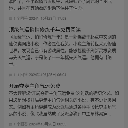
拿回了，在小说情节发展中，武瑶归还了周元的圣龙气
运，并且在苏幼薇的帮助下保住了性命。
1 个回答
2024年10月23日 17:58
顶级气运悄悄修炼千年免费阅读
《顶级气运，悄悄修炼千年》是一部连载于起点中文网的
仙侠类网络小说，作者是任我笑。小说主角转世来到修仙
世界，发现自己带有游戏属性，能够摇骰子刷新灵根资质
与先天气运，于是花了十一年摇先天气运。他拥有【绝
世...
1 个回答
2024年10月25日 06:04
开局夺走主角气运免费
不太理解您“开局夺走主角气运免费”这句话的确切含义。如
果您是想找开局夺走主角气运相关的小说，有不少此类网
文。例如有主角穿越成为反派后通过各种手段抢夺主角气
运的小说，像《我居然成了反派舔狗》中主角林易穿...
1 个回答
2024年10月28日 08:35