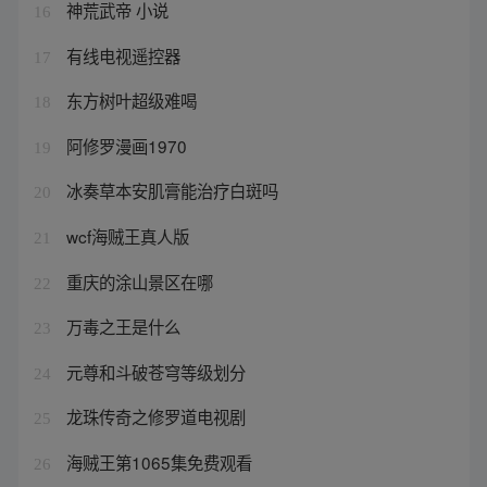
神荒武帝 小说
16
有线电视遥控器
17
东方树叶超级难喝
18
阿修罗漫画1970
19
冰奏草本安肌膏能治疗白斑吗
20
wcf海贼王真人版
21
重庆的涂山景区在哪
22
万毒之王是什么
23
元尊和斗破苍穹等级划分
24
龙珠传奇之修罗道电视剧
25
海贼王第1065集免费观看
26