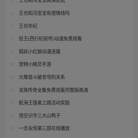
5
王也和冯宝宝有感情线吗
6
王也年纪
7
狂王(西行纪前传)动漫免费观看
8
狐妖小红娘动漫进展
9
宠物小精灵手游
10
元尊是斗破苍穹的关系
11
龙珠传奇全集免费观看完整版高清
12
航海王强者之路活动奖励
13
悟空识字三大山鸭子
14
一念永恒第三部在线播放
15