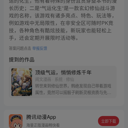
运的化生，他有着特殊的身份且贯穿整本书的漫
长历史；二是“气运化生”是一款玄幻修仙战斗游
戏的名称，该游戏有诸多亮点、特色、玩法等，
例如游戏中无局限性，在非安全区可随时PK竞
技，各种角色有酷炫技能，新玩家也能轻松上
手，还会定期开展限时活动等。
答案问题点击
举报反馈
提到的作品
顶级气运，悄悄修炼千年
阅文漫画 · 系统 · 修仙
转世来到修仙世界，韩绝发现自己带着游戏
属性，竟然可以摇骰子刷新灵根资质与先天
气运，韩绝为了长生，决定悄悄修炼，不出
风头。但宗门有劫难之时，他却挺身而出。
千年后，修真界一代换一代。当仙界清理凡
腾讯动漫App
间时，韩绝不得不出手。他这才发现，好像
立即下载
仙神也不过如此……
海量正版漫画畅快看