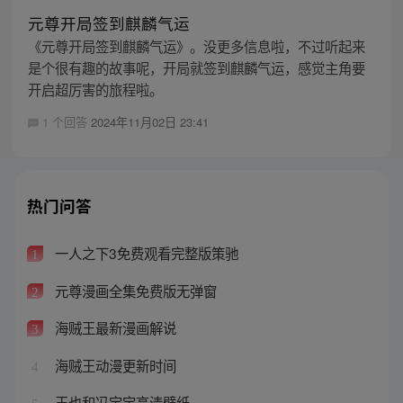
元尊开局签到麒麟气运
《元尊开局签到麒麟气运》。没更多信息啦，不过听起来
是个很有趣的故事呢，开局就签到麒麟气运，感觉主角要
开启超厉害的旅程啦。
1 个回答
2024年11月02日 23:41
热门问答
一人之下3免费观看完整版策驰
1
元尊漫画全集免费版无弹窗
2
海贼王最新漫画解说
3
海贼王动漫更新时间
4
王也和冯宝宝高清壁纸