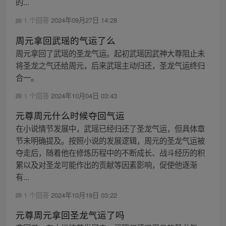
的...
1 个回答
2024年09月27日 14:28
周元拿回武瑶的气运了么
周元拿回了武瑶的圣龙气运。起初武瑶因武神大尊阻止未
将圣龙之气还给周元，后来武瑶主动归还，圣龙气运终归
合一。
1 个回答
2024年10月04日 03:43
元尊周元什么时候夺回气运
在小说情节发展中，武瑶已经归还了圣龙气运，但具体章
节未明确提及。按照小说的发展逻辑，周元的圣龙气运被
夺走后，随着他在修炼历程中的不断成长、战斗经历的积
累以及对圣龙可能作出的贡献等因素影响，促使他逐渐
有...
1 个回答
2024年10月19日 03:22
元尊周元拿回圣龙气运了吗