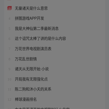
无量诸天是什么意思
3
拼图游戏APP开发
4
我是大神仙第二季最新消息
5
这个诅咒太棒了讲的是什么内容
6
万花世界电视剧演员表
7
万花乱世剧情
8
诸天从无限开始 小说
9
开局我有无限强化点
10
陈二狗和沐小夭的关系
11
棒球漫画排名
12