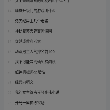
女主是画漫画的电视剧叫什么名字
13
睡觉升级门的游戏叫什么
14
诸天纪男主几个老婆
15
神秘复苏无弹窗阅读网
16
穿越成侯府老太
17
动漫男主人气排名前100
18
我不可能是剑仙免费阅读
19
超神机械师cp是谁
20
经典向哨文
21
我的女主管古琴琴崔伟小说
22
开局一座神级农场
23