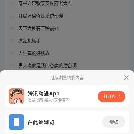
穿书之忠毅泰安侯府老太君
24
开局万倍修炼系统动漫
25
天下大乱有三种前兆
26
疯狂机械手
27
人生真的好残忍
28
男人说他是我的心魔的潜台词
29
白箐箐的异世界冒险动漫更新了吗
继续浏览精彩内容
30
腾讯动漫App
打开APP
海量漫画 新人7天免费看
腾讯漫画
起点读书
QQ阅读
网站备案/许可证号：粤B2-20090059-5
在此处浏览
继续
Copyright©1998 - 2026 Tencent. All Rights Reserved