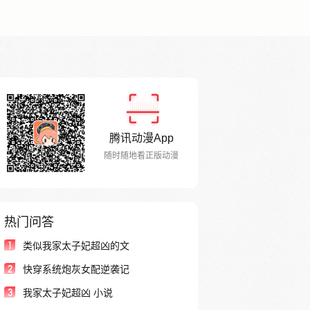
腾讯动漫App
随时随地看正版动漫
热门问答
1
类似我家太子妃超凶的文
2
快穿系统炮灰女配逆袭记
3
我家太子妃超凶 小说