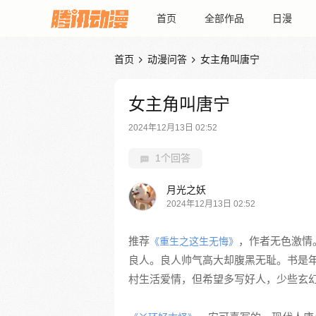
首页
全部作品
日漫
首页
动漫问答
女主角叫唐宁


女主角叫唐宁
2024年12月13日 02:52
1个回答
月光之妖
2024年12月13日 02:52
推荐
，作者无色激情
《重生之这生无悔》
良人。良人帅气高大却腹黑无耻。书是
村生活爱情，但希望多写好人，少些玄