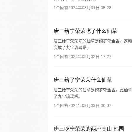
1个回答
2024年08月31日 05:28
唐三给宁荣荣吃了什么仙草
唐三给宁荣荣吃的仙草是绮罗郁金香。这颗
变成了九宝琉璃塔。
1个回答
2024年09月02日 17:27
唐三给了宁荣荣什么仙草
唐三给宁荣荣的仙草是绮罗郁金香。此仙草
了九宝琉璃塔。
1个回答
2024年09月03日 00:07
唐三吃宁荣荣的两座高山 韩国