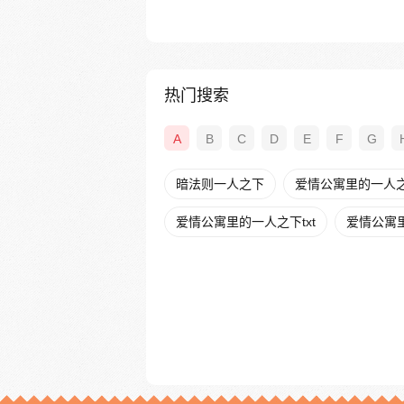
热门搜索
A
B
C
D
E
F
G
暗法则一人之下
爱情公寓里的一人
爱情公寓里的一人之下txt
爱情公寓