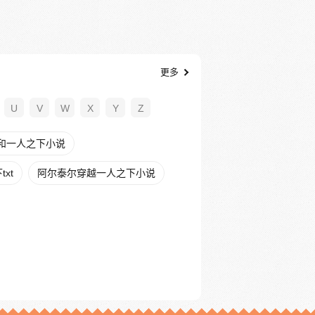
更多
U
V
W
X
Y
Z
和一人之下小说
xt
阿尔泰尔穿越一人之下小说