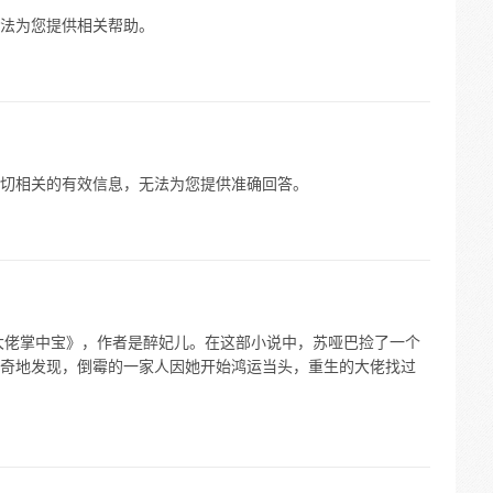
法为您提供相关帮助。
切相关的有效信息，无法为您提供准确回答。
大佬掌中宝》，作者是醉妃儿。在这部小说中，苏哑巴捡了一个
奇地发现，倒霉的一家人因她开始鸿运当头，重生的大佬找过