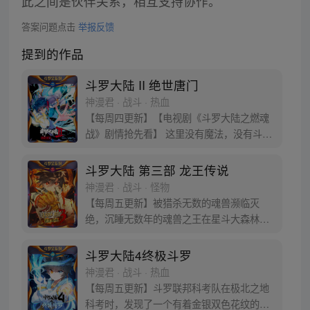
此之间是伙伴关系，相互支持协作。
答案问题点击
举报反馈
提到的作品
斗罗大陆 II 绝世唐门
神漫君 · 战斗 · 热血
【每周四更新】【电视剧《斗罗大陆之燃魂
战》剧情抢先看】 这里没有魔法，没有斗
气，没有武术，却有武魂。 唐门创立万年之
后的斗罗大陆上，唐门式微，一代天骄霍雨
斗罗大陆 第三部 龙王传说
浩横空出世，一切的神奇都将一一展现。 唐
神漫君 · 战斗 · 怪物
门暗器能否重振雄风，唐门能否重现辉煌，
【每周五更新】被猎杀无数的魂兽濒临灭
一切尽绝世唐门！
绝，沉睡无数年的魂兽之王在星斗大森林最
后的净土苏醒，复仇之战暗云密布。当“废武
魂”遇上执着而顽强的少年唐舞麟，万众瞩目
斗罗大陆4终极斗罗
的武魂传奇将再次被书写。我们不期待奇
神漫君 · 战斗 · 热血
迹，但要给奇迹一个机会。
【每周五更新】斗罗联邦科考队在极北之地
科考时，发现了一个有着金银双色花纹的