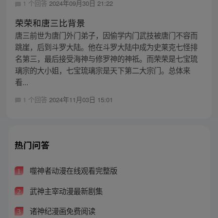
1 个回答
2024年09月30日 21:22
荣荣和唐三比背景
唐三前世为唐门外门弟子，因偷学内门武技被唐门不容而
跳崖，后到斗罗大陆。他在斗罗大陆中成为史莱克七怪排
名第三，最后接受海神与修罗神的神祗。而荣荣是七宝琉
璃宗的大小姐，七宝琉璃宗是天下第二大宗门。总体来
看...
1 个回答
2024年11月03日 15:01
热门问答
噬神者动漫在线观看完整版
1
武神主宰动漫最新剧集
2
诸神纪漫画免费阅读
3