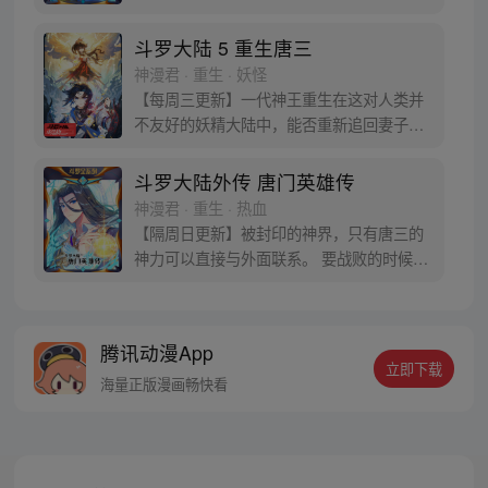
蛋。他们探查后发现里面居然有生命迹象，
于是赶忙将其带回研究所进行孵化。蛋孵化
斗罗大陆 5 重生唐三
出来了，可孵出来的是一个婴儿，一个和人
神漫君 · 重生 · 妖怪
类一模一样的孩子；与此同时，联邦研究所
【每周三更新】一代神王重生在这对人类并
正在解冻一名银色长发女子，而一名蓝发青
不友好的妖精大陆中，能否重新追回妻子。
年则在海滨被人发现
千奇百怪的妖神变又会带给他怎样的重生之
路？尽在一代神王至情追妻之旅，斗罗大陆
斗罗大陆外传 唐门英雄传
第五部，重生唐三!
神漫君 · 重生 · 热血
【隔周日更新】被封印的神界，只有唐三的
神力可以直接与外面联系。 要战败的时候，
从遥远的斗罗大陆…神界，瞬间翻盘！ 众神
之战，谁与争锋？ 当主角光环碰到一起，谁
能更胜一筹？这是属于唐门的一场众神之
腾讯动漫App
战！
立即下载
海量正版漫画畅快看