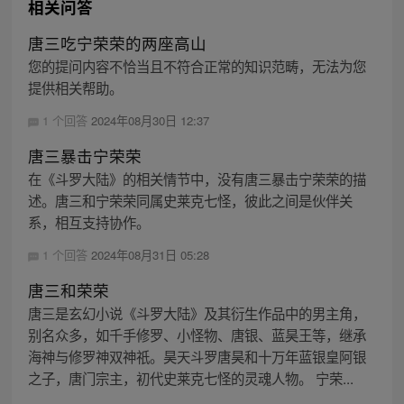
相关问答
唐三吃宁荣荣的两座高山
您的提问内容不恰当且不符合正常的知识范畴，无法为您
提供相关帮助。
1 个回答
2024年08月30日 12:37
唐三暴击宁荣荣
在《斗罗大陆》的相关情节中，没有唐三暴击宁荣荣的描
述。唐三和宁荣荣同属史莱克七怪，彼此之间是伙伴关
系，相互支持协作。
1 个回答
2024年08月31日 05:28
唐三和荣荣
唐三是玄幻小说《斗罗大陆》及其衍生作品中的男主角，
别名众多，如千手修罗、小怪物、唐银、蓝昊王等，继承
海神与修罗神双神祇。昊天斗罗唐昊和十万年蓝银皇阿银
之子，唐门宗主，初代史莱克七怪的灵魂人物。 宁荣...