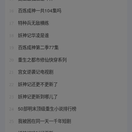
百炼成神一共104集吗
16
特种兵无敌横练
17
妖神记华凌是谁
18
百炼成神第二季77集
19
重生之都市修仙快穿系列
20
宫女逆袭记电视剧
21
妖神记还更不更新了
22
妖神记更新到哪儿了
23
50部明末顶级重生小说排行榜
24
我被困在同一天一千年短剧
25