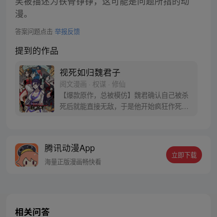
笑被描述为铁骨铮铮，这可能是问题所指的动
漫。
答案问题点击
举报反馈
提到的作品
视死如归魏君子
阅文漫画 · 权谋 · 修仙
【爆款原作，总被模仿】魏君确认自己被杀
死后就能直接无敌，于是他开始疯狂作死。
然后，他发现这个世界有毒。 他把纨绔干翻
在地，纨绔夸他打得好，最好再来一巴掌。
他把狗皇帝骂到狗血淋头，狗皇帝竟发誓护
腾讯动漫App
他一世周全。 他替天煞孤星女神捕撑腰，神
立即下载
捕表示这辈子只能以身相许。魏君：别闹！
海量正版漫画畅快看
我只是想死，怎么就这么难呢？
相关问答