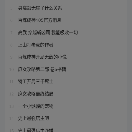
聂离跟无崖子什么关系
5
百炼成神105官方消息
6
高武 穿越斩凶司 我能吸收一切
7
上山打老虎的作者
8
百炼成神开局无敌的小说
9
庶女攻略第二部 卷5书籍
10
特工开局三千死士
11
庶女攻略最终结局
12
一个小骷髅的宠物
13
史上最强店主吧
14
史上最强店主咋样
15