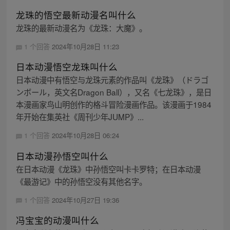
龙珠的悟空最新动漫名叫什么
龙珠的最新动漫名为《龙珠：大魔》。
1 个回答
2024年10月28日 11:23
日本动漫悟空龙珠叫什么
日本动漫中有悟空与龙珠元素的作品叫《龙珠》（ドラゴ
ンボール，英文名Dragon Ball），又名《七龙珠》，是日
本漫画家鸟山明创作的格斗冒险漫画作品。该漫画于1984
年开始在集英社《周刊少年JUMP》...
1 个回答
2024年10月28日 06:24
日本动漫孙悟空叫什么
在日本动漫《龙珠》中孙悟空叫卡卡罗特；在日本动漫
《最游记》中的孙悟空没有其他名字。
1 个回答
2024年10月27日 19:36
冯宝宝的动漫叫什么