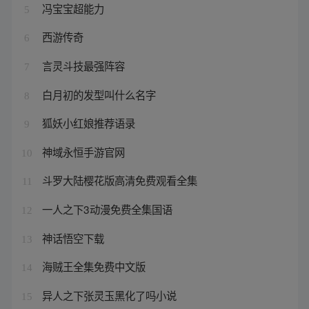
冯宝宝超能力
5
西游传奇
6
言灵斗技最强阵容
7
白月初的发型叫什么名字
8
狐妖小红娘推荐语录
9
神域永恒手游官网
10
斗罗大陆樱花版高清免费观看全集
11
一人之下3动漫免费全集国语
12
神话悟空下载
13
海贼王全集免费中文版
14
异人之下张灵玉黑化了吗小说
15