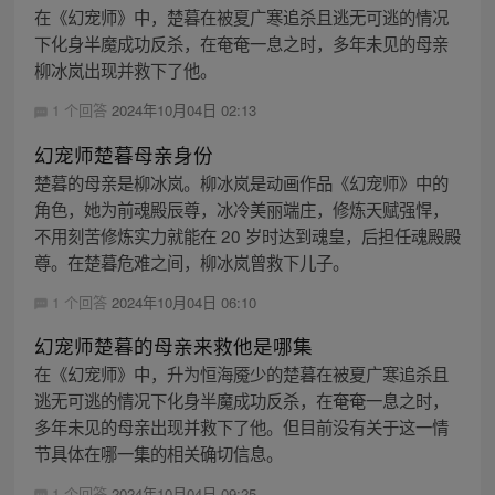
在《幻宠师》中，楚暮在被夏广寒追杀且逃无可逃的情况
下化身半魔成功反杀，在奄奄一息之时，多年未见的母亲
柳冰岚出现并救下了他。
1 个回答
2024年10月04日 02:13
幻宠师楚暮母亲身份
楚暮的母亲是柳冰岚。柳冰岚是动画作品《幻宠师》中的
角色，她为前魂殿辰尊，冰冷美丽端庄，修炼天赋强悍，
不用刻苦修炼实力就能在 20 岁时达到魂皇，后担任魂殿殿
尊。在楚暮危难之间，柳冰岚曾救下儿子。
1 个回答
2024年10月04日 06:10
幻宠师楚暮的母亲来救他是哪集
在《幻宠师》中，升为恒海魇少的楚暮在被夏广寒追杀且
逃无可逃的情况下化身半魔成功反杀，在奄奄一息之时，
多年未见的母亲出现并救下了他。但目前没有关于这一情
节具体在哪一集的相关确切信息。
1 个回答
2024年10月04日 09:25