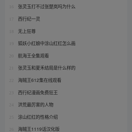
张灵玉打不过张楚岚吗为什么
16
西行纪一灵
17
无上狂尊
18
狐妖小红娘中涂山红红怎么画
19
航海王全集观看
20
张灵玉和夏禾结局是什么样的
21
海贼王612集在线观看
22
西行纪漫画免费狂王
23
洪荒最厉害的人物
24
涂山红红的性格介绍
25
海贼王1119话汉化版
26