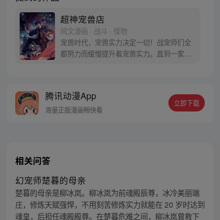
超神宠兽店
阅文漫画 · 战斗 · 怪物
宠兽时代，宠兽实力决定一切！战宠师们全
都努力而缓慢提升着宠兽实力。直到一家神
秘宠兽店横空出世！短短几天的培育，低等
骷髅居然能一刀斩杀黄金巨龙？！看门土狗
竟然身怀十大宠兽秘技？！看店打工妹甚至
腾讯动漫App
自称为神……至于老板苏平：将可爱萌宠培
立即下载
育成史前王兽，难道不是常规操作？每周
海量正版漫画畅快看
三、周六更新
相关问答
幻宠师楚暮的母亲
楚暮的母亲是柳冰岚。柳冰岚为前魂殿辰尊，冰冷美丽端
庄，修炼天赋强悍，不用刻苦修炼实力就能在 20 岁时达到
魂皇，后担任魂殿殿尊。在楚暮危难之间，柳冰岚曾救下