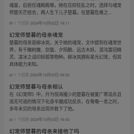
魂皇，后担任魂殿殿尊。她在压抑狂乱之时，选择与魂宠
师楚天芒结合，两人生下儿子楚暮。在楚暮危难之...
1 个回答
2024年10月02日 19:11
幻宠师楚暮的母亲魂宠
楚暮的母亲是柳冰岚，关于她的魂宠，文中提到在魂宠世
界，有千瞳树魔、剑蛰、夕阳鹏、远古木妖、混沌雷冠精
灵、凌冰之诅印妖狐等物种。柳冰岚拥有星光幻宠，但其
具体能力未知。
1 个回答
2024年10月03日 09:32
幻宠师楚暮与母亲相认
在《幻宠师》中，升为恒海魇少的楚暮在被夏广寒追杀且
逃无可逃的情况下化身半魔成功反杀，在奄奄一息之时，
多年未见的母亲出现并救下了他。
1 个回答
2024年10月03日 16:43
幻宠师楚暮的母亲来接他了吗