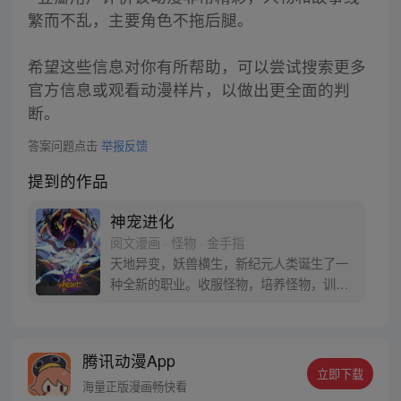
繁而不乱，主要角色不拖后腿。
希望这些信息对你有所帮助，可以尝试搜索更多
官方信息或观看动漫样片，以做出更全面的判
断。
答案问题点击
举报反馈
提到的作品
神宠进化
阅文漫画 · 怪物 · 金手指
天地异变，妖兽横生，新纪元人类诞生了一
种全新的职业。收服怪物，培养怪物，训练
怪物，这就是御使。一个怀揣着梦想的少年
懵懵憧憧的被一脚踢入这个黄金盛世。高
鹏：就算是一条泥鳅，我也能将他进化成一
腾讯动漫App
只翱翔九天的真龙。 每周三、六更新
立即下载
海量正版漫画畅快看