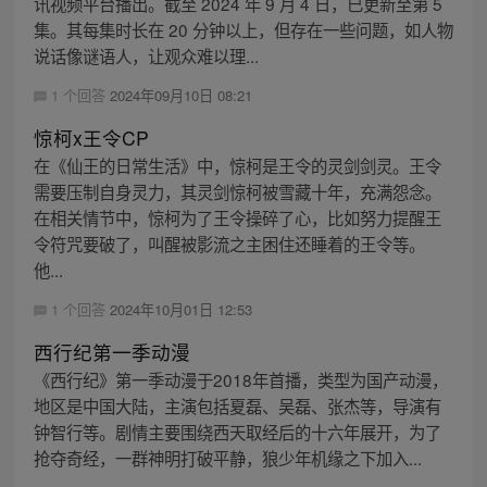
讯视频平台播出。截至 2024 年 9 月 4 日，已更新至第 5
集。其每集时长在 20 分钟以上，但存在一些问题，如人物
说话像谜语人，让观众难以理...
1 个回答
2024年09月10日 08:21
惊柯x王令CP
在《仙王的日常生活》中，惊柯是王令的灵剑剑灵。王令
需要压制自身灵力，其灵剑惊柯被雪藏十年，充满怨念。
在相关情节中，惊柯为了王令操碎了心，比如努力提醒王
令符咒要破了，叫醒被影流之主困住还睡着的王令等。
他...
1 个回答
2024年10月01日 12:53
西行纪第一季动漫
《西行纪》第一季动漫于2018年首播，类型为国产动漫，
地区是中国大陆，主演包括夏磊、吴磊、张杰等，导演有
钟智行等。剧情主要围绕西天取经后的十六年展开，为了
抢夺奇经，一群神明打破平静，狼少年机缘之下加入...