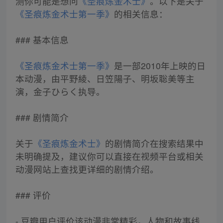
测你可能是想问
《圣痕炼金术士》
。以下是关于
《圣痕炼金术士第一季》
的相关信息：
### 基本信息
《圣痕炼金术士第一季》
是一部2010年上映的日
本动漫，由平野綾、日笠陽子、明坂聡美等主
演，金子ひらく执导。
### 剧情简介
关于
《圣痕炼金术士》
的剧情简介在搜索结果中
未明确提及，建议你可以直接在视频平台或相关
动漫网站上查找更详细的剧情介绍。
### 评价
- 豆瓣用户评价该动漫非常精彩，人物和故事线