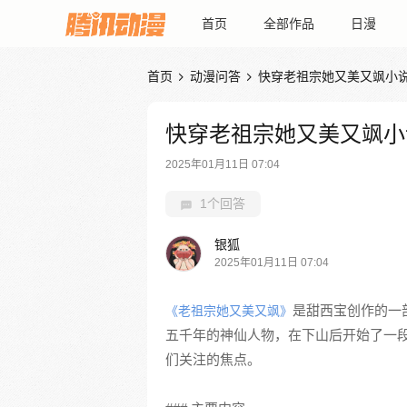
首页
全部作品
日漫
首页
动漫问答
快穿老祖宗她又美又飒小


快穿老祖宗她又美又飒小
2025年01月11日 07:04
1个回答
银狐
2025年01月11日 07:04
是甜西宝创作的一
《老祖宗她又美又飒》
五千年的神仙人物，在下山后开始了一
们关注的焦点。