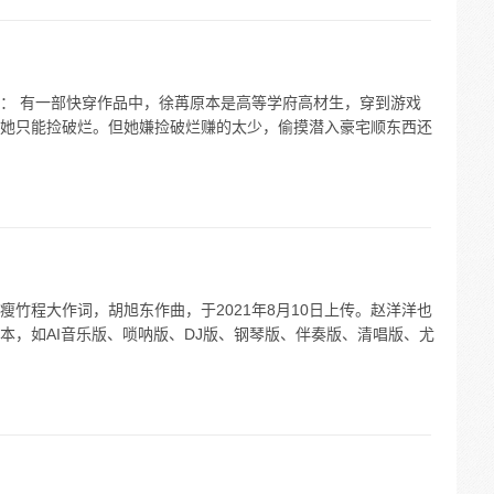
： 有一部快穿作品中，徐苒原本是高等学府高材生，穿到游戏
她只能捡破烂。但她嫌捡破烂赚的太少，偷摸潜入豪宅顺东西还
竹程大作词，胡旭东作曲，于2021年8月10日上传。赵洋洋也
本，如AI音乐版、唢呐版、DJ版、钢琴版、伴奏版、清唱版、尤