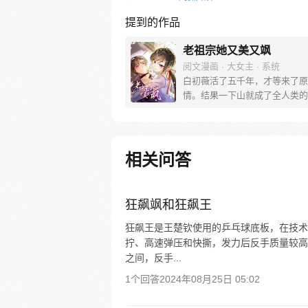
提到的作品
老祖宗她又美又飒
阅文漫画 · 大女主 · 系统
白初薇活了五千年，才等来了原
情。结果一下山就成了全人类的
宗。钱？资产世界第一。八大世
是她的奴仆。当所有人嗷嗷叫着
老祖宗时，海城段家四爷拥她入
懂啊！这个自己看着长大的小屁
相关问答
初薇本来只是想吸取他的灵气，
到把自己搭了进去……
狂飙飒和狂飙王
狂飙王是王楚钦使用的乒乓球底板，在技术
拧、高速弹压和快撕，发力后反手质量较高
之间，反手...
1个回答
2024年08月25日 05:02