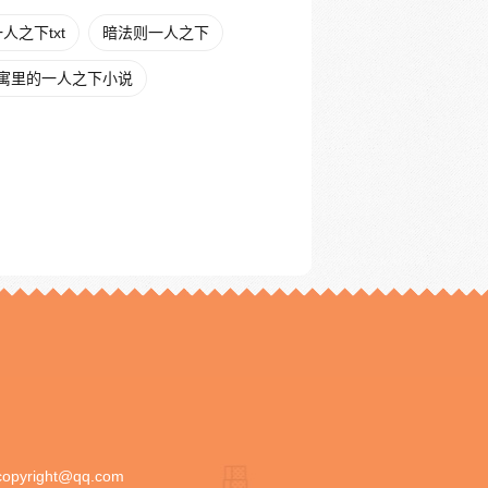
人之下txt
暗法则一人之下
寓里的一人之下小说
copyright@qq.com