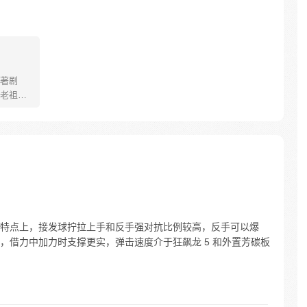
著剧
老祖
家？只
白初薇
怀。谁
孩，白
却没想
特点上，接发球拧拉上手和反手强对抗比例较高，反手可以爆
，借力中加力时支撑更实，弹击速度介于狂飙龙 5 和外置芳碳板