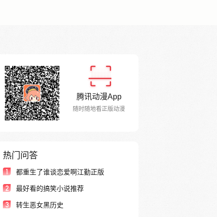
腾讯动漫App
随时随地看正版动漫
热门问答
1
都重生了谁谈恋爱啊江勤正版
2
最好看的搞笑小说推荐
3
转生恶女黑历史