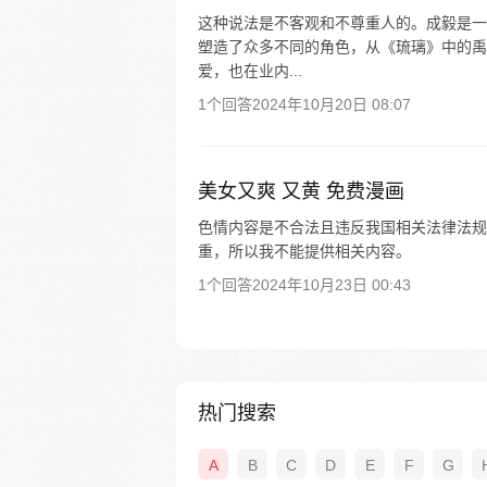
这种说法是不客观和不尊重人的。成毅是一
塑造了众多不同的角色，从《琉璃》中的禹
爱，也在业内...
1个回答
2024年10月20日 08:07
美女又爽 又黄 免费漫画
色情内容是不合法且违反我国相关法律法规
重，所以我不能提供相关内容。
1个回答
2024年10月23日 00:43
热门搜索
A
B
C
D
E
F
G