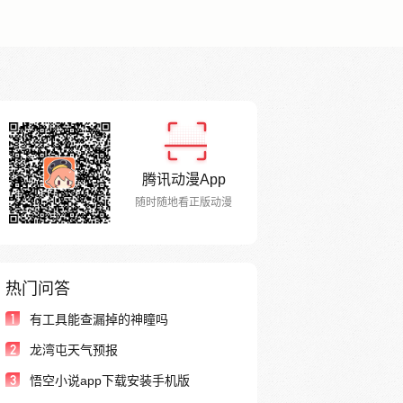
腾讯动漫App
随时随地看正版动漫
热门问答
1
有工具能查漏掉的神瞳吗
2
龙湾屯天气预报
3
悟空小说app下载安装手机版