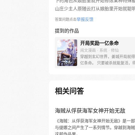
下的角色从娘胎里就开始修炼某种特殊
山庄少主人原随云打从娘胎里开始就聪
举报反馈
答案问题点击
提到的作品
开局奖励一亿条命
阅文漫画 · 系统 · 修仙
穿越到玄幻世界，姜城开局就得
亿条命。 只要被杀就能复活，
对方的随机能力。从此，他期盼
就是被杀。 “系兄弟就来砍我！” 
反派boss：小小姜城，如此跳
所愿！ 【叮，宿主复活…】
相关问答
海贼从俘获海军女神开始无敌
《海贼：从俘获海军女神开始无敌》是一部
与缇娜之间产生了一系列情节。穿越到海贼
这部作品里，...