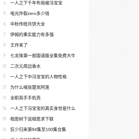
4
一人之下千年布局被冯宝宝
5
电光炸裂zero多少钱
6
中秋传统月饼大全
7
伊姆的果实能力有多强
8
王炸来了
9
七龙珠第一部国语版全集免费大牛
10
二次元周边香水
11
一人之下中冯宝宝的人物性格
12
为什么喊张楚岚阿莲
13
全职高手手机壳
14
一人之下冯宝宝的真实身世是什么
15
相思树下说相思求下联
16
狂少归来第84集至100集合集