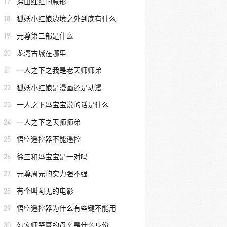
17
涂山红红的原形
18
狐妖小红娘边境之外到底有什么
19
元尊第二部是什么
20
龙湾古城在哪里
21
一人之下之我是老天师师弟
22
狐妖小红娘是漫画还是动漫
23
一人之下冯宝宝说的话是什么
24
一人之下之天师师弟
25
悟空遥控器不能遥控
26
徐三和冯宝宝是一对吗
27
元尊周元的实力强不强
28
有个叫阿无的电影
29
悟空遥控器为什么有些键不能用
30
幻宠师楚暮的母亲是什么身份