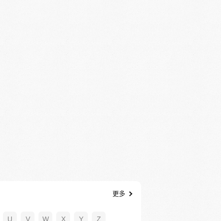
更多
U
V
W
X
Y
Z