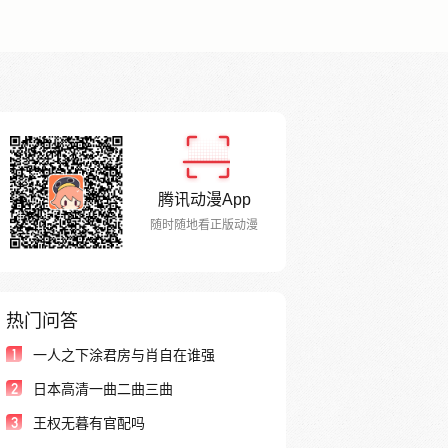
腾讯动漫App
随时随地看正版动漫
热门问答
1
一人之下涂君房与肖自在谁强
2
日本高清一曲二曲三曲
3
王权无暮有官配吗