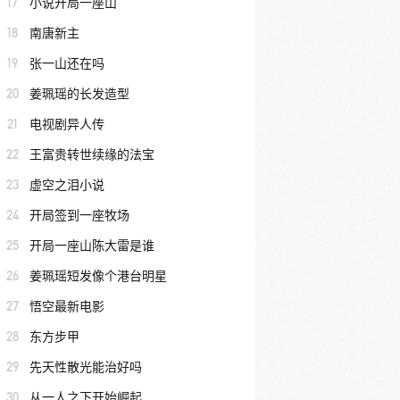
17
小说开局一座山
18
南唐新主
19
张一山还在吗
20
姜珮瑶的长发造型
21
电视剧异人传
22
王富贵转世续缘的法宝
23
虚空之泪小说
24
开局签到一座牧场
25
开局一座山陈大雷是谁
26
姜珮瑶短发像个港台明星
27
悟空最新电影
28
东方步甲
29
先天性散光能治好吗
30
从一人之下开始崛起