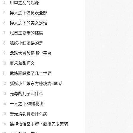
4
甲申之乱的起源
5
异人之下演员表全部
6
异人之下的美女是谁
7
张灵玉夏禾的结局
8
狐妖小红娘讲的是
9
龙珠大冒险是哪个平台
10
夏禾和张怀义
11
武炼巅峰换了几个世界
12
狐妖小红娘东方秘境篇660话
13
元尊的儿子叫什么
14
一人之下36贼秘密
15
善元清乳膏治什么病
16
黑神话悟空手游下载抢先版安装