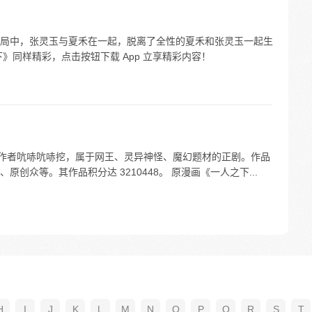
局中，张灵玉与夏禾在一起，脱离了全性的夏禾和张灵玉一起生
》同样精彩，点击按钮下载 App 立享精彩内容！
，作者吭哧吭哧挖，属于网王、灵异神怪、魔幻题材的正剧。作品
创众等。其作品积分达 3210448。 原漫画《一人之下...
H
I
J
K
L
M
N
O
P
Q
R
S
T