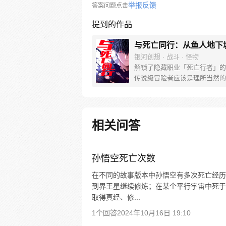
举报反馈
答案问题点击
提到的作品
与死亡同行：从鱼人地下
银河创想 · 战斗 · 怪物
解锁了隐藏职业「死亡行者」的
传说级冒险者应该是理所当然的
相关问答
孙悟空死亡次数
在不同的故事版本中孙悟空有多次死亡经历
到界王星继续修炼；在某个平行宇宙中死于
取得真经、修...
1个回答
2024年10月16日 19:10