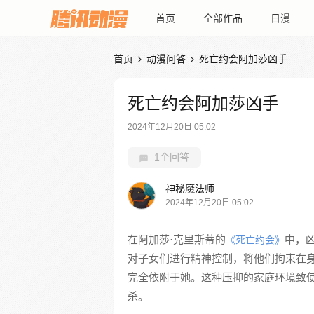
首页
全部作品
日漫
首页
动漫问答
死亡约会阿加莎凶手


死亡约会阿加莎凶手
2024年12月20日 05:02
1个回答
神秘魔法师
2024年12月20日 05:02
在阿加莎·克里斯蒂的
中，
《死亡约会》
对子女们进行精神控制，将他们拘束在
完全依附于她。这种压抑的家庭环境致使
杀。