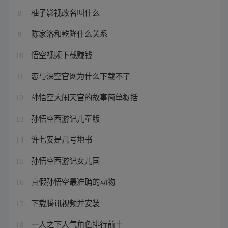
柚子影视改名叫什么
8
陈家洛和乾隆什么关系
9
悟空视频下载赚钱
10
恋与深空官网为什么下载不了
11
孙悟空大闹天宫的故事简单概括
12
孙悟空西游记儿童版
13
许七安是几号地书
14
孙悟空西游记女儿国
15
真假孙悟空最准确的动物
16
下载腾讯视频并安装
17
一人之下人气角色排行前十
18