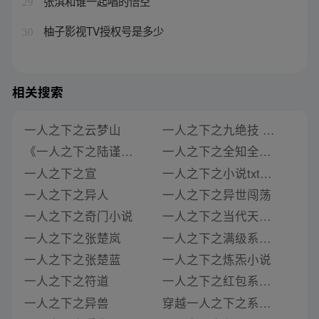
张淇和谁一起唱的悟空
29
柚子影视TV授权号是多少
30
相关搜索
一人之下之云梦山
一人之下之九绝技 小说
《一人之下之陆谨之孙》类似推荐
一人之下之全知全能 小说
一人之下之宣
一人之下之小说txt全集
一人之下之异人
一人之下之异世闯荡
一人之下之奇门小说
一人之下之当代天师小说
一人之下之张楚岚
一人之下之满级系统小说
一人之下之张楚蓝
一人之下之炼炁小说
一人之下之符道
一人之下之红包系统小说
一人之下之异兽
穿越一人之下之系统小说