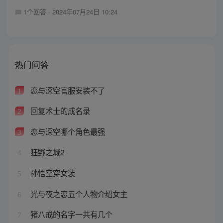
1个回答
·
2024年07月24日 10:24
热门问答
恋与深空官服安装不了
1
回复术士的成名录
2
恋与深空哪个角色最强
3
狂野之城2
4
孙悟空穿女装
5
光与夜之恋五个人物介绍女主
6
猪八戒的名字一共有几个
7