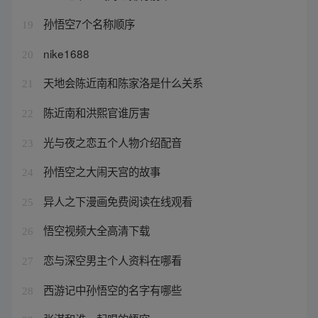
孙悟空7个名称顺序
19
nike1688
20
天地会陈近南和陈家洛是什么关系
21
陈近南和洪熙官谁厉害
22
光与夜之恋五个人物介绍配音
23
孙悟空之大闹天宫的故事
24
异人之下漫画免费阅读在线观看
25
悟空视频大全高清下载
26
恋与深空男主个人资料在哪看
27
西游记中孙悟空的名字有哪些
28