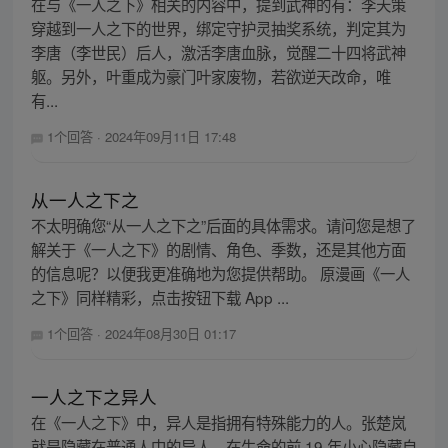
在与《一人之下》相关的内容中，提到武神的有：李天策
穿越到一人之下的世界，绑定守护灵抽奖系统，判定其为
李唐（李世民）后人，激活李唐血脉，觉醒二十四将武神
躯。另外，叶重成为豪门叶家废物，若欲逆天改命，唯
有...
1个回答
·
2024年09月11日 17:48
从一人之下之
不太明确您“从一人之下之”后面的具体需求。请问您是想了
解关于《一人之下》的剧情、角色、季数，还是其他方面
的信息呢？以便我更准确地为您提供帮助。 原漫画《一人
之下》同样精彩，点击按钮下载 App ...
1个回答
·
2024年08月30日 01:17
一人之下之异人
在《一人之下》中，异人是指拥有特殊能力的人。张楚岚
就是隐藏在普通人中的异人，在生命的前 19 年小心隐藏自