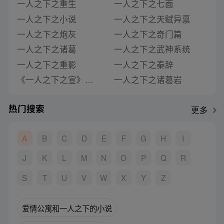
一人之下之重生
一人之下之七面
一人之下之小说
一人之下之天赋异禀
一人之下之炮灰
一人之下之奇门篇
一人之下之诸葛
一人之下之武神系统
一人之下之重影
一人之下之秦辞
《一人之下之宣》类似推荐
一人之下之诸葛岩
热门搜索
更多
A
B
C
D
E
F
G
H
I
J
K
L
M
N
O
P
Q
R
S
T
U
V
W
X
Y
Z
爱情公寓和一人之下的小说