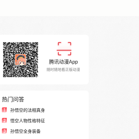
腾讯动漫App
随时随地看正版动漫
热门问答
1
孙悟空的法相真身
2
悟空人物性格特征
3
孙悟空全身装备