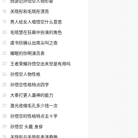
17
西游记孙悟空人物形象
18
关晓彤和毛晓彤漂亮
19
男人给女人唱悟空什么意思
20
毛晓慧在狂飙中扮演的角色
21
虞书欣确认出席尖叫之夜
22
耀眠的你啊演员表
23
王者荣耀孙悟空出末世是有用吗
24
孙悟空人物性格
25
孙悟空性格特点四字
26
大奉打更人蛊神的能力
27
激光收缩毛孔多少钱一次
28
孙悟空的性格特点五十字
29
孙悟空 头戴 身穿
30
关晓彤与毛晓彤表演春晚