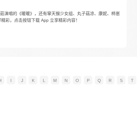
茹演唱的《暖暖》，还有窜天猴少女组、丸子菇凉、康妮、柿崽
精彩，点击按钮下载 App 立享精彩内容！
H
I
J
K
L
M
N
O
P
Q
R
S
T