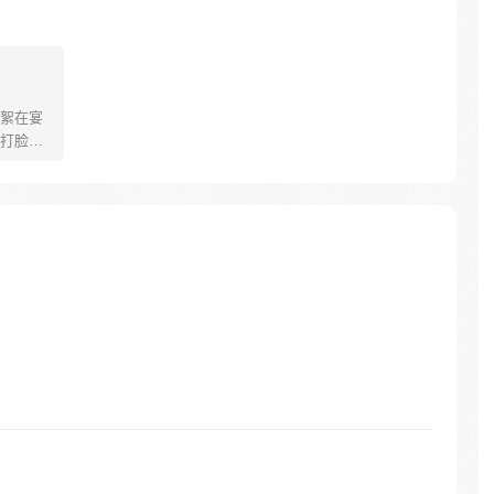
絮在宴
打脸渣
生的事
人附身
竟然频
的人自导
有点