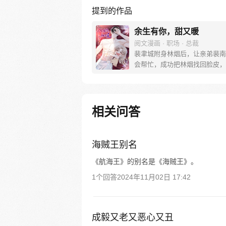
提到的作品
余生有你，甜又暖
阅文漫画 · 职场 · 总裁
裴聿城附身林烟后，让亲弟裴南
会帮忙，成功把林烟找回脸皮，
男。林烟醒来后，对自己先前发
情浑然不觉，但很快，她发现有
自己，最糟糕的是，附身她的人
频调戏大佬裴聿城…… 附身我
相关问答
自演调戏自己怎么办！在线等，
急！
海贼王别名
《航海王》的别名是《海贼王》。
1个回答
2024年11月02日 17:42
成毅又老又恶心又丑