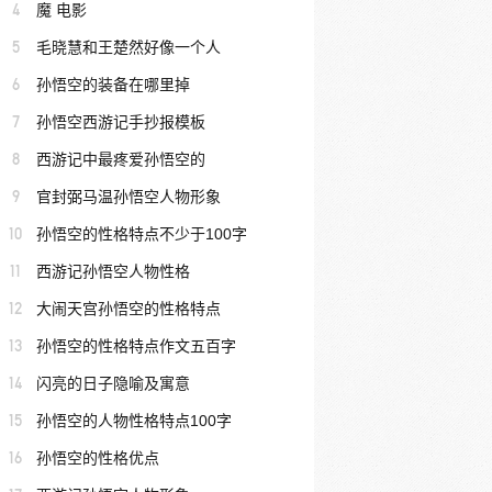
4
魔 电影
5
毛晓慧和王楚然好像一个人
6
孙悟空的装备在哪里掉
7
孙悟空西游记手抄报模板
8
西游记中最疼爱孙悟空的
9
官封弼马温孙悟空人物形象
10
孙悟空的性格特点不少于100字
11
西游记孙悟空人物性格
12
大闹天宫孙悟空的性格特点
13
孙悟空的性格特点作文五百字
14
闪亮的日子隐喻及寓意
15
孙悟空的人物性格特点100字
16
孙悟空的性格优点