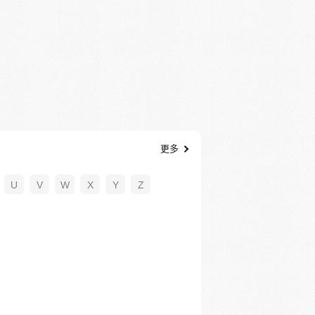
更多
U
V
W
X
Y
Z