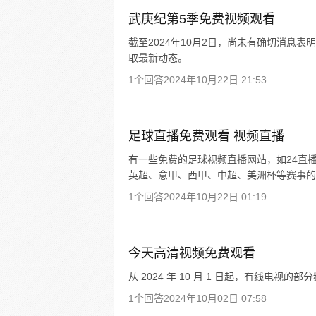
武庚纪第5季免费视频观看
截至2024年10月2日，尚未有确切消息
取最新动态。
1个回答
2024年10月22日 21:53
足球直播免费观看 视频直播
有一些免费的足球视频直播网站，如24直
英超、意甲、西甲、中超、美洲杯等赛事的
1个回答
2024年10月22日 01:19
今天高清视频免费观看
从 2024 年 10 月 1 日起，有线电视的部
1个回答
2024年10月02日 07:58