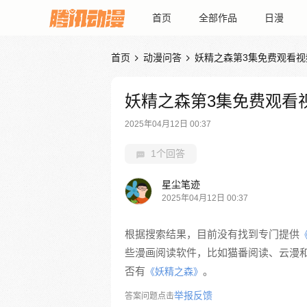
首页
全部作品
日漫
首页
动漫问答
妖精之森第3集免费观看视


妖精之森第3集免费观看
2025年04月12日 00:37
1个回答
星尘笔迹
2025年04月12日 00:37
根据搜索结果，目前没有找到专门提供
些漫画阅读软件，比如猫番阅读、云漫和
否有
。
《妖精之森》
举报反馈
答案问题点击