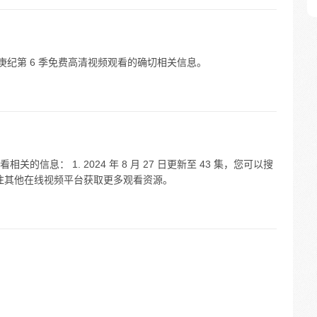
关于武庚纪第 6 季免费高清视频观看的确切相关信息。
信息： 1. 2024 年 8 月 27 日更新至 43 集，您可以搜
关注其他在线视频平台获取更多观看资源。