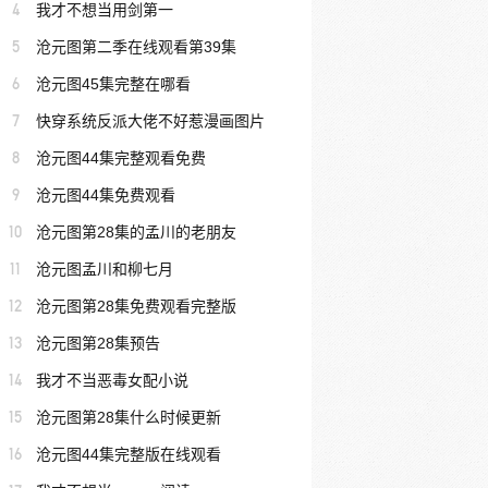
4
我才不想当用剑第一
5
沧元图第二季在线观看第39集
6
沧元图45集完整在哪看
7
快穿系统反派大佬不好惹漫画图片
8
沧元图44集完整观看免费
9
沧元图44集免费观看
10
沧元图第28集的孟川的老朋友
11
沧元图孟川和柳七月
12
沧元图第28集免费观看完整版
13
沧元图第28集预告
14
我才不当恶毒女配小说
15
沧元图第28集什么时候更新
16
沧元图44集完整版在线观看