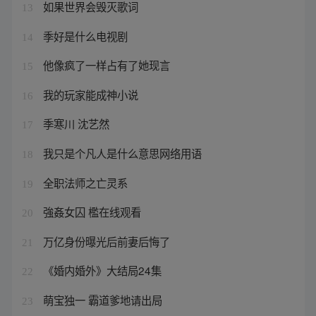
如果世界会毁灭歌词
13
季好是什么电视剧
14
他像疯了一样占有了她现言
15
我的玩家能成神小说
16
季寒川 沈艺然
17
我只是个凡人是什么意思网络用语
18
全职法师之亡灵系
19
強姦女囚 檻在线观看
20
万亿身份曝光后前妻后悔了
21
《婚内婚外》大结局24集
22
萌宝独一 霸道爹地请出局
23