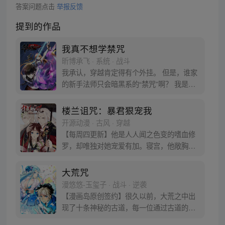
答案问题点击
举报反馈
提到的作品
我真不想学禁咒
昕博承飞 · 系统 · 战斗
我承认，穿越肯定得有个外挂。 但是，谁家
的新手法师只会暗黑系的“禁咒”啊？ 我是
人，不是魔头！ 算了，禁咒这东西，真香！
楼兰诅咒：暴君狠宠我
开源动漫 · 古风 · 穿越
【每周四更新】他是人人闻之色变的嗜血修
罗，却唯独对她宠爱有加。寝宫，他敞胸半
躺在榻上：“爱妃，孤饿了。”爱妃？某女挑
眉，他倒是喊得够顺口，一撩裙摆俯身咬上
大荒咒
他的脖子，“这么巧，我也饿了。”血红的眸
漫悠悠-玉玺子 · 战斗 · 逆袭
子逐渐幽深，低沉的嗓音暗含一丝沙哑，身
【漫画岛原创签约】很久以前，大荒之中出
下的某人反身而上，月黑风高，正是“吃
现了十条神秘的古道，每一位通过古道的修
人”的好时节。
炼者，都能获得极大的机缘。荒古十道，名