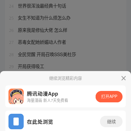
世界很浑浊最经典十句话
24
女生不知道为什么烦怎么办
25
原来我是修仙大佬 怎么样
26
恶毒女配她娇媚动人作者
27
全民觉醒 开局召唤SSS美杜莎
28
开局获得吸工
29
继续浏览精彩内容
大叔追求少女什么心理
30
腾讯动漫App
打开APP
海量漫画 新人7天免费看
腾讯漫画
起点读书
QQ阅读
网站备案/许可证号：粤B2-20090059-5
在此处浏览
继续
Copyright©1998 - 2026 Tencent. All Rights Reserved