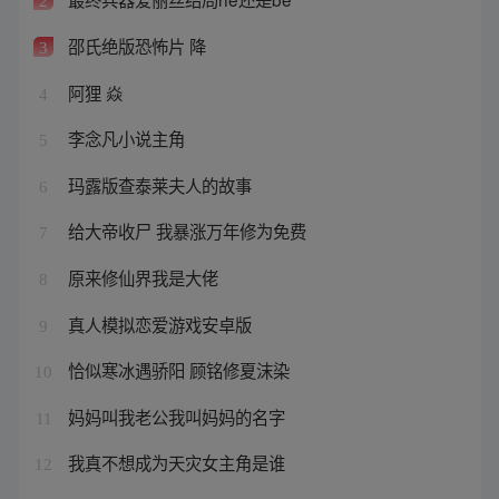
2
邵氏绝版恐怖片 降
3
阿狸 焱
4
李念凡小说主角
5
玛露版查泰莱夫人的故事
6
给大帝收尸 我暴涨万年修为免费
7
原来修仙界我是大佬
8
真人模拟恋爱游戏安卓版
9
恰似寒冰遇骄阳 顾铭修夏沫染
10
妈妈叫我老公我叫妈妈的名字
11
我真不想成为天灾女主角是谁
12