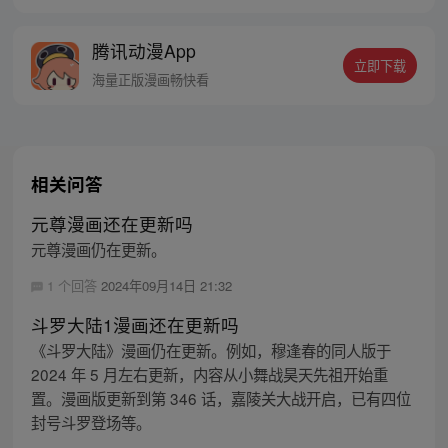
声大噪。岁月流转，无数修炼者前赴后继，
前九条古道早已揭开神秘的面纱，唯有第十
腾讯动漫App
古道，沦陷无数天骄。大道九为盈，何以有
立即下载
十？这背后竟是一场惊天阴谋！原著来源：
海量正版漫画畅快看
圣诞文学网
相关问答
元尊漫画还在更新吗
元尊漫画仍在更新。
1 个回答
2024年09月14日 21:32
斗罗大陆1漫画还在更新吗
《斗罗大陆》漫画仍在更新。例如，穆逢春的同人版于
2024 年 5 月左右更新，内容从小舞战昊天先祖开始重
置。漫画版更新到第 346 话，嘉陵关大战开启，已有四位
封号斗罗登场等。