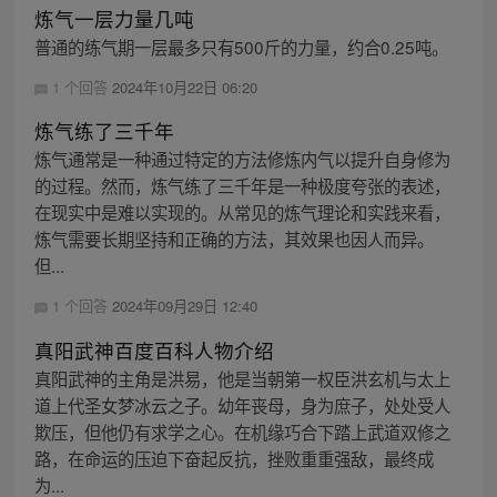
炼气一层力量几吨
普通的练气期一层最多只有500斤的力量，约合0.25吨。
1 个回答
2024年10月22日 06:20
炼气练了三千年
炼气通常是一种通过特定的方法修炼内气以提升自身修为
的过程。然而，炼气练了三千年是一种极度夸张的表述，
在现实中是难以实现的。从常见的炼气理论和实践来看，
炼气需要长期坚持和正确的方法，其效果也因人而异。
但...
1 个回答
2024年09月29日 12:40
真阳武神百度百科人物介绍
真阳武神的主角是洪易，他是当朝第一权臣洪玄机与太上
道上代圣女梦冰云之子。幼年丧母，身为庶子，处处受人
欺压，但他仍有求学之心。在机缘巧合下踏上武道双修之
路，在命运的压迫下奋起反抗，挫败重重强敌，最终成
为...