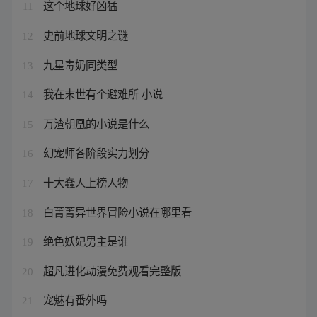
这个地球好凶猛
11
史前地球文明之谜
12
九星毒奶同类型
13
我在末世有个避难所 小说
14
万渣朝凰的小说是什么
15
幻宠师各阶段实力划分
16
十大蠢人上榜人物
17
白菁菁异世界冒险小说在哪里看
18
绝色妖妃男主是谁
19
超凡进化动漫免费观看完整版
20
宠魅有番外吗
21