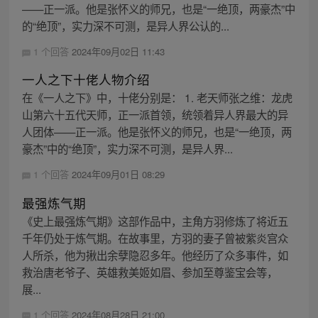
——正一派。他是张怀义的师兄，也是“一绝顶，两豪杰”中
的“绝顶”，实力深不可测，是异人界公认的...
1 个回答
2024年09月02日 11:43
一人之下十佬人物介绍
在《一人之下》中，十佬分别是： 1. 老天师张之维：龙虎
山第六十五代天师，正一派首领，统领着异人界最大的异
人团体——正一派。他是张怀义的师兄，也是“一绝顶，两
豪杰”中的“绝顶”，实力深不可测，是异人界...
1 个回答
2024年09月01日 08:29
最强炼气期
《史上最强炼气期》这部作品中，主角方羽修炼了将近五
千年仍处于炼气期。在故事里，方羽的妻子曾被紫炎宫众
人所杀，他为揪出余孽隐忍多年。他经历了众多事件，如
救治唐老爷子、英雄救美姬如眉、参加至尊鉴宝会等，
展...
1 个回答
2024年08月28日 21:00