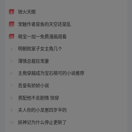
铳火天眼
1
宠魅作者是鱼的天空还是乱
2
萌宝一加一免费漫画观看
3
明朝败家子女主角几个
4
薄情总裁狂宠妻
5
主角穿越成为宝石萌可的小说推荐
6
吾皇有娇娇小说
7
男配他不走剧情 快穿
8
夫人你的小龙崽四岁半的
9
妖神记为什么停止更新了
10