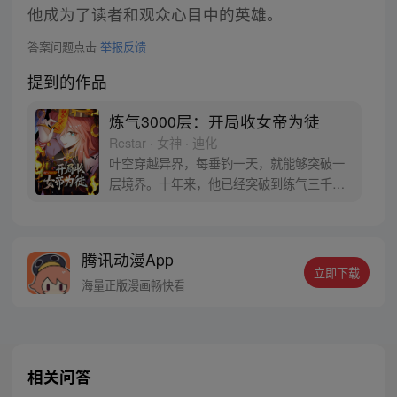
他成为了读者和观众心目中的英雄。
答案问题点击
举报反馈
提到的作品
炼气3000层：开局收女帝为徒
Restar · 女神 · 迪化
叶空穿越异界，每垂钓一天，就能够突破一
层境界。十年来，他已经突破到练气三千多
层。 本以为生活会一直平淡下去，没事烤头
白虎，抓头凤凰， 结果有一天，女帝重生，
过来拜他为师。 叶空：哎，徒儿，你能不能
腾讯动漫App
不要让我操心。 女帝：不可能不可能，我师
立即下载
尊才练气，他都是装的，绝不可能是绝世高
海量正版漫画畅快看
人！
相关问答