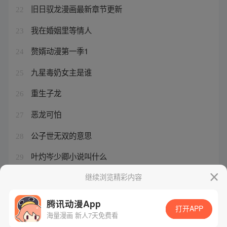
旧日驭龙漫画最新章节更新
22
我在婚姻里等情人
23
赘婿动漫第一季1
24
九星毒奶女主是谁
25
重生子龙
26
恶龙可怕
27
公子世无双的意思
28
叶灼岑少卿小说叫什么
29
转生成银龙王
继续浏览精彩内容
30
腾讯动漫App
打开APP
海量漫画 新人7天免费看