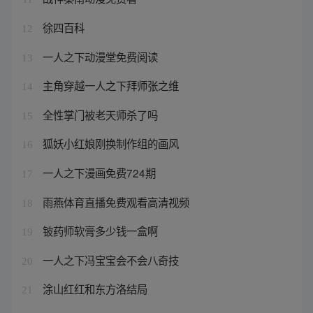
徐四百科
12
一人之下动漫堂免费阅读
13
主角穿越一人之下拜师张之维
14
全性掌门被老天师杀了吗
15
狐妖小红娘刚换制作组的画风
16
一人之下漫画免费724期
17
雨燕体育直播免费观看高清视频
18
铍药师软膏多少钱一盒啊
19
一人之下冯宝宝会不会八奇技
20
涂山红红和东方洛结局
21