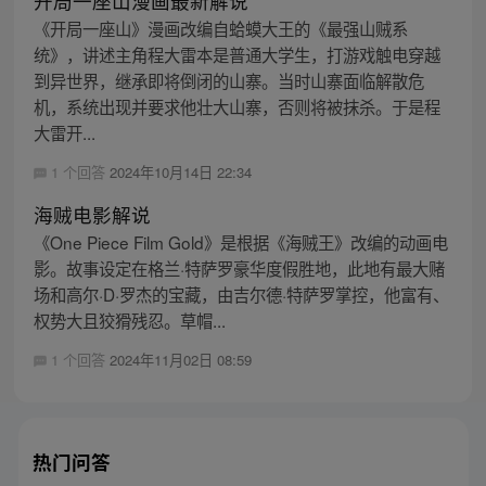
开局一座山漫画最新解说
《开局一座山》漫画改编自蛤蟆大王的《最强山贼系
统》，讲述主角程大雷本是普通大学生，打游戏触电穿越
到异世界，继承即将倒闭的山寨。当时山寨面临解散危
机，系统出现并要求他壮大山寨，否则将被抹杀。于是程
大雷开...
1 个回答
2024年10月14日 22:34
海贼电影解说
《One Piece Film Gold》是根据《海贼王》改编的动画电
影。故事设定在格兰·特萨罗豪华度假胜地，此地有最大赌
场和高尔·D·罗杰的宝藏，由吉尔德·特萨罗掌控，他富有、
权势大且狡猾残忍。草帽...
1 个回答
2024年11月02日 08:59
热门问答