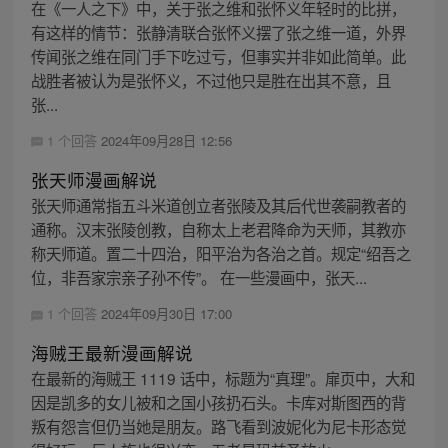
在《一人之下》中，关于张之维和张怀义年轻时的比拼，
有这样的情节：张静清联合张怀义摆了张之维一道，外界
传闻张之维在同门手下吃过亏，但事实并非如此简单。此
战胜者被认为是张怀义，不过他只是胜在出其不意，且
张...
1 个回答
2024年09月28日 12:56
张天师漫画解说
张天师通常指五斗米道创立者张陵及其后代世袭嗣教者的
通称。汉末张陵创教，自称太上老君降命为天师，其教亦
称天师道。置二十四治，阳平治为各治之首。规定“绍吾之
位，非吾家宗亲子孙不传”。 在一些漫画中，张天...
1 个回答
2024年09月30日 17:00
海贼王最新漫画解说
在最新的海贼王 1119 话中，标题为“真理”。扉页中，大和
因是凯多的女儿被和之国小孩扔石头。卡库对斯图西的背
叛有怨言但仍当她是朋友。路飞看到波妮化为尼卡形态觉