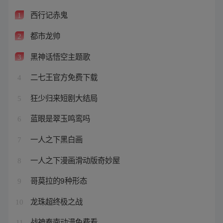
西行记赤鬼
1
都市龙帅
2
黑神话悟空主题歌
3
二七王官方免费下载
4
狂少归来短剧大结局
5
蓝眼是翠玉鸣鸾吗
6
一人之下黑白画
7
一人之下漫画滑动版奇妙屋
8
哥莫拉的9种形态
9
龙珠超终极之战
10
战神秦南动漫免费看
11