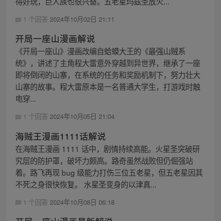
得好玩，巨人族也很兴奋。五老星玛兹圣放火...
1 个回答
2024年10月02日 21:11
开局一座山漫画解说
《开局一座山》漫画改编自蛤蟆大王的《最强山贼系
统》，讲述了主角程大雷意外穿越到异世界，继承了一座
即将倒闭的山寨，在系统的任务和奖励机制下，努力壮大
山寨的故事。程大雷原本是一名普通大学生，打游戏时触
电穿...
1 个回答
2024年10月05日 21:04
海贼王漫画1111话解说
在海贼王漫画 1111 话中，剧情持续高能。火星圣突破研
究层的防护罩，破坏力颇高。路奇虽然战败但仍倔强站
着。路飞再现 bug 级能力打伤三位五老星，但五老星因其
不死之身很快恢复。 水星圣变身的以津真...
1 个回答
2024年10月08日 06:18