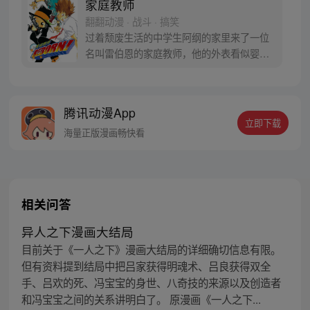
家庭教师
翻翻动漫 · 战斗 · 搞笑
过着颓废生活的中学生阿纲的家里来了一位
名叫雷伯恩的家庭教师，他的外表看似婴
儿，其实却是赫赫有名的杀手和彭格列家族
的专属家庭教师。他的目标是要将阿纲培养
成彭格列家族的第十代首领！为了守护同
腾讯动漫App
伴，阿纲开始了拼命的特训，并承担起责任
立即下载
一次又一次的战斗着，逐渐成长为了一名优
海量正版漫画畅快看
秀的首领！
相关问答
异人之下漫画大结局
目前关于《一人之下》漫画大结局的详细确切信息有限。
但有资料提到结局中把吕家获得明魂术、吕良获得双全
手、吕欢的死、冯宝宝的身世、八奇技的来源以及创造者
和冯宝宝之间的关系讲明白了。 原漫画《一人之下...