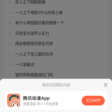
异人之下网剧剧情
22
一人之下电影2什么时候上映
23
有什么电视剧好看的推荐一下
24
冯宝宝与张怀义实力
25
网友晒黑悟空联名月饼
26
一人之下宝儿姐的台词
27
一人填量词
28
铍药师软膏能抹肛门吗
29
神明灵厉害吗
继续浏览精彩内容
30
腾讯动漫App
打开APP
海量漫画 新人7天免费看
腾讯漫画
起点读书
QQ阅读