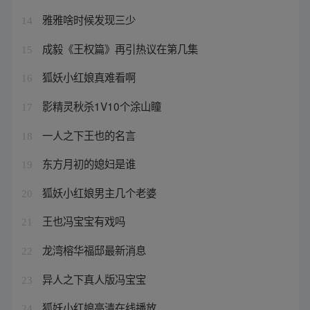
雅雅啥时候发现三少
14
成毅《王权篇》再引热议在第几集
15
狐妖小红娘真难看啊
16
影精灵秋杀1V10个涂山瞳
17
一人之下王也的名言
18
东方月初的媳妇是谁
19
狐妖小红娘男主几个老婆
20
王也冯宝宝有戏吗
21
龙湾榕华福邸最新消息
22
异人之下真人版冯宝宝
23
狐妖小红娘高清在线播放
24