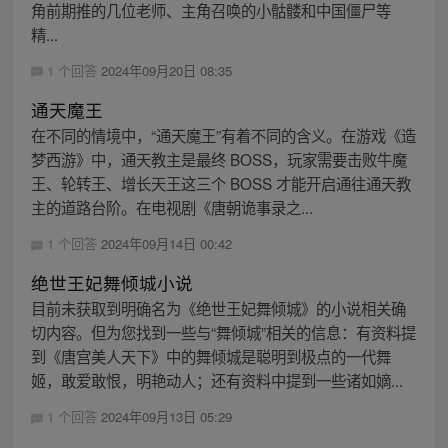
角前期推的几位老师、主角召唤的小骷髅和中国僵尸等
精...
1 个回答
2024年09月20日 08:35
通天魔王
在不同的情境中，“通天魔王”有着不同的含义。在游戏《造
梦西游》中，通天教主是最终 BOSS，玩家需要击败牛魔
王、轮转王、增长天王这三个 BOSS 才能开启通往通天教
主的道路台阶。在电视剧《唐朝诡事录之...
1 个回答
2024年09月14日 00:42
绝世王妃舞倾城小说
目前未获取到明确名为《绝世王妃舞倾城》的小说相关确
切内容。但为您找到一些与“舞倾城”相关的信息：有资料提
到《唐宫美人天下》中的舞倾城是聪明到极点的一代舞
姬，敢爱敢恨，明艳动人；还有资料中提到一些诸如嫡...
1 个回答
2024年09月13日 05:29