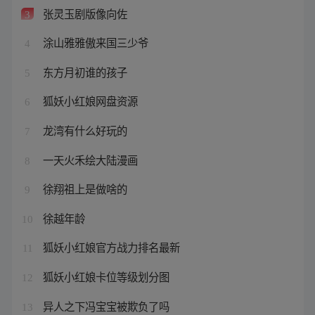
张灵玉剧版像向佐
3
涂山雅雅傲来国三少爷
4
东方月初谁的孩子
5
狐妖小红娘网盘资源
6
龙湾有什么好玩的
7
一天火禾绘大陆漫画
8
徐翔祖上是做啥的
9
徐越年龄
10
狐妖小红娘官方战力排名最新
11
狐妖小红娘卡位等级划分图
12
异人之下冯宝宝被欺负了吗
13