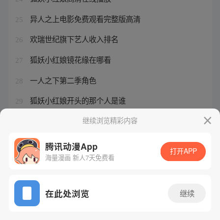
异人之上电影免费观看完整版高清
25
欢瑞世纪旗下艺人收入排名
26
狐妖小红娘镜花缘在哪看
27
一人之下第二季角色
28
狐妖小红娘开头的那个人是谁
29
异人之下米二演的谁
继续浏览精彩内容
30
腾讯动漫App
打开APP
海量漫画 新人7天免费看
腾讯漫画
起点读书
QQ阅读
网站备案/许可证号：粤B2-20090059-5
在此处浏览
继续
Copyright©1998 - 2026 Tencent. All Rights Reserved