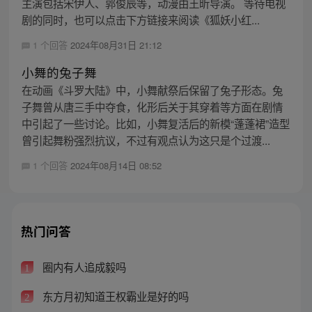
主演包括宋伊人、郭俊辰等，动漫由王昕导演。 等待电视
剧的同时，也可以点击下方链接来阅读《狐妖小红...
1 个回答
2024年08月31日 21:12
小舞的兔子舞
在动画《斗罗大陆》中，小舞献祭后保留了兔子形态。兔
子舞曾从唐三手中夺食，化形后关于其穿着等方面在剧情
中引起了一些讨论。比如，小舞复活后的新模“蓬蓬裙”造型
曾引起舞粉强烈抗议，不过有观点认为这只是个过渡...
1 个回答
2024年08月14日 08:52
热门问答
圈内有人追成毅吗
1
东方月初知道王权霸业是好的吗
2