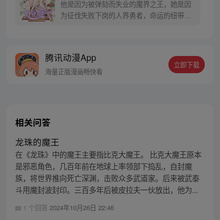
他是因为被弹劾而失业的魔界之王，她是因
为征伐失败下岗的人界勇者，命运的纽带将
二人绑定在一起，开始一起踏上充满未知的
冒险与还债之旅。/改编自同名轻小说《失业
魔王》/
腾讯动漫App
立即下载
海量正版漫画畅快看
相关问答
龙珠的魔王
在《龙珠》中的魔王主要指比克大魔王。 比克大魔王原本
是邪恶角色，几百年前在地球上率领部下捣乱，自封魔
族，将世界推向死亡深渊，击败众多武道家。后来被武泰
斗用魔封波封印。三百多年后被皮拉夫一伙放出，他为...
1 个回答
2024年10月26日 22:46