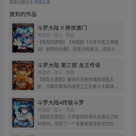
答案问题点击
举报反馈
提到的作品
斗罗大陆 II 绝世唐门
神漫君 · 战斗 · 热血
【每周四更新】【电视剧《斗罗大陆之燃魂
战》剧情抢先看】 这里没有魔法，没有斗
气，没有武术，却有武魂。 唐门创立万年之
后的斗罗大陆上，唐门式微，一代天骄霍雨
斗罗大陆 第三部 龙王传说
浩横空出世，一切的神奇都将一一展现。 唐
神漫君 · 战斗 · 怪物
门暗器能否重振雄风，唐门能否重现辉煌，
【每周五更新】被猎杀无数的魂兽濒临灭
一切尽绝世唐门！
绝，沉睡无数年的魂兽之王在星斗大森林最
后的净土苏醒，复仇之战暗云密布。当“废武
魂”遇上执着而顽强的少年唐舞麟，万众瞩目
斗罗大陆4终极斗罗
的武魂传奇将再次被书写。我们不期待奇
神漫君 · 战斗 · 热血
迹，但要给奇迹一个机会。
【每周五更新】斗罗联邦科考队在极北之地
科考时，发现了一个有着金银双色花纹的
蛋。他们探查后发现里面居然有生命迹象，