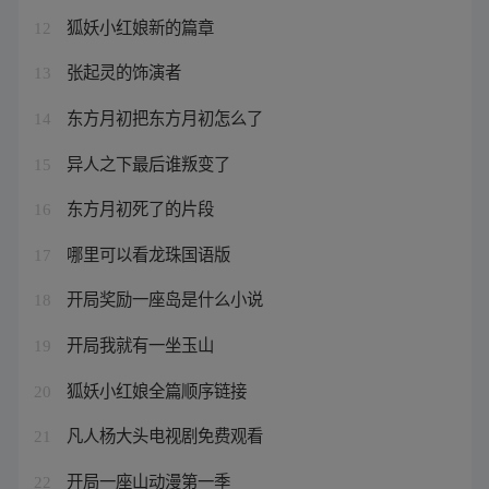
狐妖小红娘新的篇章
12
张起灵的饰演者
13
东方月初把东方月初怎么了
14
异人之下最后谁叛变了
15
东方月初死了的片段
16
哪里可以看龙珠国语版
17
开局奖励一座岛是什么小说
18
开局我就有一坐玉山
19
狐妖小红娘全篇顺序链接
20
凡人杨大头电视剧免费观看
21
开局一座山动漫第一季
22