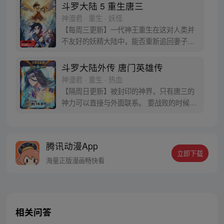
于是赶忙将其带回研究所进行孵化。蛋孵化
斗罗大陆 5 重生唐三
出来了，可孵出来的是一个婴儿，一个和人
神漫君 · 重生 · 妖怪
类一模一样的孩子；与此同时，联邦研究所
【每周三更新】一代神王重生在这对人类并
正在解冻一名银色长发女子，而一名蓝发青
不友好的妖精大陆中，能否重新追回妻子。
年则在海滨被人发现
千奇百怪的妖神变又会带给他怎样的重生之
路？尽在一代神王至情追妻之旅，斗罗大陆
斗罗大陆外传 唐门英雄传
第五部，重生唐三!
神漫君 · 重生 · 热血
【隔周日更新】被封印的神界，只有唐三的
神力可以直接与外面联系。 要战败的时候，
从遥远的斗罗大陆…神界，瞬间翻盘！ 众神
之战，谁与争锋？ 当主角光环碰到一起，谁
能更胜一筹？这是属于唐门的一场众神之
腾讯动漫App
战！
立即下载
海量正版漫画畅快看
相关问答