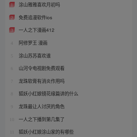
涂山雅雅喜欢月初吗
1
免费追漫软件ios
2
一人之下漫画412
3
阿修罗王 漫画
4
涂山苏苏喜欢谁
5
山河令电视剧免费观看
6
龙珠软膏有消炎作用吗
7
狐妖小红娘镜花缘篇讲的什么
8
龙珠最让人讨厌的角色
9
一人之下播到第几集了
10
狐妖小红娘涂山家的有哪些
11