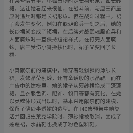
在某些情节里，小舞出场时是长裙形象，如长纱
裙，这让她看起来很仙，在战斗前、与唐三商量
应对追兵时都是长裙形象。但在战斗过程中，裙
子会发生变化，例如在躲避追兵一剑之后，她的
长纱裙就变成了短裙，在后续对战武魂殿追兵和
人面魔蛛时一直保持短裙样式。在打完人面魔
蛛，唐三受伤小舞搀扶他时，裙子又变回了长
裙。
小舞献祭前的建模中，她穿着轻飘飘的薄纱长
裙，发饰晶莹剔透，还有童话般的水晶鞋。而在
广告中的建模里，她的裙子从薄纱裙换成了蓬蓬
裙，且衣服色调、配饰、领口等都有变化。在她
以灵魂体形式出现时，基本采用献祭前的建模，
保留了薄纱半透裙的造型。在146集预告中她复
活并回归史莱克学院时，薄纱裙被取消，变成了
蓬蓬裙，水晶鞋也换成了粉色塑料鞋。