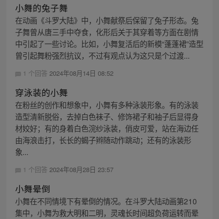
小舞的兔子舞
在动画《斗罗大陆》中，小舞献祭后保留了兔子形态。兔
子舞曾从唐三手中夺食，化形后关于其穿着等方面在剧情
中引起了一些讨论。比如，小舞复活后的新模“蓬蓬裙”造型
曾引起舞粉强烈抗议，不过有观点认为这只是个过渡...
1 个回答
2024年08月14日 08:52
穿泳装的小舞
在粉丝的创作和想象中，小舞有多种泳装形象。有的泳装
造型清新脱俗，去掉白色袜子、修饰裙子和袖子后显得身
材姣好；有的身着白色浣纱泳装，俏皮可爱，站在海边任
由海浪击打，长长的蝎子辫随动作跳动；还有的泳装形
象...
1 个回答
2024年08月28日 23:57
小舞晕倒
小舞在不同情境下有晕倒的情况。在斗罗大陆动画第210
集中，小舞为救大明和二明，灵魂长时间超负荷运转而晕