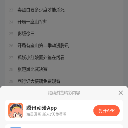
毒蛋白要多少度才能杀死
23
开局一座山军师
24
影版徐三
25
开局有座山第二季动漫腾讯
26
狐妖小红娘圈外篇在线看
27
张楚岚比武决赛
28
西行记大猿魂免费观看
29
王权富贵为什么不是盟主
继续浏览精彩内容
30
腾讯动漫App
打开APP
海量漫画 新人7天免费看
腾讯漫画
起点读书
QQ阅读