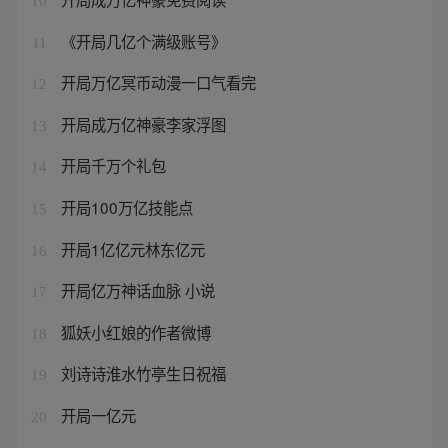
10
《开局几亿个满级账号》
11
开局万亿冥币动漫一口气看完
12
开局成万亿神豪李家浮图
13
开局千万个礼包
14
开局100万亿技能点
15
开局1亿亿元林东亿元
16
开局亿万神话血脉 小说
17
狐妖小红娘的作者微博
18
刘诗诗淮水竹亭生日祝福
19
开局一亿元
20