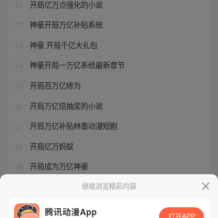
开局亿万点强化的小说
21
神豪开局万亿补贴系统
22
神豪 开局千亿大礼包
23
神豪开局一万亿系统最新章节
24
开局百万亿修为
25
开局万亿倍抽奖的小说
26
开局万亿补贴林墨动漫短剧
27
开局亿万蚂蚁
28
开局成为万亿神豪
29
开局几亿个满级帐号小说
继续浏览精彩内容
30
腾讯动漫App
打开APP