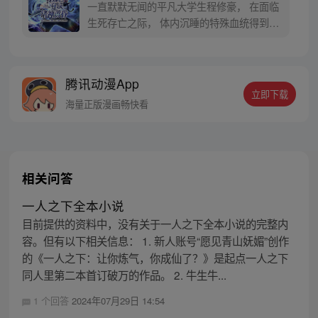
际，他居然获得了升级系统！在系统的利用
一直默默无闻的平凡大学生程修豪， 在面临
下，他能成为最强猎人吗？
生死存亡之际， 体内沉睡的特殊血统得到觉
醒！ “站起来。” 凌驾于死亡之上，支配亡灵
的猎人， 敬请关注程修豪的打怪升级之路！
* 本作品沿用了《我独自升级》的世界观。
腾讯动漫App
立即下载
海量正版漫画畅快看
相关问答
一人之下全本小说
目前提供的资料中，没有关于一人之下全本小说的完整内
容。但有以下相关信息： 1. 新人账号“愿见青山妩媚”创作
的《一人之下：让你炼气，你成仙了？》是起点一人之下
同人里第二本首订破万的作品。 2. 牛生牛...
1 个回答
2024年07月29日 14:54