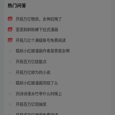
热门问答
开局万亿物资，女神后悔了
1
歪歪斜斜秋蝉下拉式漫画
2
开局几亿个满级账号免费阅读
3
狐妖小红娘漫画作者是男是女啊
4
开局百万亿技能点
5
开局万亿修为的小说
6
狐妖小红娘漫画完结了么
7
刘诗诗淮水竹亭什么时候上
8
开局百万亿倍抽奖
9
开局成万亿神豪免费阅读