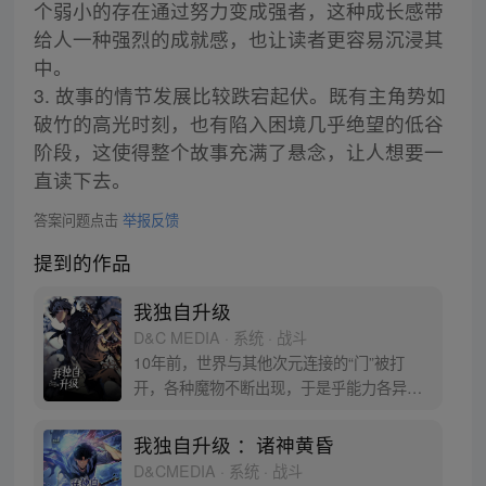
个弱小的存在通过努力变成强者，这种成长感带
给人一种强烈的成就感，也让读者更容易沉浸其
中。
3. 故事的情节发展比较跌宕起伏。既有主角势如
破竹的高光时刻，也有陷入困境几乎绝望的低谷
阶段，这使得整个故事充满了悬念，让人想要一
直读下去。
答案问题点击
举报反馈
提到的作品
我独自升级
D&C MEDIA · 系统 · 战斗
10年前，世界与其他次元连接的“门”被打
开，各种魔物不断出现，于是乎能力各异的
猎魔者也随之出现，被称为“猎人”。程肖宇
是一名实力最弱的E级猎人，在一次挑战任
我独自升级 ：诸神黄昏
务中，遇到了可怕的隐藏挑战。生死存亡之
D&CMEDIA · 系统 · 战斗