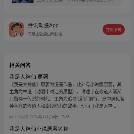
醒！ “站起来。” 凌驾于死亡之上，支配亡灵
的猎人， 敬请关注程修豪的打怪升级之路！
* 本作品沿用了《我独自升级》的世界观。
腾讯动漫App
立即下载
海量正版漫画畅快看
相关问答
我是大神仙 原著
《我是大神仙》原著为漫画作品，此外有小说版原著，其
主角为林进（动漫中时江的原型），讲述了在修道人渐渐
只留存于传说的时代，主角为追寻“道”而前行，途中遇见各
种各样的修道人和奇妙能力的故事。动画《我是大神...
1 个回答
2024年11月04日 17:36
我是大神仙小说原著名称