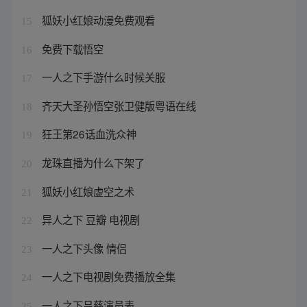
狐妖小红娘动漫免费观看
15
免费下载悟空
16
一人之下手游什么时候关服
17
齐天大圣孙悟空张卫健版粤语在线
18
狂王第26话血洗众神
19
龙珠直播为什么下架了
20
狐妖小红娘虚空之术
21
异人之下 豆瓣 电视剧
22
一人之下头像 情侣
23
一人之下电视剧免费播放全集
24
一人之下吕慈演员表
25