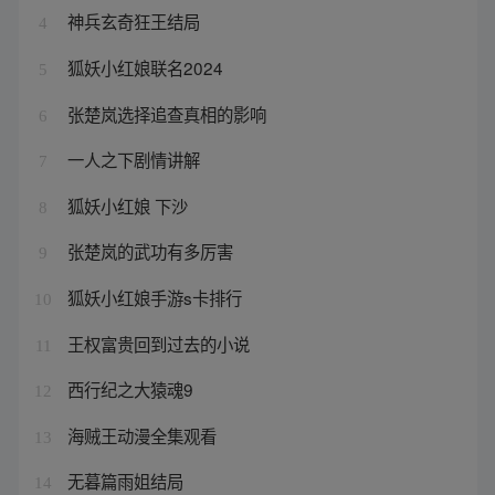
神兵玄奇狂王结局
4
狐妖小红娘联名2024
5
张楚岚选择追查真相的影响
6
一人之下剧情讲解
7
狐妖小红娘 下沙
8
张楚岚的武功有多厉害
9
狐妖小红娘手游s卡排行
10
王权富贵回到过去的小说
11
西行纪之大猿魂9
12
海贼王动漫全集观看
13
无暮篇雨姐结局
14