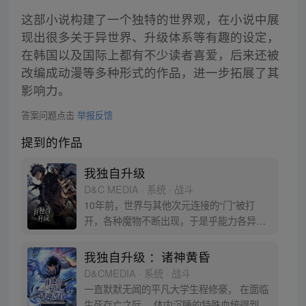
这部小说构建了一个独特的世界观，在小说中展
现出很多关于异世界、升级体系等有趣的设定，
在韩国以及国际上都有不少读者喜爱，后来还被
改编成动漫等多种形式的作品，进一步拓展了其
影响力。
答案问题点击
举报反馈
提到的作品
我独自升级
D&C MEDIA · 系统 · 战斗
10年前，世界与其他次元连接的“门”被打
开，各种魔物不断出现，于是乎能力各异的
猎魔者也随之出现，被称为“猎人”。程肖宇
是一名实力最弱的E级猎人，在一次挑战任
我独自升级 ：诸神黄昏
务中，遇到了可怕的隐藏挑战。生死存亡之
D&CMEDIA · 系统 · 战斗
际，他居然获得了升级系统！在系统的利用
一直默默无闻的平凡大学生程修豪， 在面临
下，他能成为最强猎人吗？
生死存亡之际， 体内沉睡的特殊血统得到觉