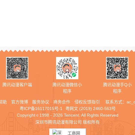
腾讯动漫客户端
腾讯动漫微信小
腾讯动漫手Q小
程序
程序
帮助
官方微博
服务协议
商务合作
侵权反馈指引
联系方式：
ac_
粤ICP备16117015号-1
粤网文 (2019) 2460-563号
Copyright
1998 - 2026 Tencent. All Rights Reserved
©
深圳市腾讯动漫有限公司 版权所有
工商网