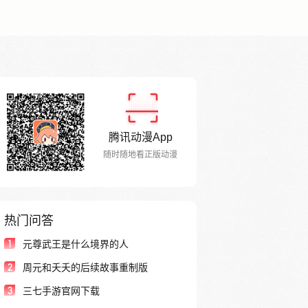
腾讯动漫App
随时随地看正版动漫
热门问答
1
元尊武王是什么境界的人
2
周元和夭夭的后续故事重制版
3
三七手游官网下载