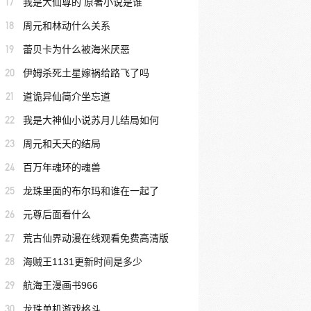
17
我是大仙尊的 原著小说是谁
18
周元和林动什么关系
19
蕾贝卡为什么被海米厌恶
20
伊姆杀死土星嫁祸给路飞了吗
21
道诡异仙简介坐忘道
22
我是大神仙小说苏月儿结局如何
23
周元和夭夭的结局
24
百万年魂环的魂兽
25
龙珠里面的布尔玛和谁在一起了
26
元尊后面看什么
27
荒古仙界动漫在线观看免费高清版
28
海贼王1131更新时间是多少
29
航海王漫画书966
30
龙珠单机游戏格斗