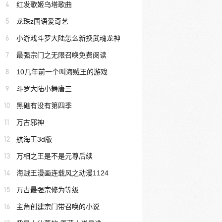
4
红发歌姬乌塔歌曲
5
龙珠z国语爱奇艺
6
小游戏斗罗大陆怎么新换武魂龙神
7
最强宗门之无限召唤免费阅读
8
10几年前一个叫海贼王的游戏
9
斗罗大陆小舞唐三
10
黑礁有没有第四季
11
万古邪神
12
航海王3d版
13
万相之王是不是元尊后续
14
海贼王漫画连载风之动漫1124
15
万古最强宗修为等级
16
主角创建宗门带召唤的小说