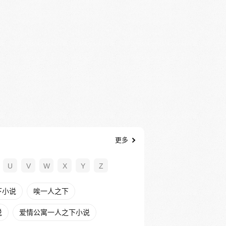
更多
U
V
W
X
Y
Z
下小说
唉一人之下
说
爱情公寓一人之下小说