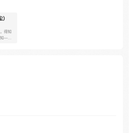
尘）
，得知
知——
作画，
 他屋后
，成为
遇到的一
为仙道
自小说