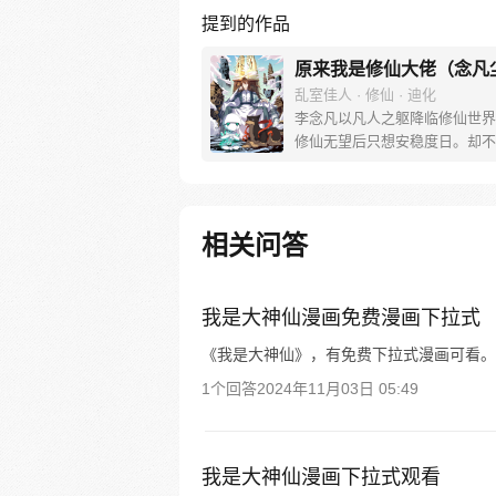
提到的作品
原来我是修仙大佬（念凡
乱室佳人 · 修仙 · 迪化
李念凡以凡人之躯降临修仙世界
修仙无望后只想安稳度日。却不
他收养的一条狗，因为看他写诗
成为一代妖王，镇压一方世界。
栽种的树木，因为听他弹琴奏曲
世界之树，撑起天地桥梁。 他
相关问答
个路人，因为受他随口点化，成
圣人，引领一个时代…… 改编
【原来我是修仙大佬】
我是大神仙漫画免费漫画下拉式
《我是大神仙》，有免费下拉式漫画可看。
1个回答
2024年11月03日 05:49
我是大神仙漫画下拉式观看