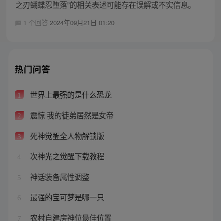
之刃蝴蝶忍堕落”的相关表述可能存在误解或不实信息。
1 个回答
2024年09月21日 01:20
热门问答
世界上最强的是什么恐龙
1
震惊 我的徒弟居然是女帝
2
死神觉醒全人物解锁版
3
次神光之觉醒下载教程
4
神话装备属性调整
5
最强的宝可梦是哪一只
6
农村自建房神位最佳位置
7