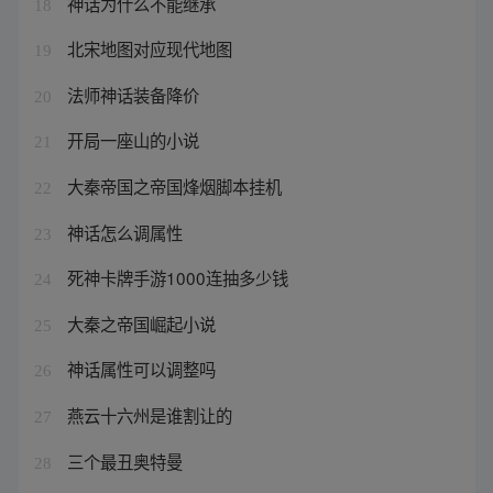
神话为什么不能继承
18
北宋地图对应现代地图
19
法师神话装备降价
20
开局一座山的小说
21
大秦帝国之帝国烽烟脚本挂机
22
神话怎么调属性
23
死神卡牌手游1000连抽多少钱
24
大秦之帝国崛起小说
25
神话属性可以调整吗
26
燕云十六州是谁割让的
27
三个最丑奥特曼
28