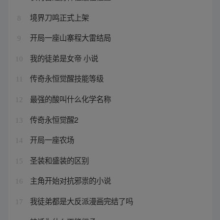
境界刀鸣正式上架
8
开局一座山寨程大雷结局
9
我的徒弟是女帝 小说
10
传奇永恒觉醒技能等级
11
最强的酸叫什么化学名称
12
传奇永恒觉醒2
13
开局一座农场
14
圣装和盛装的区别
15
主角开始对抗邪祟的小说
16
我徒弟都是大反派漫画完结了吗
17