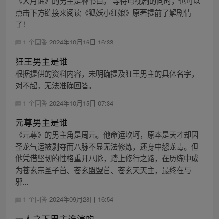
《大月谣》的男主是林书白。 等待电视剧的同时，也可以
点击下方链接来阅读《狐妖小红娘》原著提前了解剧情
了！
1 个回答
2024年10月16日 16:33
狂王男主是谁
根据提供的资料内容，未明确提及狂王男主的具体名字，
对不起，无法准确回答。
1 个回答
2024年10月15日 07:34
元尊男主是谁
《元尊》的男主角是周元。他命运坎坷，原本是天才却因
圣龙气运被剥夺而八脉不显无法修炼，还身中怨龙毒。但
他凭借坚韧的性格重开八脉，踏上修行之路，在历练中成
为苍玄宗圣子首、苍玄盟盟首、苍玄天天主，最终在与
邪...
1 个回答
2024年09月28日 16:54
一人之下男主谁演的