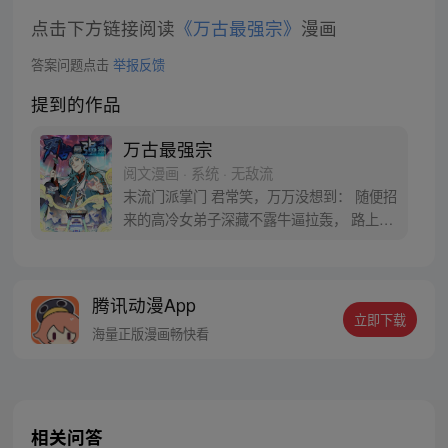
点击下方链接阅读
《万古最强宗》
漫画
答案问题点击
举报反馈
提到的作品
万古最强宗
阅文漫画 · 系统 · 无敌流
末流门派掌门 君常笑，万万没想到： 随便招
来的高冷女弟子深藏不露牛逼拉轰， 路上闭
眼救救的男弟子竟是第一天才， 踢个球把重
生后的武帝踢到怀疑人生 看着废物的小弟是
个陨落的天才 这个宗门，全是妖孽啊…… 上
腾讯动漫App
苍要我末流门派逆天，挡不住啊
立即下载
海量正版漫画畅快看
相关问答