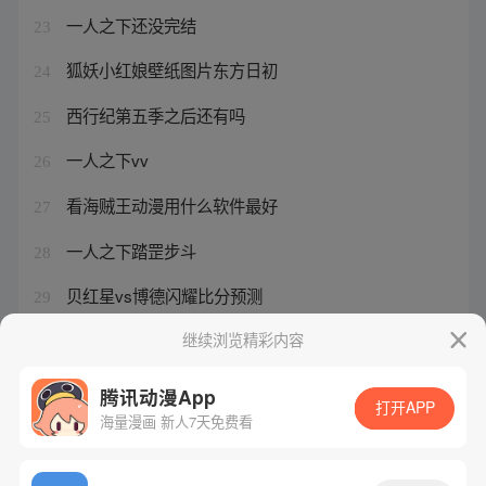
一人之下还没完结
23
狐妖小红娘壁纸图片东方日初
24
西行纪第五季之后还有吗
25
一人之下vv
26
看海贼王动漫用什么软件最好
27
一人之下踏罡步斗
28
贝红星vs博德闪耀比分预测
29
西行纪年番第五季46集更新时间
继续浏览精彩内容
30
腾讯动漫App
打开APP
海量漫画 新人7天免费看
腾讯漫画
起点读书
QQ阅读