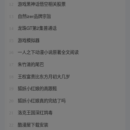
游戏黑神话悟空相关股票
12
自然izer品牌宗旨
13
龙珠GT第2集普通话
14
游戏模拟器
15
一人之下动漫小说原著全文阅读
16
朱竹清的尾巴
17
王权富贵比东方月初大几岁
18
狐妖小红娘的高跟鞋
19
狐妖小红娘真的完结了吗
20
洛克王国深红鸩毒
21
酷漫屋下载安装
22