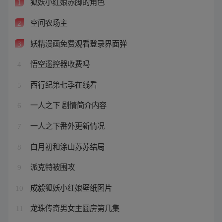
狐妖小红娘赤脚的角色
1
空间农场主
2
妖精漫画免费观看登录界面弹
3
悟空遥控器收费吗
4
西行纪第七季在线看
5
一人之下 剧情简介内容
6
一人之下番外更新情况
7
白月初和涂山苏苏结局
8
派克特被围攻
9
成毅狐妖小红娘壁纸图片
10
龙珠传奇男女主圆房第几集
11