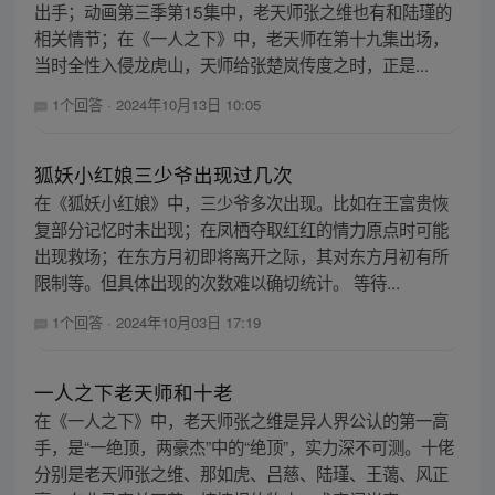
出手；动画第三季第15集中，老天师张之维也有和陆瑾的
相关情节；在《一人之下》中，老天师在第十九集出场，
当时全性入侵龙虎山，天师给张楚岚传度之时，正是...
1个回答
·
2024年10月13日 10:05
狐妖小红娘三少爷出现过几次
在《狐妖小红娘》中，三少爷多次出现。比如在王富贵恢
复部分记忆时未出现；在凤栖夺取红红的情力原点时可能
出现救场；在东方月初即将离开之际，其对东方月初有所
限制等。但具体出现的次数难以确切统计。 等待...
1个回答
·
2024年10月03日 17:19
一人之下老天师和十老
在《一人之下》中，老天师张之维是异人界公认的第一高
手，是“一绝顶，两豪杰”中的“绝顶”，实力深不可测。十佬
分别是老天师张之维、那如虎、吕慈、陆瑾、王蔼、风正