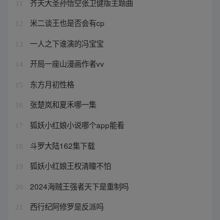
齐天大圣孙悟空张卫健版主题曲
11
米二谈王也是否会有cp
12
一人之下谁演的冯宝宝
13
开局一座山漫画作者vv
14
东方月初性格
15
张楚岚和夏禾哪一集
16
狐妖小红娘小说哪个app能看
17
斗罗大陆162集下载
18
狐妖小红娘王权清瞳不怕
19
2024海贼王强者天下是重制吗
20
西行纪阿修罗是反派吗
21