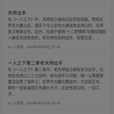
天师出手
在《一人之下》中，天师张之维有过出手的场景。例如在
罗天大醮之后，龚庆下令让全性大肆进攻龙虎山时，天师
张之维曾出手。此外，在高宁使用“十二劳情阵”导致陆瑾陷
入暴走失控状态时，老天师也及时出手。但需注意，...
1个回答
·
2024年09月09日 07:09
一人之下第二季老天师出手
在《一人之下》第二季中，老天师张之维有多次出手。比
如在龙虎山二少之战中，他与张怀义切磋，稍一认真便用
雷法击败了张怀义；在罗天大醮比赛途中，为试探王也，
随手一招就逼得王也满头大汗；在全性攻山时，一招几
乎...
1个回答
·
2024年08月29日 05:30