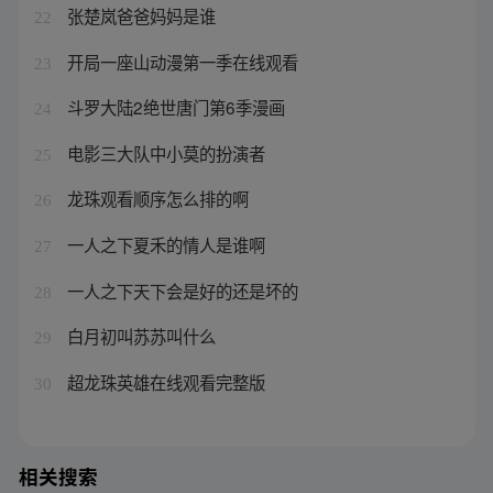
张楚岚爸爸妈妈是谁
22
开局一座山动漫第一季在线观看
23
斗罗大陆2绝世唐门第6季漫画
24
电影三大队中小莫的扮演者
25
龙珠观看顺序怎么排的啊
26
一人之下夏禾的情人是谁啊
27
一人之下天下会是好的还是坏的
28
白月初叫苏苏叫什么
29
超龙珠英雄在线观看完整版
30
相关搜索