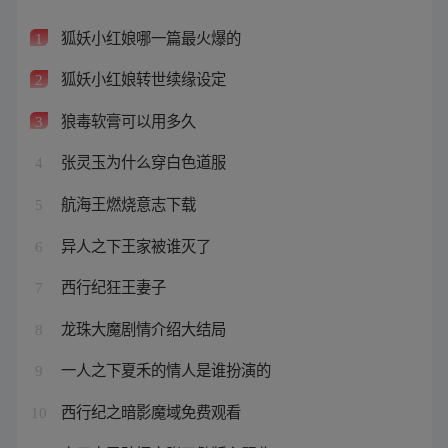
狐妖小红娘哪一篇最火爆的
1
狐妖小红娘转世续缘设定
2
狼毒软膏可以用多久
3
张灵玉为什么穿白色道服
4
航海王燃烧意志下载
5
异人之下王家被谁灭了
6
西行纪狂王妻子
7
龙珠大魔剧情介绍大结局
8
一人之下夏禾的情人是谁扮演的
9
西行纪之暗影魔域免费观看
10