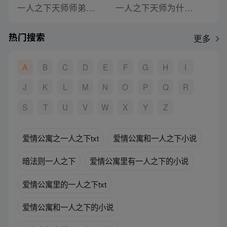
一人之下天师师弟小说
一人之下天师为什么是异人呢小说
热门搜索
更多
A
B
C
D
E
F
G
H
I
J
K
L
M
N
O
P
Q
R
S
T
U
V
W
X
Y
Z
爱情公寓之一人之下txt
爱情公寓和一人之下小说
暗法则一人之下
爱情公寓里有一人之下的小说
爱情公寓里的一人之下txt
爱情公寓和一人之下的小说