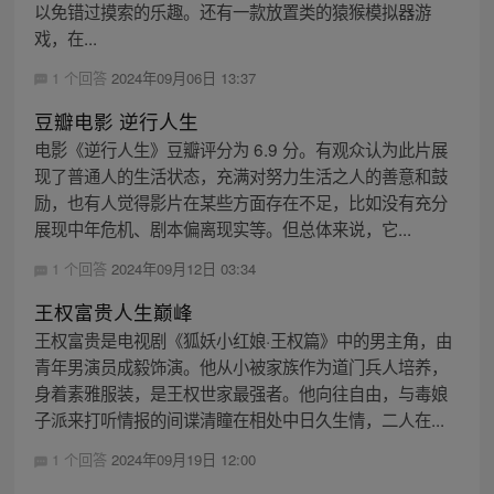
以免错过摸索的乐趣。还有一款放置类的猿猴模拟器游
戏，在...
1 个回答
2024年09月06日 13:37
豆瓣电影 逆行人生
电影《逆行人生》豆瓣评分为 6.9 分。有观众认为此片展
现了普通人的生活状态，充满对努力生活之人的善意和鼓
励，也有人觉得影片在某些方面存在不足，比如没有充分
展现中年危机、剧本偏离现实等。但总体来说，它...
1 个回答
2024年09月12日 03:34
王权富贵人生巅峰
王权富贵是电视剧《狐妖小红娘·王权篇》中的男主角，由
青年男演员成毅饰演。他从小被家族作为道门兵人培养，
身着素雅服装，是王权世家最强者。他向往自由，与毒娘
子派来打听情报的间谍清瞳在相处中日久生情，二人在...
1 个回答
2024年09月19日 12:00