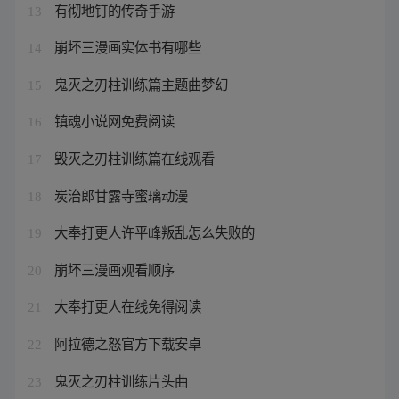
有彻地钉的传奇手游
13
崩坏三漫画实体书有哪些
14
鬼灭之刃柱训练篇主题曲梦幻
15
镇魂小说网免费阅读
16
毁灭之刃柱训练篇在线观看
17
炭治郎甘露寺蜜璃动漫
18
大奉打更人许平峰叛乱怎么失败的
19
崩坏三漫画观看顺序
20
大奉打更人在线免得阅读
21
阿拉德之怒官方下载安卓
22
鬼灭之刃柱训练片头曲
23