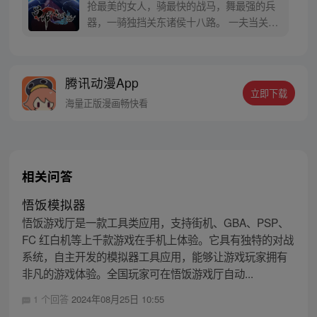
抢最美的女人，骑最快的战马，舞最强的兵
器，一骑独挡关东诸侯十八路。 一夫当关万
夫莫开，乱世豪杰齐俯首。 世人称我吕布不
死，天下无可定乱之机，我笑天下皆虚伪之
辈，奉先之外再无英雄。 一朝入人生模拟，
腾讯动漫App
瞬息千百世轮回， 历尽沧桑，百炼成钢。 试
立即下载
问现在的吕布奉先，能否抵得住‘白门楼’的宿
海量正版漫画畅快看
命之劫？
相关问答
悟饭模拟器
悟饭游戏厅是一款工具类应用，支持街机、GBA、PSP、
FC 红白机等上千款游戏在手机上体验。它具有独特的对战
系统，自主开发的模拟器工具应用，能够让游戏玩家拥有
非凡的游戏体验。全国玩家可在悟饭游戏厅自动...
1 个回答
2024年08月25日 10:55