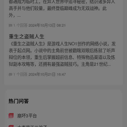
都通成为临时工，在异人世界中追寻秘密，结识诸多异人
高手并与他们较量，最终登临巅峰成为无双战神。此
外，...
1 个回答
2024年10月13日 08:21
重生之盗贼人生
《重生之盗贼人生》是游戏人生NO1创作的网络小说，发
表于起点网。小说中的主角前世被戳瞎双眼后练就了听声
辩位的本领，重生后掌握超前信息、特殊物品渠道以及炼
狱副本攻略等，还拥有最强盗贼技巧。主角是21世纪...
1 个回答
2024年10月21日 16:47
热门问答
崩坏3平台
1