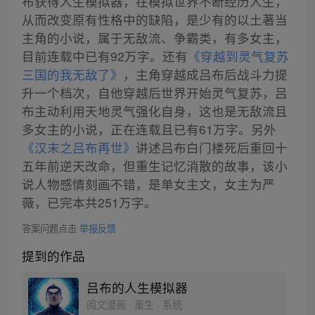
布获得人生模拟器，在模拟世界不断经历人生，
从而改变原有性格中的缺陷，是少有的以土著当
主角的小说，属于无敌流、争霸类，有多女主，
目前连载中已有92万字。还有
《穿越到灵气复苏
三国的我无敌了》
，主角穿越成吕布后战斗力提
升一个档次，自他穿越后世界开始灵气复苏，吕
布主动利用天地灵气强化自身，这也是无敌流且
多女主的小说，正在连载且已有61万字。另外
《汉末之吕布再世》
讲述吕布白门楼死后重回十
五年前逆天改命，但重生记忆消散的故事，该小
说人物感情刻画不错，是单女主文，女主为严
薇，已完本共251万字。
答案问题点击
举报反馈
提到的作品
吕布的人生模拟器
阅文漫画 · 重生 · 系统