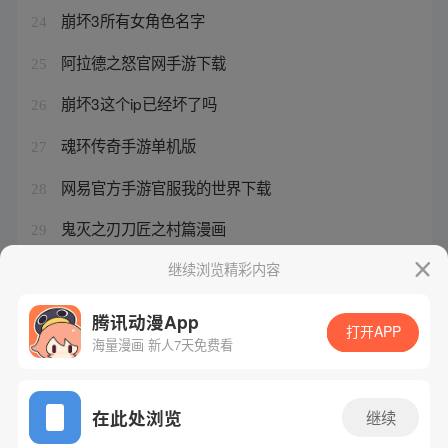
崩坏3所有女角色名字
24
阿拉德之怒官网手游下载
25
崩坏3这个ip已经坏了吗
26
魂环传奇手游单机版
27
网易官方手游官服我的世界下载
28
鬼灭之刃刀匠之村篇漫画
29
崩坏三角色生日剧情怎么触发
继续浏览精彩内容
30
腾讯动漫App
打开APP
海量漫画 新人7天免费看
腾讯漫画
起点读书
QQ阅读
网站备案/许可证号：粤B2-20090059-5
在此处浏览
继续
Copyright©1998 - 2026 Tencent. All Rights Reserved