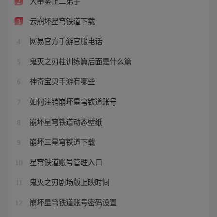
大奉鉴正二弟子
2
云崩坏星穹铁道下载
3
网易官方手游官服电话
4
鬼灭之刃柱训练篇后面是什么篇
5
神奇宝贝手游有哪些
6
如何注销崩坏星穹铁道账号
7
崩坏星穹铁道动态壁纸
8
崩坏三星穹铁道下载
9
星穹铁道账号管理入口
10
鬼灭之刃剧场版上映时间
11
崩坏星穹铁道账号密码设置
12