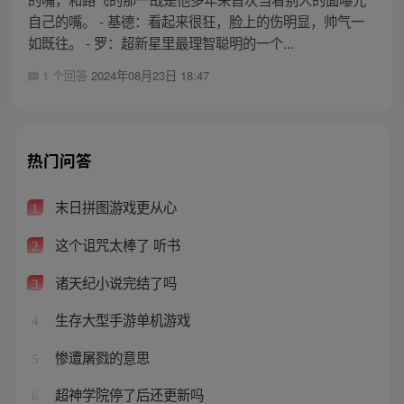
自己的嘴。 - 基德：看起来很狂，脸上的伤明显，帅气一
如既往。 - 罗：超新星里最理智聪明的一个...
1 个回答
2024年08月23日 18:47
热门问答
末日拼图游戏更从心
1
这个诅咒太棒了 听书
2
诸天纪小说完结了吗
3
生存大型手游单机游戏
4
惨遭屠戮的意思
5
超神学院停了后还更新吗
6