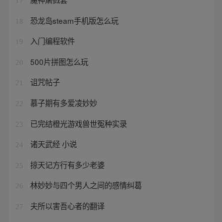
17
恐龙岛steam手机版怎么玩
18
入门编程软件
19
500片拼图怎么玩
20
诅咒帖子
21
慕子期有多爱凌妙妙
22
已完结橙光游戏兽世冤种实录
23
诸天武经 小说
24
掠天记方行有多少老婆
25
林妙妙与四个男人之间的感情纠葛
26
夫所以害吾心者的翻译
27