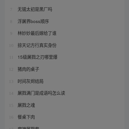
无锡太初是黑厂吗
7
浮屠界boss顺序
8
林妙妙最后嫁给了谁
9
掠天记方行真实身份
10
15级屠戮之刃哪里爆
11
猪肉的桌子
12
时间灰烬结局
13
屠戮满门是成语吗怎么读
14
屠戮之魂
15
餐桌下肉
16
魔神屠戮套