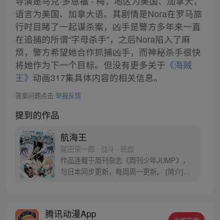
导演是马克·多恩福 - 梅，地区为美国、加拿大，
语言为美国、加拿大语。其剧情是Nora在罗马旅
行时目睹了一起谋杀案，凶手是警方多年来一直
在追捕的所谓“字母杀手”，之后Nora陷入了麻
烦，警方希望她合作抓捕凶手，而神秘杀手很快
将她作为下一个目标。但没有更多关于
《海贼
王》
动画317集具体内容的相关信息。
答案问题点击
举报反馈
提到的作品
航海王
尾田荣一郎 · 战斗 · 热血
作品连载于周刊杂志《周刊少年JUMP》，
与日本同步更新，每周周一更新。 [简介]有
一个梦想成为海盗的少年叫路飞，他因误
食“恶魔果实”而成为了橡皮人，在获得超人
能力的同时付出了一辈子无法游泳的代价。
腾讯动漫App
十年后，路飞为实现与因救他而断臂的杰克