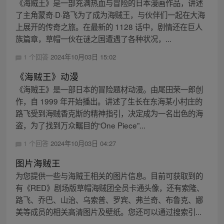
《海贼王》是一部充满热血与冒险的日本漫画作品，讲述
了主角蒙奇·D·路飞为了成为海贼王，与伙伴们一起在大海
上展开的传奇之旅。在最新的 1128 话中，剧情还在巨人
族篇章，草帽一伙在谜之国遭遇了各种状况，...
1 个回答
2024年10月03日 15:02
《海贼王》动漫
《海贼王》是一部日本的冒险题材动漫。由尾田荣一郎创
作，自 1999 年开始播出。讲述了生长在东海某小村庄的
路飞受到海贼香克斯的精神指引，决定成为一名出色的海
盗，为了找到万众瞩目的“One Piece”...
1 个回答
2024年10月03日 04:27
图片海贼王
为您提供一些与海贼王相关的图片信息。目前可获取到的
有《RED》剧场版草帽海贼团全员卡通头像，还有索隆、
路飞、乔巴、山治、乌索普、罗宾、弗兰奇、布鲁克、娜
美等成员的相关高清图片及壁纸。您还可以通过搜索引...