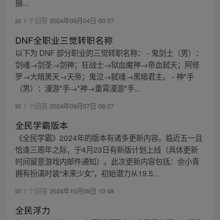
摄...
1 个回答
2024年09月04日 00:37
DNF全职业三觉转职名称
以下为 DNF 部分职业的三觉转职名称： - 鬼剑士（男）：
剑魂→剑圣→剑神；狂战士→狱血魔神→帝血弑天；阿修
罗→大暗黑天→天帝；鬼泣→弑魂→黑暗君主。 - 神*手
（男）：漫游*手→*神→重霄漫游*手...
1 个回答
2024年09月07日 06:37
全民学霸版本
《全民学霸》2024年的版本有诸多更新内容。临近五一且
恰逢三周年之际，于4月23日有新版计划上线（具体更新
时间留意游戏内邮件通知）。此次更新内容包括：佘小青
拥有扮演时装“未来少女”，初始潜力从19.5...
1 个回答
2024年10月09日 10:48
全民浮力