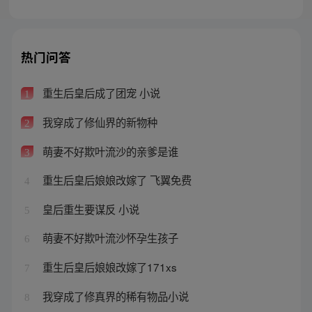
热门问答
重生后皇后成了团宠 小说
1
我穿成了修仙界的新物种
2
萌妻不好欺叶流沙的亲爹是谁
3
重生后皇后娘娘改嫁了 飞翼免费
4
皇后重生要谋反 小说
5
萌妻不好欺叶流沙怀孕生孩子
6
重生后皇后娘娘改嫁了171xs
7
我穿成了修真界的稀有物品小说
8