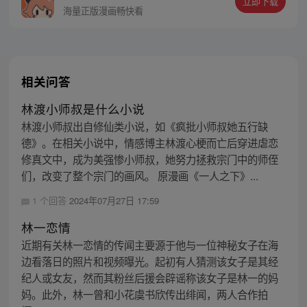
立即下载
他，誓要在新的世界中，统领机械大军，从
海量正版漫画畅快看
零开始一步步崛起成为超级强者。
相关问答
林渡小师叔是什么小说
林渡小师叔出自修仙类小说，如《疯批小师叔她五行缺
德》。在相关小说中，情感博主林渡心梗而亡后穿进虐恋
修真文中，成为美强惨小师叔，她努力拯救宗门中的师侄
们，改变了整个宗门的画风。 原漫画《一人之下》...
1 个回答
2024年07月27日 17:59
林一恋情
近期有关林一恋情的传闻主要源于他与一位神秘女子在海
边看落日的照片和视频曝光。起初有人猜测该女子是其经
纪人或女友，然而其粉丝后援会辟谣称该女子是林一的妈
妈。此外，林一曾和小花虞书欣传出绯闻，两人合作拍