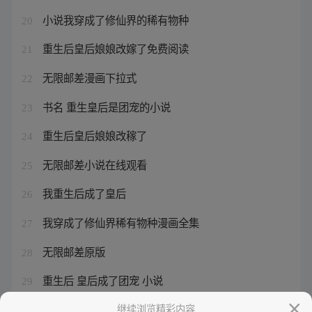
小说我穿成了修仙界的稀有物种
20
重生后皇后娘娘改嫁了免费阅读
21
无限邮差漫画下拉式
22
书名 重生皇后是团宠的小说
23
重生后皇后娘娘改稼了
24
无限邮差小说在线观看
25
我重生后成了皇后
26
我穿成了修仙界稀有物种漫画全集
27
无限邮差原版
28
重生后 皇后成了团宠 小说
29
重生后太子妃咸鱼了r
继续浏览精彩内容
30