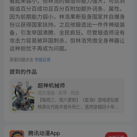
看起来弱小，但林浩的锻造师能力强大，可达到
锻造百分百成功且百分百附加额外词条、属性。
因为前期能力弱小，林浩果断投身国家并自爆身
份以获得国家扶持。之后他锻造出一件件神级装
备，引发举国沸腾、全民疯狂。尽管锻造师没有
攻击力容易被异国刺杀，但林浩凭借全身神器让
这种担忧不再成为问题。
答案问题点击
举报反馈
提到的作品
超神机械师
阅文漫画 · 机甲 · 热血
【每周三、周六更新】《星海》游戏老玩家
韩萧在代练中意外死亡，竟然穿越回十年前
的游戏世界，成为了拥有玩家面板的NPC。
游戏反派的基地中重生的韩萧为了逃出生
天，毅然决然的选择了“机械师”的职业，潜
腾讯动漫App
心修炼。熟知游戏多个版本迭代与规则的