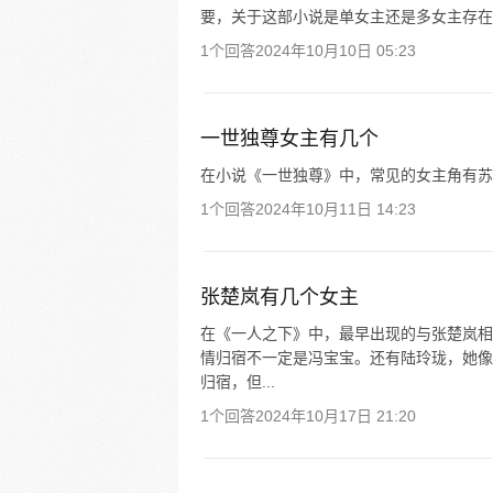
要，关于这部小说是单女主还是多女主存在
1个回答
2024年10月10日 05:23
一世独尊女主有几个
在小说《一世独尊》中，常见的女主角有苏
1个回答
2024年10月11日 14:23
张楚岚有几个女主
在《一人之下》中，最早出现的与张楚岚相
情归宿不一定是冯宝宝。还有陆玲珑，她像
归宿，但...
1个回答
2024年10月17日 21:20