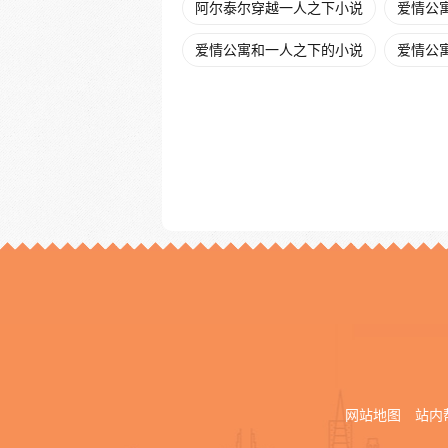
阿尔泰尔穿越一人之下小说
爱情公
爱情公寓和一人之下的小说
爱情公
网站地图
站内