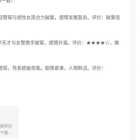
得一看！
，年轻警探与感性女孩合力破案，感情发展复杂。评价：破案佳
罪学天才与女警携手破案，感情升温。评价：★★★★☆，推
为警探，凭系统破奇案。剧情紧凑，人物鲜活。评价：
到平行
个邪门
成为了