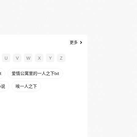
更多
U
V
W
X
Y
Z
t
爱情公寓里的一人之下txt
小说
唉一人之下