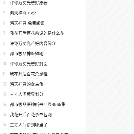
4
许你万丈光芒好原著
5
鸿天神尊 小说
6
鸿天神尊 免费阅读
7
我花开后百花杀说的是什么花
8
许你万丈光芒好内容简介
9
都市极品神医短剧
10
许你万丈光芒好封面
11
我花开后百花杀是谁
12
鸿天神尊的女主角
13
三寸人间境界划分
14
都市极品医神听书叶辰4565集
15
我花开后百花杀书包网
16
三寸人间讲到哪里了