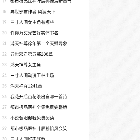
17
都市极品医神叶辰孙怡最新章节
18
异世邪君作者 风凌天下
19
三寸人间女主角有哪些
20
许你万丈光芒好实体书名
21
鸿天神尊徐年第二个天赋异象
22
异世邪君第五部288章
23
鸿天神尊女主角
24
三寸人间动漫王林出场
25
鸿天神尊1241章
26
我花开后百花杀出自哪一首诗
27
都市极品医神全集免费完整版
28
小说骄阳似我免费阅读
29
都市极品医神叶辰孙怡风会笑
30
三寸人间好不好看