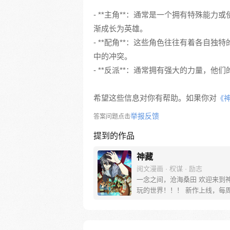
- **主角**：通常是一个拥有特殊能
渐成长为英雄。
- **配角**：这些角色往往有着各自
中的冲突。
- **反派**：通常拥有强大的力量，
希望这些信息对你有帮助。如果你对
《
举报反馈
答案问题点击
提到的作品
神藏
阅文漫画 · 权谋 · 励志
一念之间，沧海桑田 欢迎来到
玩的世界！！！ 新作上线，每
0点更新！！！