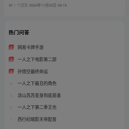
1 个回答
2024年11月03日 09:15
热门问答
网易卡牌手游
1
一人之下电影第二部
2
孙悟空最终命运
3
一人之下最丑的角色
4
涂山苏苏变身到底是谁
5
一人之下第二季王也
6
西行纪暗影天帝配音
7