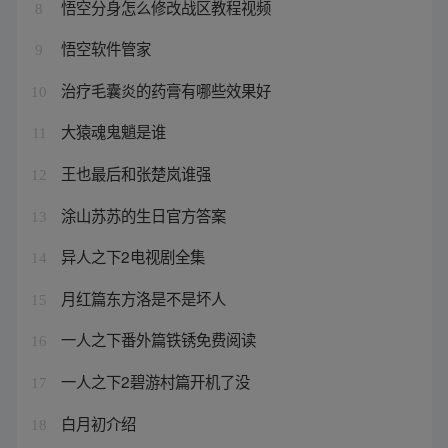
悟空分身怎么修改战区教程视频
8
悟空软件管家
9
治疗毛囊炎的药膏有哪些效果好
10
大猿魂鬼魈是谁
11
王也最后和张楚岚谁强
12
涂山苏苏的生日官方答案
13
异人之下2电视剧全集
14
月红篇东方洛是不是坏人
15
一人之下番外篇铁锈免费阅读
16
一人之下2碧游村篇开机了没
17
白月初介绍
18