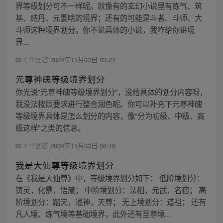
界等级划分可不一样呢。就像有的玄幻小说里有练气、筑
基、结丹、元婴啥的境界；还有的可能是斗者、斗师、大
斗师这种境界划分。你不说具体的小说，我咋给你讲境
界...
1 个回答
2024年11月03日 03:21
元尊神魄等级境界划分
你光说“元尊神魄等级境界划分”，没给具体的划分内容呀，
我没法按照要求进行整合润色呢。你可以补充下元尊神魄
等级境界具体是怎么划分的内容，像“分为初级、中级、高
级这样”之类的信息。
1 个回答
2024年11月03日 06:16
我是大仙尊等级境界划分
在《我是大仙尊》中，等级境界划分如下： 低阶境划分：
铸灵，化鼎，悟箴； 中阶境划分：法相，元武，名宿； 高
阶境划分：踏天，通神，天尊； 无上境划分：道祖； 还有
凡人境、炼气境等基础境界，此外还有至尊境...