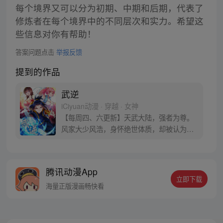
每个境界又可以分为初期、中期和后期，代表了
修炼者在每个境界中的不同层次和实力。希望这
些信息对你有帮助！
答案问题点击
举报反馈
提到的作品
武逆
iCiyuan动漫 · 穿越 · 女神
【每周四、六更新】天武大陆，强者为尊。
风家大少风浩，身怀绝世体质，却被认为是
修炼废柴，受尽屈辱！ 机缘之下，身体异
变，让他逆转人生！他以异晶锻体，成就无
上肉身。 待得掌控虚武之时，碎灭乾坤，怒
腾讯动漫App
斩八方！
立即下载
海量正版漫画畅快看