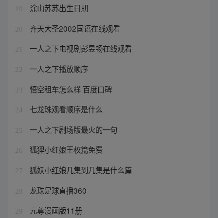
涂山苏苏出生日期
19
齐天大圣2002国语在线观看
20
一人之下电视剧彭昱畅在线观看
21
一人之下播放顺序
22
悟空租车怎么样 百度口碑
23
七龙珠观看顺序是什么
24
一人之下剧场版最火的一句
25
狐狸小红娘王权篇免费
26
狐妖小红娘几集到几集是什么篇
27
龙珠足球直播360
28
元尊漫画版11册
29