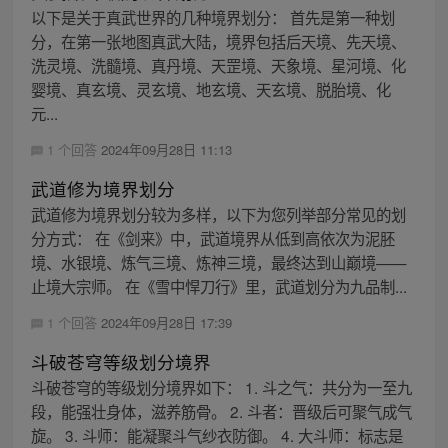
以下是关于真武世界的几种境界划分： 首先是第一种划
分，在第一张地图真武大陆，境界包括后天境、先天境、
洗灵境、洗髓境、真丹境、天罡境、天象境、星河境、化
婴境、真玄境、灵玄境、地玄境、天玄境、脱胎境、化
元...
1 个回答
2024年09月28日 11:13
武道修为境界划分
武道修为境界划分较为多样，以下为您列举部分常见的划
分方式： 在《剑来》中，武道境界从低到高依次为泥胚
境、水银境、炼气三境、炼神三境，最终达到山巅境——
止境大宗师。 在《雪中悍刀行》里，武道划分为九品制...
1 个回答
2024年09月28日 17:39
斗破苍穹等级划分境界
斗破苍穹的等级划分境界如下： 1. 斗之气：共分为一至九
段，能强壮身体，滋养筋骨。 2. 斗者：晋级后可聚气成气
旋。 3. 斗师：能凝聚斗气纱衣防御。 4. 大斗师：标志是